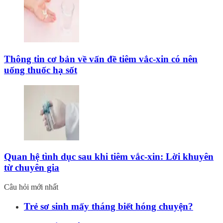
Thông tin cơ bản về vấn đề tiêm vắc-xin có nên
uống thuốc hạ sốt
Quan hệ tình dục sau khi tiêm vắc-xin: Lời khuyên
từ chuyên gia
Câu hỏi mới nhất
Trẻ sơ sinh mấy tháng biết hóng chuyện?