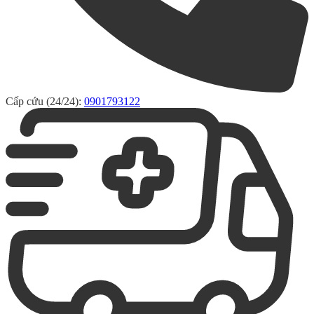
Cấp cứu (24/24):
0901793122