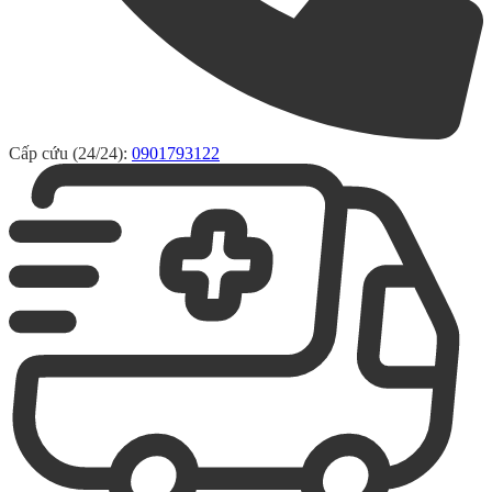
Cấp cứu (24/24):
0901793122