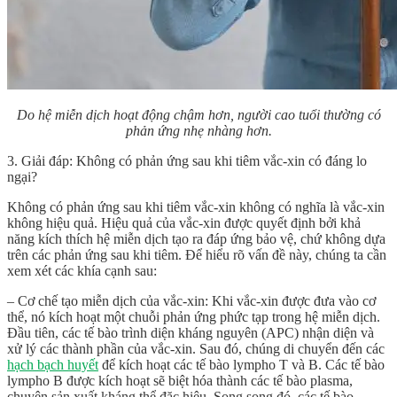
Do hệ miễn dịch hoạt động chậm hơn, người cao tuổi thường có
phản ứng nhẹ nhàng hơn.
3. Giải đáp: Không có phản ứng sau khi tiêm vắc-xin có đáng lo
ngại?
Không có phản ứng sau khi tiêm vắc-xin
không có nghĩa là vắc-xin
không hiệu quả. Hiệu quả của vắc-xin được quyết định bởi khả
năng kích thích hệ miễn dịch tạo ra đáp ứng bảo vệ, chứ không dựa
trên các phản ứng sau khi tiêm. Để hiểu rõ vấn đề này, chúng ta cần
xem xét các khía cạnh sau:
– Cơ chế tạo miễn dịch của vắc-xin: Khi vắc-xin được đưa vào cơ
thể, nó kích hoạt một chuỗi phản ứng phức tạp trong hệ miễn dịch.
Đầu tiên, các tế bào trình diện kháng nguyên (APC) nhận diện và
xử lý các thành phần của vắc-xin. Sau đó, chúng di chuyển đến các
hạch bạch huyết
để kích hoạt các tế bào lympho T và B. Các tế bào
lympho B được kích hoạt sẽ biệt hóa thành các tế bào plasma,
chuyên sản xuất kháng thể đặc hiệu. Song song đó, các tế bào