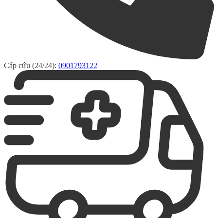
Cấp cứu (24/24):
0901793122