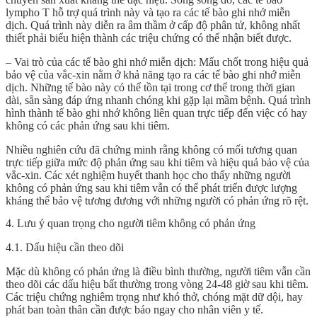
lympho T hỗ trợ quá trình này và tạo ra các tế bào ghi nhớ miễn
dịch. Quá trình này diễn ra âm thầm ở cấp độ phân tử, không nhất
thiết phải biểu hiện thành các triệu chứng có thể nhận biết được.
– Vai trò của các tế bào ghi nhớ miễn dịch: Mấu chốt trong hiệu quả
bảo vệ của vắc-xin nằm ở khả năng tạo ra các tế bào ghi nhớ miễn
dịch. Những tế bào này có thể tồn tại trong cơ thể trong thời gian
dài, sẵn sàng đáp ứng nhanh chóng khi gặp lại mầm bệnh. Quá trình
hình thành tế bào ghi nhớ không liên quan trực tiếp đến việc có hay
không có các phản ứng sau khi tiêm.
Nhiều nghiên cứu đã chứng minh rằng không có mối tương quan
trực tiếp giữa mức độ phản ứng sau khi tiêm và hiệu quả bảo vệ của
vắc-xin. Các xét nghiệm huyết thanh học cho thấy những người
không có phản ứng sau khi tiêm vẫn có thể phát triển được lượng
kháng thể bảo vệ tương đương với những người có phản ứng rõ rệt.
4. Lưu ý quan trọng cho người tiêm không có phản ứng
4.1. Dấu hiệu cần theo dõi
Mặc dù không có phản ứng là điều bình thường, người tiêm vẫn cần
theo dõi các dấu hiệu bất thường trong vòng 24-48 giờ sau khi tiêm.
Các triệu chứng nghiêm trọng như khó thở, chóng mặt dữ dội, hay
phát ban toàn thân cần được báo ngay cho nhân viên y tế.