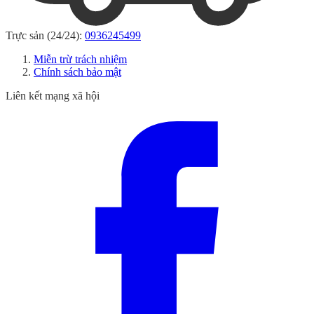
Trực sản (24/24):
0936245499
Miễn trừ trách nhiệm
Chính sách bảo mật
Liên kết mạng xã hội