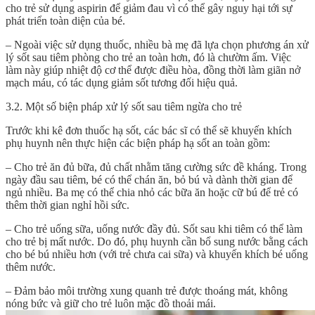
cho trẻ sử dụng aspirin để giảm đau vì có thể gây nguy hại tới sự
phát triển toàn diện của bé.
– Ngoài việc sử dụng thuốc, nhiều bà mẹ đã lựa chọn phương án xử
lý sốt sau tiêm phòng cho trẻ an toàn hơn, đó là chườm ấm. Việc
làm này giúp nhiệt độ cơ thể được điều hòa, đồng thời làm giãn nở
mạch máu, có tác dụng giảm sốt tương đối hiệu quả.
3.2. Một số biện pháp xử lý sốt sau tiêm ngừa cho trẻ
Trước khi kê đơn thuốc hạ sốt, các bác sĩ có thể sẽ khuyến khích
phụ huynh nên thực hiện các biện pháp hạ sốt an toàn gồm:
– Cho trẻ ăn đủ bữa, đủ chất nhằm tăng cường sức đề kháng. Trong
ngày đầu sau tiêm, bé có thể chán ăn, bỏ bú và dành thời gian để
ngủ nhiều. Ba mẹ có thể chia nhỏ các bữa ăn hoặc cữ bú để trẻ có
thêm thời gian nghỉ hồi sức.
– Cho trẻ uống sữa, uống nước đầy đủ. Sốt sau khi tiêm có thể làm
cho trẻ bị mất nước. Do đó, phụ huynh cần bổ sung nước bằng cách
cho bé bú nhiều hơn (với trẻ chưa cai sữa) và khuyến khích bé uống
thêm nước.
– Đảm bảo môi trường xung quanh trẻ được thoáng mát, không
nóng bức và giữ cho trẻ luôn mặc đồ thoải mái.