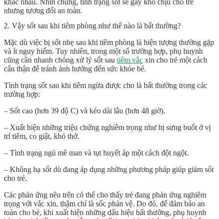
khác nhau. Nhìn chung, tình trạng sốt sẽ gây khó chịu cho trẻ
nhưng tương đối an toàn.
2. Vậy sốt sau khi tiêm phòng như thế nào là bất thường?
Mặc dù việc bị sốt nhẹ sau khi tiêm phòng là hiện tượng thường gặp
và ít nguy hiểm. Tuy nhiên, trong một số trường hợp, phụ huynh
cũng cần nhanh chóng xử lý sốt sau
tiêm vắc
xin cho trẻ một cách
cẩn thận để tránh ảnh hưởng đến sức khỏe bé.
Tình trạng sốt sau khi tiêm ngừa được cho là bất thường trong các
trường hợp:
– Sốt cao (hơn 39 độ C) và kéo dài lâu (hơn 48 giờ).
– Xuất hiện những triệu chứng nghiêm trọng như bị sưng buốt ở vị
trí tiêm, co giật, khó thở.
– Tình trạng ngủ mê man và tụt huyết áp một cách đột ngột.
– Không hạ sốt dù đang áp dụng những phương pháp giúp giảm sốt
cho trẻ.
Các phản ứng nêu trên có thể cho thấy trẻ đang phản ứng nghiêm
trọng với vắc xin, thậm chí là sốc phản vệ. Do đó, để đảm bảo an
toàn cho bé, khi xuất hiện những dấu hiệu bất thường, phụ huynh