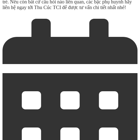
trẻ. Nếu còn bất cứ câu hỏi nào liên quan, các bậc phụ huynh hãy
liên hệ ngay tới Thu Cúc TCI để được tư vấn chi tiết nhất nhé!