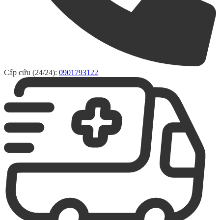
Cấp cứu (24/24):
0901793122