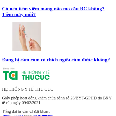
Có nên tiêm viêm màng não mô cầu BC không?
Tiêm mấy mũi?
Đang bị cảm cúm có chích ngừa cúm được không?
HỆ THỐNG Y TẾ THU CÚC
Giấy phép hoạt động khám chữa bệnh số 26/BYT-GPHĐ do Bộ Y
tế cấp ngày 09/02/2021
Tổng đài tư vấn và đặt khám: