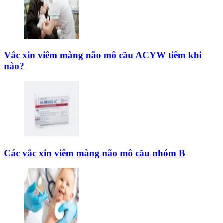
Vắc xin viêm màng não mô cầu ACYW tiêm khi
nào?
Các vắc xin viêm màng não mô cầu nhóm B