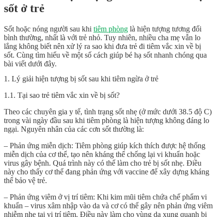
sốt ở trẻ
Sốt hoặc nóng người sau khi
tiêm phòng
là hiện tượng tương đối
bình thường, nhất là với trẻ nhỏ. Tuy nhiên, nhiều cha mẹ vẫn lo
lắng không biết nên xử lý ra sao khi đưa trẻ đi tiêm vắc xin về bị
sốt. Cùng tìm hiểu về một số cách giúp bé hạ sốt nhanh chóng qua
bài viết dưới đây.
1. Lý giải hiện tượng bị sốt sau khi tiêm ngừa ở trẻ
1.1. Tại sao trẻ tiêm vắc xin về bị sốt?
Theo các chuyên gia y tế, tình trạng sốt nhẹ (ở mức dưới 38.5 độ C)
trong vài ngày đầu sau khi tiêm phòng là hiện tượng không đáng lo
ngại. Nguyên nhân của các cơn sốt thường là:
– Phản ứng miễn dịch: Tiêm phòng giúp kích thích được hệ thống
miễn dịch của cơ thể, tạo nên kháng thể chống lại vi khuẩn hoặc
virus gây bệnh. Quá trình này có thể làm cho trẻ bị sốt nhẹ. Điều
này cho thấy cơ thể đang phản ứng với vaccine để xây dựng kháng
thể bảo vệ trẻ.
– Phản ứng viêm ở vị trí tiêm: Khi kim mũi tiêm chứa chế phẩm vi
khuẩn – virus xâm nhập vào da và cơ có thể gây nên phản ứng viêm
nhiễm nhẹ tại vị trí tiêm. Điều này làm cho vùng da xung quanh bị