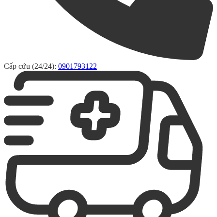
Cấp cứu (24/24):
0901793122