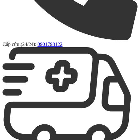
Cấp cứu (24/24):
0901793122