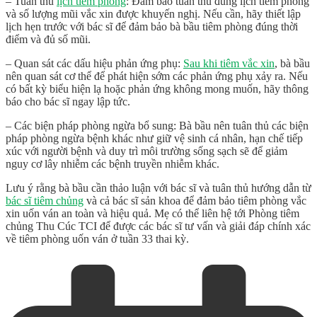
– Tuân thủ
lịch tiêm phòng
: Đảm bảo tuân thủ đúng lịch tiêm phòng
và số lượng mũi vắc xin được khuyến nghị. Nếu cần, hãy thiết lập
lịch hẹn trước với bác sĩ để đảm bảo bà bầu tiêm phòng đúng thời
điểm và đủ số mũi.
– Quan sát các dấu hiệu phản ứng phụ:
Sau khi tiêm vắc xin
, bà bầu
nên quan sát cơ thể để phát hiện sớm các phản ứng phụ xảy ra. Nếu
có bất kỳ biểu hiện lạ hoặc phản ứng không mong muốn, hãy thông
báo cho bác sĩ ngay lập tức.
– Các biện pháp phòng ngừa bổ sung: Bà bầu nên tuân thủ các biện
pháp phòng ngừa bệnh khác như giữ vệ sinh cá nhân, hạn chế tiếp
xúc với người bệnh và duy trì môi trường sống sạch sẽ để giảm
nguy cơ lây nhiễm các bệnh truyền nhiễm khác.
Lưu ý rằng bà bầu cần thảo luận với bác sĩ và tuân thủ hướng dẫn từ
bác sĩ tiêm chủng
và cả bác sĩ sản khoa để đảm bảo tiêm phòng vắc
xin uốn ván an toàn và hiệu quả. Mẹ có thể liên hệ tới Phòng tiêm
chủng Thu Cúc TCI để được các bác sĩ tư vấn và giải đáp chính xác
về tiêm phòng uốn ván ở tuần 33 thai kỳ.