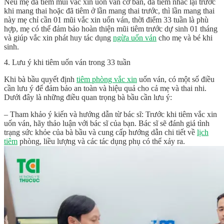
Nếu mẹ đã tiêm mũi vắc xin uốn ván cơ bản, đã tiêm nhắc lại trước
khi mang thai hoặc đã tiêm ở lần mang thai trước, thì lần mang thai
này mẹ chỉ cần 01 mũi vắc xin uốn ván, thời điểm 33 tuần là phù
hợp, mẹ có thể đảm bảo hoàn thiện mũi tiêm trước dự sinh 01 tháng
và giúp vắc xin phát huy tác dụng
ngừa uốn ván
cho mẹ và bé khi
sinh.
4. Lưu ý khi tiêm uốn ván trong 33 tuần
Khi bà bầu quyết định
tiêm phòng vắc xin
uốn ván, có một số điều
cần lưu ý để đảm bảo an toàn và hiệu quả cho cả mẹ và thai nhi.
Dưới đây là những điều quan trọng bà bầu cần lưu ý:
– Tham khảo ý kiến và hướng dẫn từ bác sĩ: Trước khi tiêm vắc xin
uốn ván, hãy thảo luận với bác sĩ của bạn. Bác sĩ sẽ đánh giá tình
trạng sức khỏe của bà bầu và cung cấp hướng dẫn chi tiết về
lịch
tiêm
phòng, liều lượng và các tác dụng phụ có thể xảy ra.