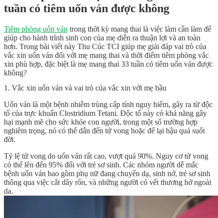
tuần có tiêm uốn ván được không
Tiêm phòng uốn ván
trong thời kỳ mang thai là việc làm cần làm để
giúp cho hành trình sinh con của mẹ diễn ra thuận lợi và an toàn
hơn. Trong bài viết này Thu Cúc TCI giúp mẹ giải đáp vai trò của
vắc xin uốn ván đối với mẹ mang thai và thời điểm tiêm phòng vắc
xin phù hợp, đặc biệt là mẹ mang thai 33 tuần có tiêm uốn ván được
không?
1. Vắc xin uốn ván và vai trò của vắc xin với mẹ bầu
Uốn ván là một bệnh nhiễm trùng cấp tính nguy hiểm, gây ra từ độc
tố của trực khuẩn Clostridium Tetani. Độc tố này có khả năng gây
hại mạnh mẽ cho sức khỏe con người, trong một số trường hợp
nghiêm trọng, nó có thể dẫn đến tử vong hoặc để lại hậu quả suốt
đời.
Tỷ lệ tử vong do uốn ván rất cao, vượt quá 90%. Nguy cơ tử vong
có thể lên đến 95% đối với trẻ sơ sinh. Các nhóm người dễ mắc
bệnh uốn ván bao gồm phụ nữ đang chuyển dạ, sinh nở, trẻ sơ sinh
thông qua việc cắt dây rốn, và những người có vết thương hở ngoài
da.