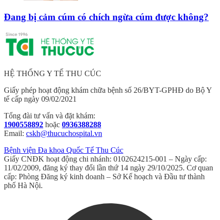
Đang bị cảm cúm có chích ngừa cúm được không?
HỆ THỐNG Y TẾ THU CÚC
Giấy phép hoạt động khám chữa bệnh số 26/BYT-GPHĐ do Bộ Y
tế cấp ngày 09/02/2021
Tổng đài tư vấn và đặt khám:
1900558892
hoặc
0936388288
Email:
cskh@thucuchospital.vn
Bệnh viện Đa khoa Quốc Tế Thu Cúc
Giấy CNĐK hoạt động chi nhánh: 0102624215-001 – Ngày cấp:
11/02/2009, đăng ký thay đổi lần thứ 14 ngày 29/10/2025. Cơ quan
cấp: Phòng Đăng ký kinh doanh – Sở Kế hoạch và Đầu tư thành
phố Hà Nội.