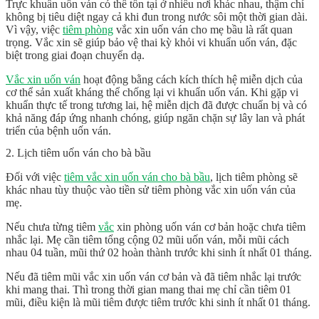
Trực khuẩn uốn ván có thể tồn tại ở nhiều nơi khác nhau, thậm chí
không bị tiêu diệt ngay cả khi đun trong nước sôi một thời gian dài.
Vì vậy, việc
tiêm phòng
vắc xin uốn ván cho mẹ bầu là rất quan
trọng. Vắc xin sẽ giúp bảo vệ thai kỳ khỏi vi khuẩn uốn ván, đặc
biệt trong giai đoạn chuyển dạ.
Vắc xin uốn ván
hoạt động bằng cách kích thích hệ miễn dịch của
cơ thể sản xuất kháng thể chống lại vi khuẩn uốn ván. Khi gặp vi
khuẩn thực tế trong tương lai, hệ miễn dịch đã được chuẩn bị và có
khả năng đáp ứng nhanh chóng, giúp ngăn chặn sự lây lan và phát
triển của bệnh uốn ván.
2. Lịch tiêm uốn ván cho bà bầu
Đối với việc
tiêm vắc xin uốn ván cho bà bầu
, lịch tiêm phòng sẽ
khác nhau tùy thuộc vào tiền sử tiêm phòng vắc xin uốn ván của
mẹ.
Nếu chưa từng tiêm
vắc
xin phòng uốn ván cơ bản hoặc chưa tiêm
nhắc lại. Mẹ cần tiêm tổng cộng 02 mũi uốn ván, mỗi mũi cách
nhau 04 tuần, mũi thứ 02 hoàn thành trước khi sinh ít nhất 01 tháng.
Nếu đã tiêm mũi vắc xin uốn ván cơ bản và đã tiêm nhắc lại trước
khi mang thai. Thì trong thời gian mang thai mẹ chỉ cần tiêm 01
mũi, điều kiện là mũi tiêm được tiêm trước khi sinh ít nhất 01 tháng.