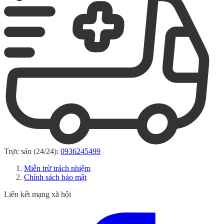
Trực sản (24/24):
0936245499
Miễn trừ trách nhiệm
Chính sách bảo mật
Liên kết mạng xã hội