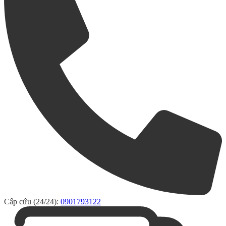
Cấp cứu (24/24):
0901793122