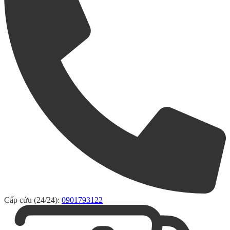
Cấp cứu (24/24):
0901793122