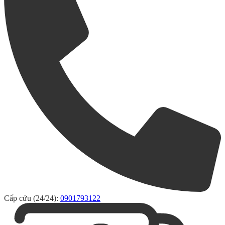
Cấp cứu (24/24):
0901793122