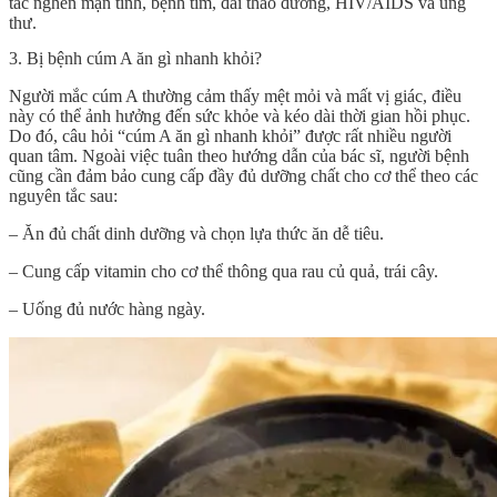
tắc nghẽn mạn tính, bệnh tim, đái tháo đường, HIV/AIDS và ung
thư.
3. Bị bệnh cúm A ăn gì nhanh khỏi?
Người mắc cúm A thường cảm thấy mệt mỏi và mất vị giác, điều
này có thể ảnh hưởng đến sức khỏe và kéo dài thời gian hồi phục.
Do đó, câu hỏi “
cúm A ăn gì nhanh khỏi
” được rất nhiều người
quan tâm. Ngoài việc tuân theo hướng dẫn của bác sĩ, người bệnh
cũng cần đảm bảo cung cấp đầy đủ dưỡng chất cho cơ thể theo các
nguyên tắc sau:
– Ăn đủ chất dinh dưỡng và chọn lựa thức ăn dễ tiêu.
– Cung cấp vitamin cho cơ thể thông qua rau củ quả, trái cây.
– Uống đủ nước hàng ngày.