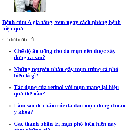
Bệnh cúm A gia tăng, xem ngay cách phòng bệnh
hiệu quả
Câu hỏi mới nhất
Chế độ ăn uống cho da mụn nên được xây
dựng ra sao?
Những nguyên nhân gây mụn trứng cá phổ
biến là gì?
Tác dụng của retinol với mụn mang lại hiệu
quả thế nào?
Làm sao để chăm sóc da dầu mụn đúng chuẩn
y khoa?
Các thành phần trị mụn phổ biến hiện nay