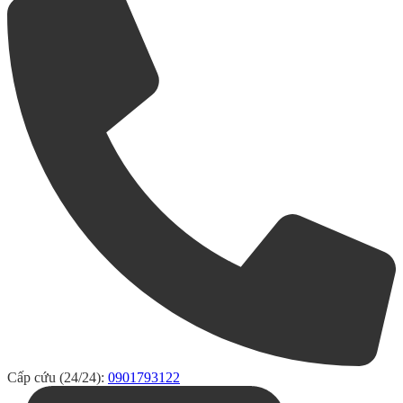
Cấp cứu (24/24):
0901793122