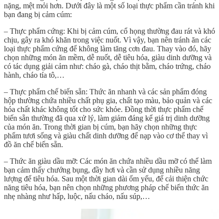
nặng, mệt mỏi hơn. Dưới đây là một số loại thực phẩm cần tránh khi
bạn đang bị cảm cúm:
– Thực phẩm cứng: Khi bị cảm cúm, cổ họng thường đau rát và khó
chịu, gây ra khó khăn trong việc nuốt. Vì vậy, bạn nên tránh ăn các
loại thực phẩm cứng để không làm tăng cơn đau. Thay vào đó, hãy
chọn những món ăn mềm, dễ nuốt, dễ tiêu hóa, giàu dinh dưỡng và
có tác dụng giải cảm như: cháo gà, cháo thịt bằm, cháo trứng, cháo
hành, cháo tía tô,…
– Thực phẩm chế biến sẵn: Thức ăn nhanh và các sản phẩm đóng
hộp thường chứa nhiều chất phụ gia, chất tạo màu, bảo quản và các
hóa chất khác không tốt cho sức khỏe. Đồng thời thực phẩm chế
biến sẵn thường đã qua xử lý, làm giảm đáng kể giá trị dinh dưỡng
của món ăn. Trong thời gian bị cúm, bạn hãy chọn những thực
phẩm tươi sống và giàu chất dinh dưỡng để nạp vào cơ thể thay vì
đồ ăn chế biến sẵn.
– Thức ăn giàu dầu mỡ: Các món ăn chứa nhiều dầu mỡ có thể làm
bạn cảm thấy chướng bụng, đầy hơi và cần sử dụng nhiều năng
lượng để tiêu hóa. Sau một thời gian dài ốm yếu, để cải thiện chức
năng tiêu hóa, bạn nên chọn những phương pháp chế biến thức ăn
nhẹ nhàng như hấp, luộc, nấu cháo, nấu súp,…