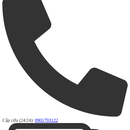
Cấp cứu (24/24):
0901793122