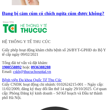
Đang bị cảm cúm có chích ngừa cúm được không?
HỆ THỐNG Y TẾ THU CÚC
Giấy phép hoạt động khám chữa bệnh số 26/BYT-GPHĐ do Bộ Y
tế cấp ngày 09/02/2021
Tổng đài tư vấn và đặt khám:
1900558892
hoặc
0936388288
Email:
cskh@thucuchospital.vn
Bệnh viện Đa khoa Quốc Tế Thu Cúc
Giấy CNĐK hoạt động chi nhánh: 0102624215-001 – Ngày cấp:
11/02/2009, đăng ký thay đổi lần thứ 14 ngày 29/10/2025. Cơ quan
cấp: Phòng Đăng ký kinh doanh – Sở Kế hoạch và Đầu tư thành
phố Hà Nội.