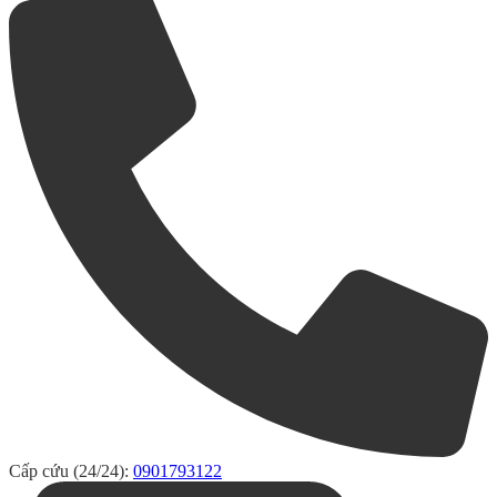
Cấp cứu (24/24):
0901793122