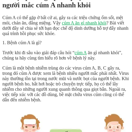
người mắc cúm A nhanh khỏi
Cúm A có thể gặp ở bất cứ ai, gây ra các triệu chứng ốm sốt, mệt
mỏi, chán ăn, đắng miệng. Vậy
cúm A ăn gì nhanh khỏi
? Bài viết
dưới đây sẽ chia sẻ tới bạn đọc chế độ dinh dưỡng hỗ trợ đẩy nhanh
quá trình hồi phục sức khỏe.
1. Bệnh cúm A là gì?
Trước khi đi sâu vào giải đáp câu hỏi “
cúm A
ăn gì nhanh khỏi”,
chúng ta hãy cùng tìm hiểu rõ hơn về bệnh lý này.
Cúm là một bệnh nhiễm trùng do các virus cúm A, B, C gây ra,
trong đó cúm A được xem là bệnh nhiều người mắc phải nhất. Virus
này thường tồn tại trong nước mũi và nước bọt của người bệnh. Khi
người bệnh ho, hắt hơi hoặc trò chuyện trực tiếp, họ có thể lây
nhiễm cho những người xung quanh thông qua giọt bắn. Ngoài ra,
việc tiếp xúc với các đồ dùng, bề mặt chứa virus cúm cũng có thể
dẫn đến nhiễm bệnh.