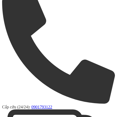
Cấp cứu (24/24):
0901793122