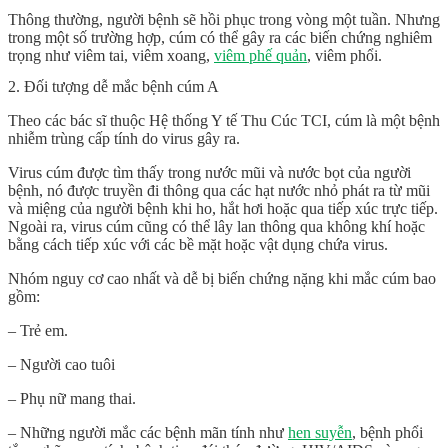
Thông thường, người bệnh sẽ hồi phục trong vòng một tuần. Nhưng
trong một số trường hợp, cúm có thể gây ra các biến chứng nghiêm
trọng như viêm tai, viêm xoang,
viêm phế quản
, viêm phổi.
2. Đối tượng dễ mắc bệnh cúm A
Theo các bác sĩ thuộc Hệ thống Y tế Thu Cúc TCI, cúm là một bệnh
nhiễm trùng cấp tính do virus gây ra.
Virus cúm được tìm thấy trong nước mũi và nước bọt của người
bệnh, nó được truyền đi thông qua các hạt nước nhỏ phát ra từ mũi
và miệng của người bệnh khi ho, hắt hơi hoặc qua tiếp xúc trực tiếp.
Ngoài ra, virus cúm cũng có thể lây lan thông qua không khí hoặc
bằng cách tiếp xúc với các bề mặt hoặc vật dụng chứa virus.
Nhóm nguy cơ cao nhất và dễ bị biến chứng nặng khi mắc cúm bao
gồm:
– Trẻ em.
– Người cao tuôi
– Phụ nữ mang thai.
– Những người mắc các bệnh mãn tính như
hen suyễn
, bệnh phổi