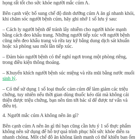
họng rất tốt cho sức khỏe người mắc cúm A.
Bên cạnh việc bổ sung chế độ dinh dưỡng
cúm A ăn gì nhanh khỏi
,
khi chăm sóc người bệnh cúm, hãy ghi nhớ 1 số lưu ý sau:
– Cách ly người bệnh để tránh lây nhiễm cho người khỏe mạnh
bằng cách đeo khẩu trang. Những người tiếp xúc với người bệnh
cũng nên đeo khẩu trang và rửa tay kỹ bằng dung dịch sát khuẩn
hoặc xà phòng sau mỗi lần tiếp xúc.
– Đảm bảo người bệnh có thể nghỉ ngơi trong một phòng riêng,
trong điều kiện thông thoáng.
– Khuyến khích người bệnh súc miệng và rửa mũi bằng nước muối
sinh lý
.
– Có thể sử dụng 1 số loại thuốc cảm cúm để làm giảm các triệu
chứng, tuy nhiên nếu thời gian dùng thuốc kéo dài mà không cải
thiện được triệu chứng, bạn nên tìm tới bác sĩ để được tư vấn và
điều trị.
4. Người mắc cúm A không nên ăn gì?
Bên cạnh cúm A nên ăn gì thì bạn cũng cần lưu ý 1 số thực phẩm
không nên sử dụng để hỗ trợ quá trình phục hồi sức khỏe diễn ra
nhanh chóng. Một chế độ ăn không lành mạnh có thể khiến bạn ốm