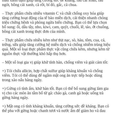
màu xanh đậm giúp tăng cường sức đề kháng: rau cải xoăn, rau
ngót, bông cải xanh, cà rốt, bí đỏ, gấc, cà chua.
– Thực phẩm chứa nhiều vitamin C và chất chống oxy hóa giúp
tăng cường hoạt động của tế bào miễn dịch, cải thiện nhanh chóng
triệu chứng bệnh và phòng ngừa biến chứng. Bạn có thể lựa chọn
bổ sung: ổi, dâu tây, nho, kiwi, cam, quýt, chuối, lê, táo, ớt chuông,
bông cải xanh trong thực đơn của mình.
– Thực phẩm chứa nhiều kẽm như thịt nạc, sò, hàu, tôm, cua, cá,
trứng, sữa giúp tăng cường hệ miễn dịch và chống nhiễm trùng hiệu
quả. Một số loại thực phẩm thực vật cũng chứa kẽm, nhưng kẽm từ
nguồn thực vật thường khó hấp thụ hơn.
– Một số loại gia vị giúp khử tính hàn, chống viêm và giải cảm tốt:
+) Tỏi chứa allicin, hợp chất sulfur giúp kháng khuẩn và chống
viêm. Tỏi có thể dùng để ngâm mật ong ăn trực tiếp hoặc dùng
trong xào nấu hàng ngày.
+) Gừng có tính ấm, khử hàn tốt. Bạn có thể bổ sung gừng làm gia
vị cho các món ăn tẩm bổ từ gà: cháo gà, canh gà hoặc uống trà
gừng hàng ngày.
+) Mật ong có tính kháng khuẩn, tăng cường sức đề kháng. Bạn có
thể pha với gừng hoặc chanh tươi và nước ấm để giảm ho và đau