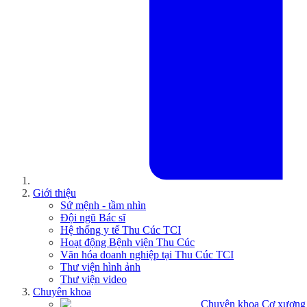
Giới thiệu
Sứ mệnh - tầm nhìn
Đội ngũ Bác sĩ
Hệ thống y tế Thu Cúc TCI
Hoạt động Bệnh viện Thu Cúc
Văn hóa doanh nghiệp tại Thu Cúc TCI
Thư viện hình ảnh
Thư viện video
Chuyên khoa
Chuyên khoa Cơ xương