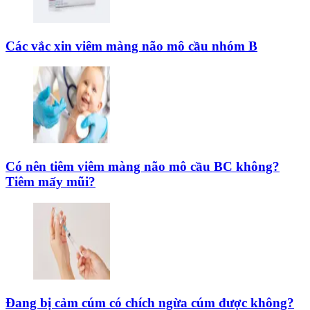
Các vắc xin viêm màng não mô cầu nhóm B
Có nên tiêm viêm màng não mô cầu BC không?
Tiêm mấy mũi?
Đang bị cảm cúm có chích ngừa cúm được không?