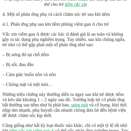
thể cho trẻ
tiêm vắc xin
4. Một số phản ứng phụ và cách chăm sóc trẻ sau khi tiêm
4.1. Phản ứng phụ sau khi tiêm phòng viêm gan A cho trẻ
Vắc xin viêm gan A được các bác sĩ đánh giá là an toàn và không
gây ra tác dụng phụ nghiêm trọng. Tuy nhiên, sau khi chủng ngừa,
trẻ nhỏ có thể gặp phải một số phản ứng như sau:
– Bị sưng đỏ tại chỗ tiêm
– Bị sốt, đau đầu
– Cảm giác buồn nôn và nôn
– Chóng mặt và mệt mỏi…
Những triệu chứng này thường diễn ra ngay sau khi trẻ được tiêm
và kéo dài khoảng 1 – 2 ngày sau đó. Trường hợp trẻ có phản ứng
bất thường sau tiêm như bị phát ban,
sưng mặt
và cổ họng, khó thở,
nhịp tim nhanh, phụ huynh cần nhanh chóng đưa bé đến bệnh viện
để được chăm sóc kịp thời.
Cũng giống như bất kỳ loại thuốc nào khác, chỉ có một tỷ lệ rất nhỏ
khi
tiêm vắc xin viêm gan A
có thể gây phản ứng nghiêm trọng. Tuy