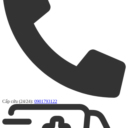
Cấp cứu (24/24):
0901793122