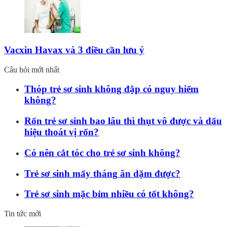
Vacxin Havax và 3 điều cần lưu ý
Câu hỏi mới nhất
Thóp trẻ sơ sinh không đập có nguy hiểm
không?
Rốn trẻ sơ sinh bao lâu thì thụt vô được và dấu
hiệu thoát vị rốn?
Có nên cắt tóc cho trẻ sơ sinh không?
Trẻ sơ sinh mấy tháng ăn dặm được?
Trẻ sơ sinh mặc bỉm nhiều có tốt không?
Tin tức mới