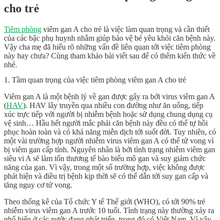
cho trẻ
Tiêm phòng
viêm gan A cho trẻ là việc làm quan trọng và cần thiết
của các bậc phụ huynh nhằm giúp bảo vệ bé yêu khỏi căn bệnh này.
Vậy cha mẹ đã hiểu rõ những vấn đề liên quan tới việc tiêm phòng
này hay chưa? Cùng tham khảo bài viết sau để có thêm kiến thức về
nhé.
1. Tầm quan trọng của việc tiêm phòng viêm gan A cho trẻ
Viêm gan A là một bệnh lý về gan được gây ra bởi virus viêm gan A
(
HAV
). HAV lây truyền qua nhiều con đường như ăn uống, tiếp
xúc trực tiếp với người bị nhiễm bệnh hoặc sử dụng chung dụng cụ
vệ sinh… Hầu hết người mắc phải căn bệnh này đều có thể tự hồi
phục hoàn toàn và có khả năng miễn dịch tới suốt đời. Tuy nhiên, có
một vài trường hợp người nhiễm virus viêm gan A có thể tử vong vì
bị viêm gan cấp tính. Nguyên nhân là bởi tình trạng nhiễm viêm gan
siêu vi A sẽ làm tổn thương tế bào biểu mô gan và suy giảm chức
năng của gan. Vì vậy, trong một số trường hợp, việc không được
phát hiện và điều trị bệnh kịp thời sẽ có thể dẫn tới suy gan cấp và
tăng nguy cơ tử vong.
Theo thống kê của Tổ chức Y tế Thế giới (WHO), có tới 90% trẻ
nhiễm virus viêm gan A trước 10 tuổi. Tình trạng này thường xảy ra
phổ biến ở các nước đang phát triển, trong đó có Việt Nam. Vì vậy,