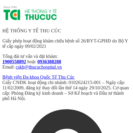
HỆ THỐNG Y TẾ THU CÚC
Giấy phép hoạt động khám chữa bệnh số 26/BYT-GPHĐ do Bộ Y
tế cấp ngày 09/02/2021
Tổng đài tư vấn và đặt khám:
1900558892
hoặc
0936388288
Email:
cskh@thucuchospital.vn
Bệnh viện Đa khoa Quốc Tế Thu Cúc
Giấy CNĐK hoạt động chi nhánh: 0102624215-001 – Ngày cấp:
11/02/2009, đăng ký thay đổi lần thứ 14 ngày 29/10/2025. Cơ quan
cấp: Phòng Đăng ký kinh doanh – Sở Kế hoạch và Đầu tư thành
phố Hà Nội.