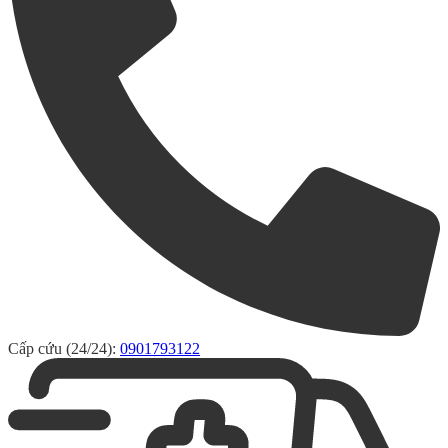
Cấp cứu (24/24):
0901793122