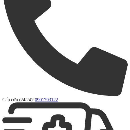
Cấp cứu (24/24):
0901793122