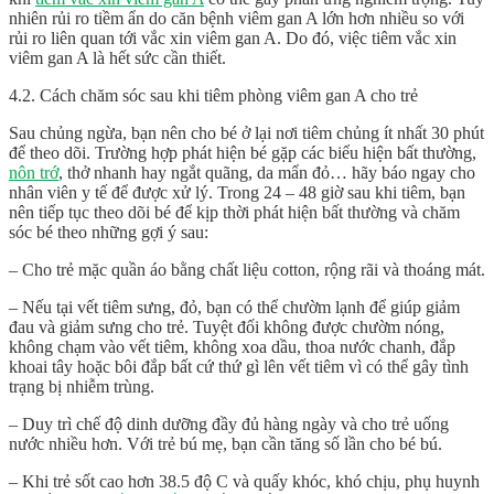
nhiên rủi ro tiềm ẩn do căn bệnh viêm gan A lớn hơn nhiều so với
rủi ro liên quan tới vắc xin viêm gan A. Do đó, việc tiêm vắc xin
viêm gan A là hết sức cần thiết.
4.2. Cách chăm sóc sau khi tiêm phòng viêm gan A cho trẻ
Sau chủng ngừa, bạn nên cho bé ở lại nơi tiêm chủng ít nhất 30 phút
để theo dõi. Trường hợp phát hiện bé gặp các biểu hiện bất thường,
nôn trớ
, thở nhanh hay ngắt quãng, da mẩn đỏ… hãy báo ngay cho
nhân viên y tế để được xử lý. Trong 24 – 48 giờ sau khi tiêm, bạn
nên tiếp tục theo dõi bé để kịp thời phát hiện bất thường và chăm
sóc bé theo những gợi ý sau:
– Cho trẻ mặc quần áo bằng chất liệu cotton, rộng rãi và thoáng mát.
– Nếu tại vết tiêm sưng, đỏ, bạn có thể chườm lạnh để giúp giảm
đau và giảm sưng cho trẻ. Tuyệt đối không được chườm nóng,
không chạm vào vết tiêm, không xoa dầu, thoa nước chanh, đắp
khoai tây hoặc bôi đắp bất cứ thứ gì lên vết tiêm vì có thể gây tình
trạng bị nhiễm trùng.
– Duy trì chế độ dinh dưỡng đầy đủ hàng ngày và cho trẻ uống
nước nhiều hơn. Với trẻ bú mẹ, bạn cần tăng số lần cho bé bú.
– Khi trẻ sốt cao hơn 38.5 độ C và quấy khóc, khó chịu, phụ huynh