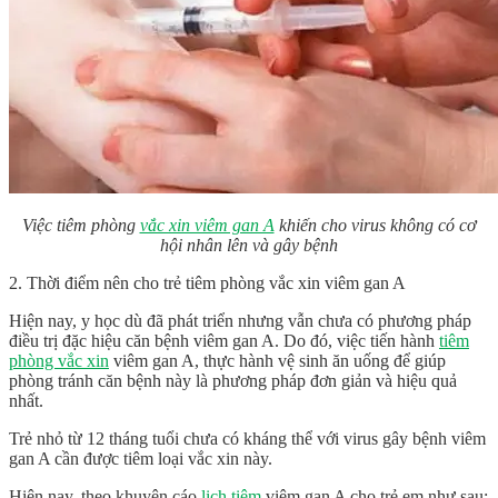
Việc tiêm phòng
vắc xin viêm gan A
khiến cho virus không có cơ
hội nhân lên và gây bệnh
2. Thời điểm nên cho trẻ tiêm phòng vắc xin viêm gan A
Hiện nay, y học dù đã phát triển nhưng vẫn chưa có phương pháp
điều trị đặc hiệu căn bệnh viêm gan A. Do đó, việc tiến hành
tiêm
phòng vắc xin
viêm gan A, thực hành vệ sinh ăn uống để giúp
phòng tránh căn bệnh này là phương pháp đơn giản và hiệu quả
nhất.
Trẻ nhỏ từ 12 tháng tuổi chưa có kháng thể với virus gây bệnh viêm
gan A cần được tiêm loại vắc xin này.
Hiện nay, theo khuyên cáo
lịch tiêm
viêm gan A cho trẻ em như sau: