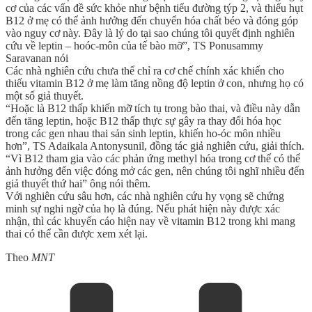
cơ của các vấn đề sức khỏe như bệnh tiểu đường týp 2, và thiếu hụt
B12 ở mẹ có thể ảnh hưởng đến chuyển hóa chất béo và đóng góp
vào nguy cơ này. Đây là lý do tại sao chúng tôi quyết định nghiên
cứu về leptin – hoóc-môn của tế bào mỡ”, TS Ponusammy
Saravanan nói
Các nhà nghiên cứu chưa thể chỉ ra cơ chế chính xác khiến cho
thiếu vitamin B12 ở mẹ làm tăng nồng độ leptin ở con, nhưng họ có
một số giả thuyết.
“Hoặc là B12 thấp khiến mỡ tích tụ trong bào thai, và điều này dẫn
đến tăng leptin, hoặc B12 thấp thực sự gây ra thay đổi hóa học
trong các gen nhau thai sản sinh leptin, khiến ho-óc môn nhiều
hơn”, TS Adaikala Antonysunil, đồng tác giả nghiên cứu, giải thích.
“Vì B12 tham gia vào các phản ứng methyl hóa trong cơ thể có thể
ảnh hưởng đến việc đóng mở các gen, nên chúng tôi nghĩ nhiều đến
giả thuyết thứ hai” ông nói thêm.
Với nghiên cứu sâu hơn, các nhà nghiên cứu hy vọng sẽ chứng
minh sự nghi ngờ của họ là đúng. Nếu phát hiện này được xác
nhận, thì các khuyến cáo hiện nay về vitamin B12 trong khi mang
thai có thể cần được xem xét lại.
Theo
MNT