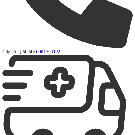
Cấp cứu (24/24):
0901793122