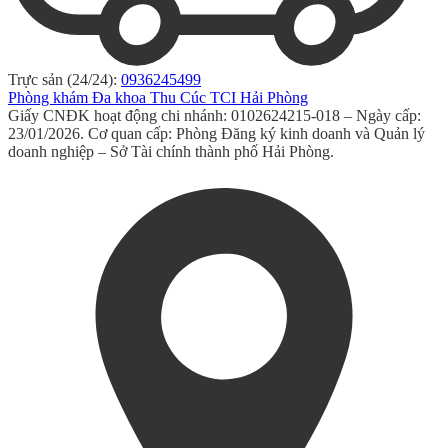
Trực sản (24/24):
0936245499
Phòng khám Đa khoa Thu Cúc TCI Hải Phòng
Giấy CNĐK hoạt động chi nhánh: 0102624215-018 – Ngày cấp:
23/01/2026. Cơ quan cấp: Phòng Đăng ký kinh doanh và Quản lý
doanh nghiệp – Sở Tài chính thành phố Hải Phòng.