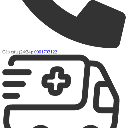
Cấp cứu (24/24):
0901793122