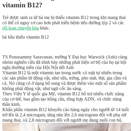
vitamin B12?
Trẻ được sinh ra từ bà mẹ bị thiếu vitamin B12 trong khi mang thai
có thể có nguy cơ cao hơn phát triển bệnh tiểu đường týp 2 và các
rối loạn chuyển hóa
khác.
bà bầu thiếu vitamin B12
TS Ponusammy Saravanan, trường Y Đại học Warwick (Anh) cùng
nhóm nghiên cứu đã trình bày những phát hiện sơ bộ của họ tại hội
nghị thường niên của Hội Nội tiết Anh
Vitamin B12 là một vitamin tan trong nước có mặt tự nhiên trong
các sản phẩm từ động vật, như sữa, trứng, pho mát, thịt, gia cầm và
cá. Nó cũng có ở dạng bổ sung và được thêm vào một số sản phẩm
không phải động vật, như ngũ cốc ăn sáng.
Theo Viện Y tế quốc gia Mỹ, vitamin B12 hỗ trợ nhiều chức năng
của cơ thể, bao gồm tạo hồng cầu, tổng hợp ADN, và chức năng
thần kinh.
Khẩu phần vitamin B12 khuyến cáo hàng ngày cho người từ 14 tuổi
trở lên là 2,4 microgam, tăng nhẹ lên 2,6 microgram đối với phụ nữ
mang thai, và 2,8 microgram đối với người mẹ đang nuôi con bú.