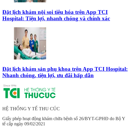
Đặt lịch khám nội soi tiêu hóa trên App TCI
Hospital: Tiện lợi, nhanh chóng và chính xác
Đặt lịch khám sản phụ khoa trên App TCI Hospital:
Nhanh chóng, tiện lợi, ưu đãi hấp dẫn
HỆ THỐNG Y TẾ THU CÚC
Giấy phép hoạt động khám chữa bệnh số 26/BYT-GPHĐ do Bộ Y
tế cấp ngày 09/02/2021