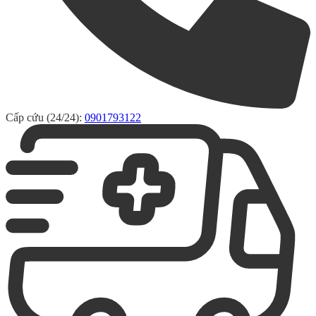
Cấp cứu (24/24):
0901793122