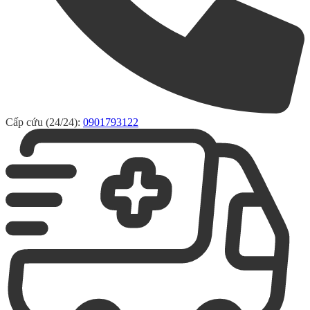
Cấp cứu (24/24):
0901793122