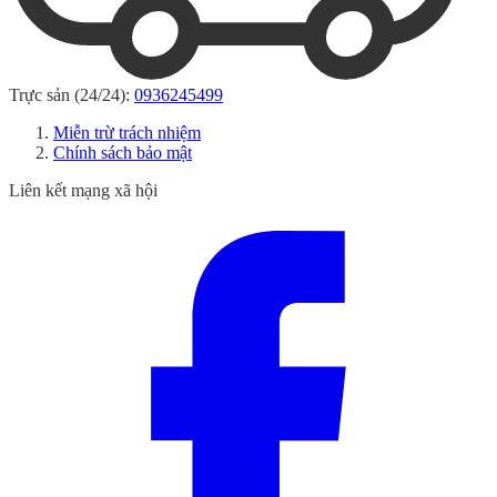
Trực sản (24/24):
0936245499
Miễn trừ trách nhiệm
Chính sách bảo mật
Liên kết mạng xã hội