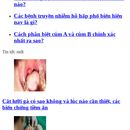
nào?
Các bệnh truyền nhiễm hô hấp phổ biến hiện
nay là gì?
Cách phân biệt cúm A và cúm B chính xác
nhất ra sao?
Tin tức mới
Cắt lưỡi gà có sao không và lúc nào cần thiết, các
biến chứng tiềm ẩn