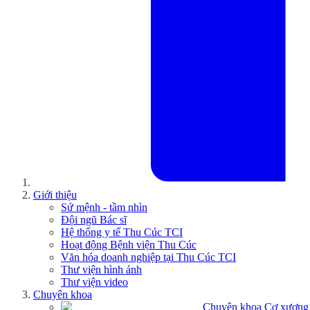
Giới thiệu
Sứ mệnh - tầm nhìn
Đội ngũ Bác sĩ
Hệ thống y tế Thu Cúc TCI
Hoạt động Bệnh viện Thu Cúc
Văn hóa doanh nghiệp tại Thu Cúc TCI
Thư viện hình ảnh
Thư viện video
Chuyên khoa
Chuyên khoa Cơ xương