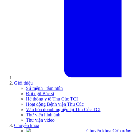
Giới thiệu
Sứ mệnh - tầm nhìn
Đội ngũ Bác sĩ
Hệ thống y tế Thu Cúc TCI
Hoạt động Bệnh viện Thu Cúc
Văn hóa doanh nghiệp tại Thu Cúc TCI
Thư viện hình ảnh
Thư viện video
Chuyên khoa
Chuyên khoa Cơ xương