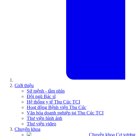
Giới thiệu
Sứ mệnh - tầm nhìn
Đội ngũ Bác sĩ
Hệ thống y tế Thu Cúc TCI
Hoạt động Bệnh viện Thu Cúc
Văn hóa doanh nghiệp tại Thu Cúc TCI
Thư viện hình ảnh
Thư viện video
Chuyên khoa
Chuyên khoa Cơ xương