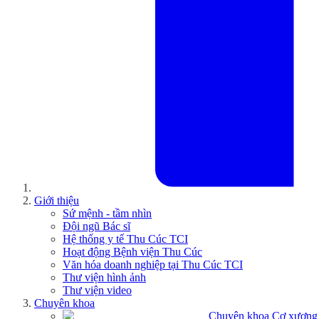
Giới thiệu
Sứ mệnh - tầm nhìn
Đội ngũ Bác sĩ
Hệ thống y tế Thu Cúc TCI
Hoạt động Bệnh viện Thu Cúc
Văn hóa doanh nghiệp tại Thu Cúc TCI
Thư viện hình ảnh
Thư viện video
Chuyên khoa
Chuyên khoa Cơ xương