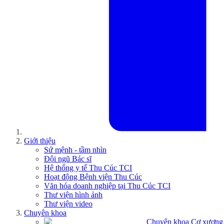
Giới thiệu
Sứ mệnh - tầm nhìn
Đội ngũ Bác sĩ
Hệ thống y tế Thu Cúc TCI
Hoạt động Bệnh viện Thu Cúc
Văn hóa doanh nghiệp tại Thu Cúc TCI
Thư viện hình ảnh
Thư viện video
Chuyên khoa
Chuyên khoa Cơ xương