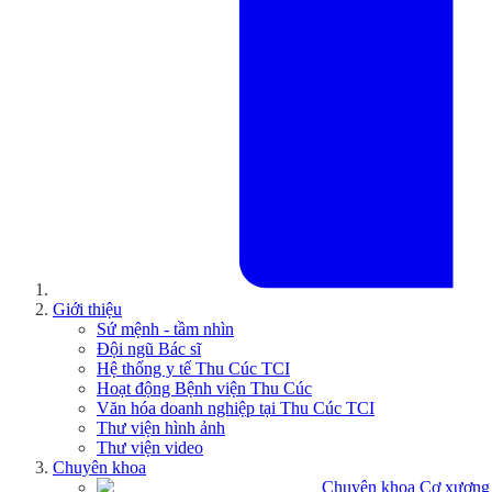
Giới thiệu
Sứ mệnh - tầm nhìn
Đội ngũ Bác sĩ
Hệ thống y tế Thu Cúc TCI
Hoạt động Bệnh viện Thu Cúc
Văn hóa doanh nghiệp tại Thu Cúc TCI
Thư viện hình ảnh
Thư viện video
Chuyên khoa
Chuyên khoa Cơ xương