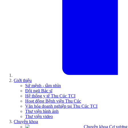
Giới thiệu
Sứ mệnh - tầm nhìn
Đội ngũ Bác sĩ
Hệ thống y tế Thu Cúc TCI
Hoạt động Bệnh viện Thu Cúc
Văn hóa doanh nghiệp tại Thu Cúc TCI
Thư viện hình ảnh
Thư viện video
Chuyên khoa
Chuyên khoa Cơ xương