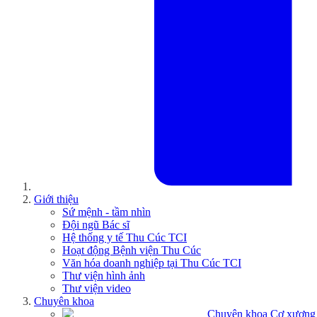
Giới thiệu
Sứ mệnh - tầm nhìn
Đội ngũ Bác sĩ
Hệ thống y tế Thu Cúc TCI
Hoạt động Bệnh viện Thu Cúc
Văn hóa doanh nghiệp tại Thu Cúc TCI
Thư viện hình ảnh
Thư viện video
Chuyên khoa
Chuyên khoa Cơ xương