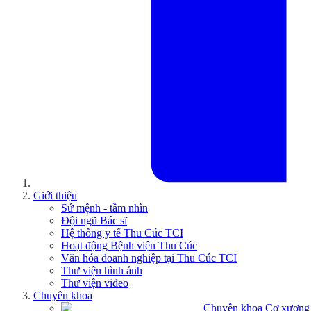
Giới thiệu
Sứ mệnh - tầm nhìn
Đội ngũ Bác sĩ
Hệ thống y tế Thu Cúc TCI
Hoạt động Bệnh viện Thu Cúc
Văn hóa doanh nghiệp tại Thu Cúc TCI
Thư viện hình ảnh
Thư viện video
Chuyên khoa
Chuyên khoa Cơ xương