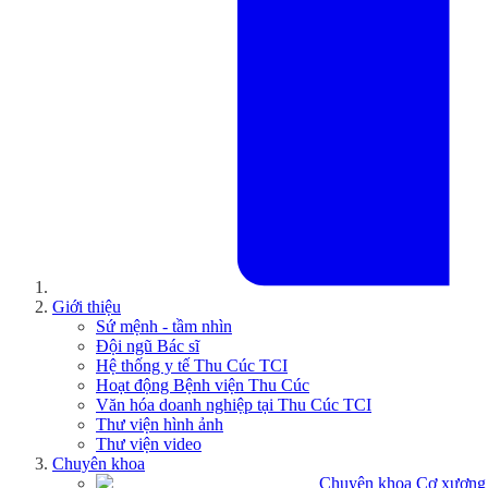
Giới thiệu
Sứ mệnh - tầm nhìn
Đội ngũ Bác sĩ
Hệ thống y tế Thu Cúc TCI
Hoạt động Bệnh viện Thu Cúc
Văn hóa doanh nghiệp tại Thu Cúc TCI
Thư viện hình ảnh
Thư viện video
Chuyên khoa
Chuyên khoa Cơ xương