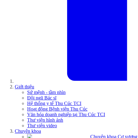
Giới thiệu
Sứ mệnh - tầm nhìn
Đội ngũ Bác sĩ
Hệ thống y tế Thu Cúc TCI
Hoạt động Bệnh viện Thu Cúc
Văn hóa doanh nghiệp tại Thu Cúc TCI
Thư viện hình ảnh
Thư viện video
Chuyên khoa
Chuyên khoa Cơ xương