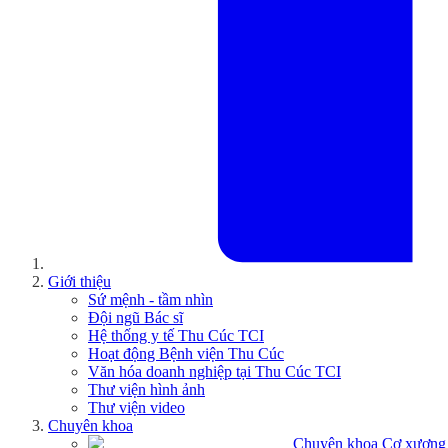
Giới thiệu
Sứ mệnh - tầm nhìn
Đội ngũ Bác sĩ
Hệ thống y tế Thu Cúc TCI
Hoạt động Bệnh viện Thu Cúc
Văn hóa doanh nghiệp tại Thu Cúc TCI
Thư viện hình ảnh
Thư viện video
Chuyên khoa
Chuyên khoa Cơ xương