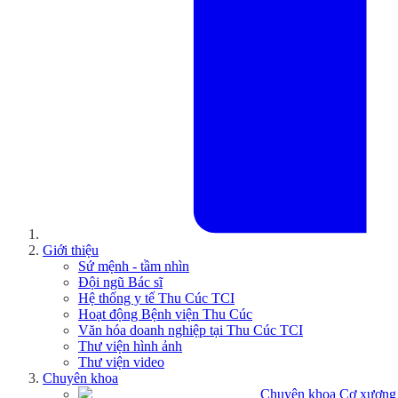
Giới thiệu
Sứ mệnh - tầm nhìn
Đội ngũ Bác sĩ
Hệ thống y tế Thu Cúc TCI
Hoạt động Bệnh viện Thu Cúc
Văn hóa doanh nghiệp tại Thu Cúc TCI
Thư viện hình ảnh
Thư viện video
Chuyên khoa
Chuyên khoa Cơ xương