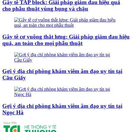
Gây tê TAP block: Giải pháp giảm đau hiệu quả
cho phẫu thuật vùng bụng và chậu
Gây tê cơ vuông thắt lưng: Giải pháp giảm đau hiệu
quả, an toàn cho mọi phẫu thuật
Gợi ý địa chỉ phòng khám viêm âm đạo uy tín tại
Cầu Giấy
Gợi ý địa chỉ phòng khám viêm âm đạo uy tín tại
Ngọc Hà