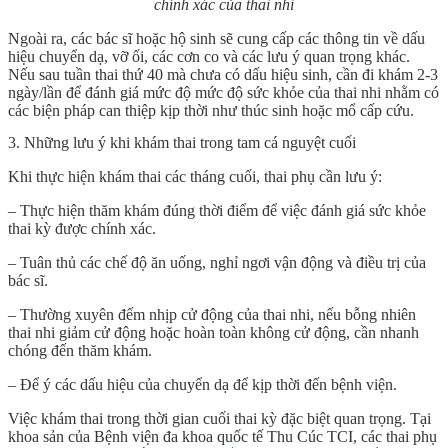
chính xác của thai nhi
Ngoài ra, các bác sĩ hoặc hộ sinh sẽ cung cấp các thông tin về dấu
hiệu chuyển dạ, vỡ ối, các cơn co và các lưu ý quan trọng khác.
Nếu sau tuần thai thứ 40 mà chưa có dấu hiệu sinh, cần đi khám 2-3
ngày/lần để đánh giá mức độ mức độ sức khỏe của thai nhi nhằm có
các biện pháp can thiệp kịp thời như thúc sinh hoặc mổ cấp cứu.
3. Những lưu ý khi khám thai trong tam cá nguyệt cuối
Khi thực hiện khám thai các tháng cuối, thai phụ cần lưu ý:
– Thực hiện thăm khám đúng thời điểm để việc đánh giá sức khỏe
thai kỳ được chính xác.
– Tuân thủ các chế độ ăn uống, nghỉ ngơi vận động và điều trị của
bác sĩ.
– Thường xuyên đếm nhịp cử động của thai nhi, nếu bỗng nhiên
thai nhi giảm cử động hoặc hoàn toàn không cử động, cần nhanh
chóng đến thăm khám.
– Để ý các dấu hiệu của chuyển dạ để kịp thời đến bệnh viện.
Việc khám thai trong thời gian cuối thai kỳ đặc biệt quan trọng. Tại
khoa sản của Bệnh viện đa khoa quốc tế Thu Cúc TCI, các thai phụ