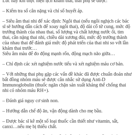
Lúc này khi thực hiện lịch khám thai, thai phụ sẽ được:
– Kiểm tra số cân nặng và chỉ số huyết áp.
– Siêu âm thai nhi để xác định: Ngôi thai (nếu ngôi nghịch các bác
sĩ sẽ hướng dẫn cách để xoay ngôi thai), độ dài cổ tử cung, mức độ
trưởng thành của nhau thai, số lượng và chất lượng nước ối, tim
thai, cân nặng thai nhi, chiều dài xương đùi, mức độ trường thành
của nhau thai để đánh giá mức độ phát triển của thai nhi so với lần
khám thai trước…
Siêu âm màu để đo động mạnh rốn, động mạch não giữa…
– Chỉ định các xét nghiệm nước tiểu và xét nghiệm máu cơ bản.
– Với những thai phụ gặp các vấn đề khác đã được chuẩn đoán như
bất đồng nhóm máu sẽ được cân nhắc sử dụng Anti-D
Immunoglobulin (thuốc ngăn chặn sản xuất kháng thể chống thai
nhi có nhóm máu RH+).
– Đánh giá nguy cơ sinh non.
– Hướng dẫn chế độ ăn, vận động dành cho mẹ bầu.
– Được bác sĩ kê một số loại thuốc cần thiết như vitamin, sắt,
canxi…nếu mẹ bị thiếu chất.