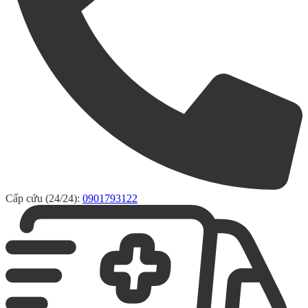
Cấp cứu (24/24):
0901793122