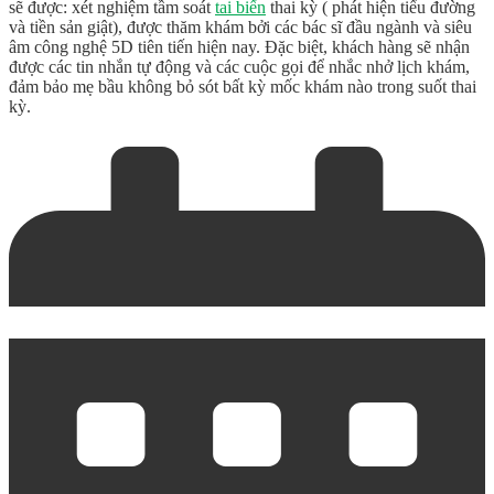
sẽ được: xét nghiệm tầm soát
tai biến
thai kỳ ( phát hiện tiểu đường
và tiền sản giật), được thăm khám bởi các bác sĩ đầu ngành và siêu
âm công nghệ 5D tiên tiến hiện nay. Đặc biệt, khách hàng sẽ nhận
được các tin nhắn tự động và các cuộc gọi để nhắc nhở lịch khám,
đảm bảo mẹ bầu không bỏ sót bất kỳ mốc khám nào trong suốt thai
kỳ.