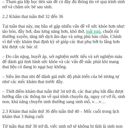
– Tham gia lớp học tiền sản để có đầy đủ thông tin về quá trình sinh
nở và chăm sóc bé sau sinh.
2.2 Khám thai tuần thứ 32 đến 36
Tại tuần thai này, mẹ bầu sẽ gặp nhiều vấn đề về sức khỏe hơn như:
táo bón, đầy hơi, đau lưng năng hơn, khó thở,
mất ngủ
, chuột rút
thường xuyên, tăng tiết dịch âm đạo và sưng phù bàn chân. Chính
vì thế việc khám thai định kỳ sẽ giúp các thai phụ bớt lo lắng hơn
khi được các bác sĩ:
– Đo cân nặng, huyết áp, xét nghiệm nước tiểu và xét nghiệm máu
để đánh giá tình hình sức khỏe và các vấn đề mắc phải khi mang
thai liệu có đang lo ngại hay không.
– Siêu âm thai nhi để đánh giá mức độ phát triển của bé tương tự
như các mốc khám thai trước đây.
– Thời điểm khám thai tuần thứ 34 trở đi, các thai phụ bắt đầu được
hướng dẫn các thông tin về quá trình chuyển dạ, nguy cơ vỡ ối, sinh
non, khả năng chuyển sinh thường sang sinh mổ, v…v…
2.3 Khám thai tuần thứ 36 đến tuần thứ 40 – Mốc cuối trong lịch
khám thai 3 tháng cuối
Từ tuần thai thứ 36 trở đi, việc sinh nở sẽ không bị tính là sinh non