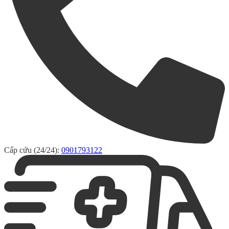
Cấp cứu (24/24):
0901793122