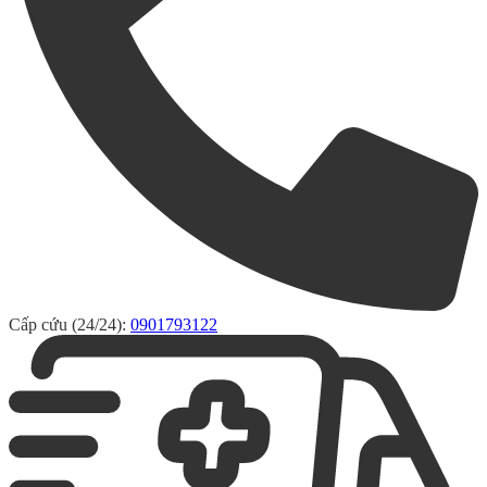
Cấp cứu (24/24):
0901793122