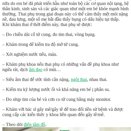
nữa do em bé đã phát triển hầu như toàn bộ các cơ quan nội tạng, hệ
thần kinh, sinh sản và các giác quan như một em bé khỏe mạnh bình
thường. Thai phụ trong giai đoạn này có thể cảm thấy mệt mỏi nặng
nề, đau lưng, một số mẹ bắt đầu thấy bụng có dấu hiệu tụt thấp.
Khi khám thai ở thời điểm này, thai phụ sẽ được:
– Đo chiều dài cổ tử cung, đo tim thai, vòng bụng.
– Khám trong để kiểm tra độ mở tử cung.
– Xét nghiệm nước tiểu, máu.
– Khám phụ khoa nếu thai phụ có những vấn đề phụ khoa như
ngứa rát, dịch
âm đạo
có mùi…
– Siêu âm thai để ước tính cân nặng,
ngôi thai
, nhau thai.
– Kiểm tra kỹ lượng nước ối và khả năng em bé ị phân su.
– Đo nhịp tim của bé và cơn co tử cung bằng máy monitor.
– Khám với bác sĩ gây mê/gây tê để trao đổi tiền sử bệnh và được
cung cấp các kiến thức y khoa liên quan đến gây tê/mê.
– Theo dõi
điện tâm đồ
.