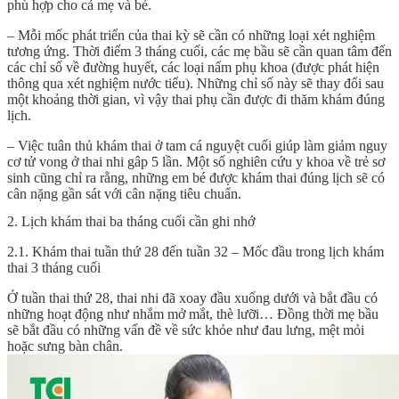
phù hợp cho cả mẹ và bé.
– Mỗi mốc phát triển của thai kỳ sẽ cần có những loại xét nghiệm
tương ứng. Thời điểm 3 tháng cuối, các mẹ bầu sẽ cần quan tâm đến
các chỉ số về đường huyết, các loại nấm phụ khoa (được phát hiện
thông qua xét nghiệm nước tiểu). Những chỉ số này sẽ thay đổi sau
một khoảng thời gian, vì vậy thai phụ cần được đi thăm khám đúng
lịch.
– Việc tuân thủ khám thai ở tam cá nguyệt cuối giúp làm giảm nguy
cơ tử vong ở thai nhi gâp 5 lần. Một số nghiên cứu y khoa về trẻ sơ
sinh cũng chỉ ra rằng, những em bé được khám thai đúng lịch sẽ có
cân nặng gần sát với cân nặng tiêu chuẩn.
2. Lịch khám thai ba tháng cuối cần ghi nhớ
2.1. Khám thai tuần thứ 28 đến tuần 32 – Mốc đầu trong lịch khám
thai 3 tháng cuối
Ở tuần thai thứ 28, thai nhi đã xoay đầu xuống dưới và bắt đầu có
những hoạt động như nhắm mở mắt, thè lưỡi… Đồng thời mẹ bầu
sẽ bắt đầu có những vấn đề về sức khỏe như đau lưng, mệt mỏi
hoặc sưng bàn chân.