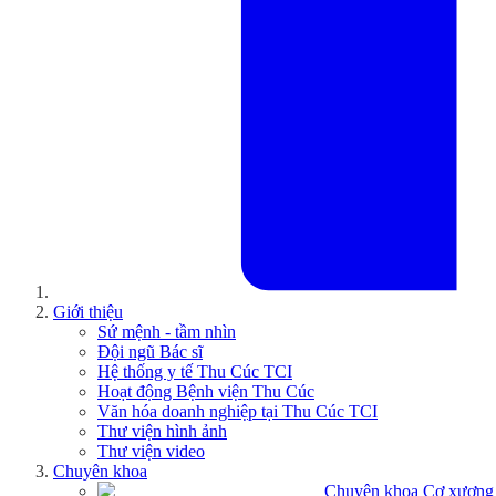
Giới thiệu
Sứ mệnh - tầm nhìn
Đội ngũ Bác sĩ
Hệ thống y tế Thu Cúc TCI
Hoạt động Bệnh viện Thu Cúc
Văn hóa doanh nghiệp tại Thu Cúc TCI
Thư viện hình ảnh
Thư viện video
Chuyên khoa
Chuyên khoa Cơ xương