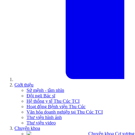
Giới thiệu
Sứ mệnh - tầm nhìn
Đội ngũ Bác sĩ
Hệ thống y tế Thu Cúc TCI
Hoạt động Bệnh viện Thu Cúc
Văn hóa doanh nghiệp tại Thu Cúc TCI
Thư viện hình ảnh
Thư viện video
Chuyên khoa
Chuyên khoa Cơ xương