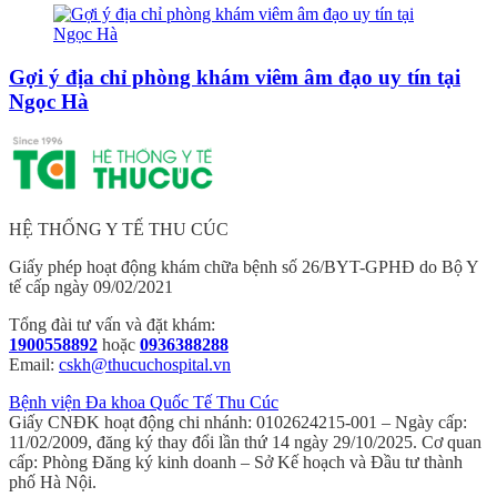
Gợi ý địa chỉ phòng khám viêm âm đạo uy tín tại
Ngọc Hà
HỆ THỐNG Y TẾ THU CÚC
Giấy phép hoạt động khám chữa bệnh số 26/BYT-GPHĐ do Bộ Y
tế cấp ngày 09/02/2021
Tổng đài tư vấn và đặt khám:
1900558892
hoặc
0936388288
Email:
cskh@thucuchospital.vn
Bệnh viện Đa khoa Quốc Tế Thu Cúc
Giấy CNĐK hoạt động chi nhánh: 0102624215-001 – Ngày cấp:
11/02/2009, đăng ký thay đổi lần thứ 14 ngày 29/10/2025. Cơ quan
cấp: Phòng Đăng ký kinh doanh – Sở Kế hoạch và Đầu tư thành
phố Hà Nội.