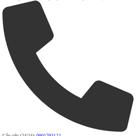
Cấp cứu (24/24):
0901793122