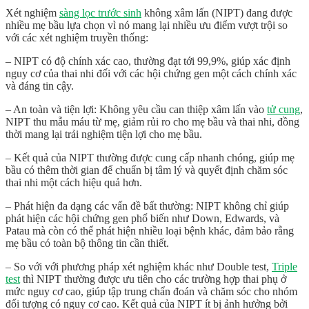
Xét nghiệm
sàng lọc trước sinh
không xâm lấn (NIPT) đang được
nhiều mẹ bầu lựa chọn vì nó mang lại nhiều ưu điểm vượt trội so
với các xét nghiệm truyền thống:
– NIPT có độ chính xác cao, thường đạt tới 99,9%, giúp xác định
nguy cơ của thai nhi đối với các hội chứng gen một cách chính xác
và đáng tin cậy.
– An toàn và tiện lợi: Không yêu cầu can thiệp xâm lấn vào
tử cung
,
NIPT thu mẫu máu từ mẹ, giảm rủi ro cho mẹ bầu và thai nhi, đồng
thời mang lại trải nghiệm tiện lợi cho mẹ bầu.
– Kết quả của NIPT thường được cung cấp nhanh chóng, giúp mẹ
bầu có thêm thời gian để chuẩn bị tâm lý và quyết định chăm sóc
thai nhi một cách hiệu quả hơn.
– Phát hiện đa dạng các vấn đề bất thường: NIPT không chỉ giúp
phát hiện các hội chứng gen phổ biến như Down, Edwards, và
Patau mà còn có thể phát hiện nhiều loại bệnh khác, đảm bảo rằng
mẹ bầu có toàn bộ thông tin cần thiết.
– So với với phương pháp xét nghiệm khác như Double test,
Triple
test
thì NIPT thường được ưu tiên cho các trường hợp thai phụ ở
mức nguy cơ cao, giúp tập trung chẩn đoán và chăm sóc cho nhóm
đối tượng có nguy cơ cao. Kết quả của NIPT ít bị ảnh hưởng bởi