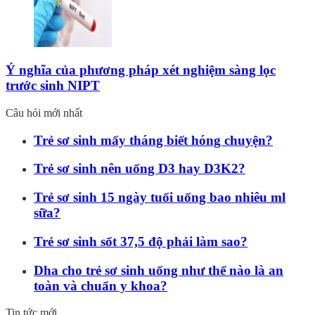
Ý nghĩa của phương pháp xét nghiệm sàng lọc
trước sinh NIPT
Câu hỏi mới nhất
Trẻ sơ sinh mấy tháng biết hóng chuyện?
Trẻ sơ sinh nên uống D3 hay D3K2?
Trẻ sơ sinh 15 ngày tuổi uống bao nhiêu ml
sữa?
Trẻ sơ sinh sốt 37,5 độ phải làm sao?
Dha cho trẻ sơ sinh uống như thế nào là an
toàn và chuẩn y khoa?
Tin tức mới