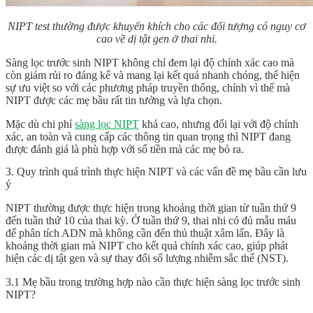
NIPT test thường được khuyến khích cho các đối tượng có nguy cơ
cao về dị tật gen ở thai nhi.
Sàng lọc trước sinh NIPT không chỉ đem lại độ chính xác cao mà
còn giảm rủi ro đáng kể và mang lại kết quả nhanh chóng, thể hiện
sự ưu việt so với các phương pháp truyền thống, chính vì thế mà
NIPT được các mẹ bầu rất tin tưởng và lựa chọn.
Mặc dù chi phí
sàng lọc NIPT
khá cao, nhưng đổi lại với độ chính
xác, an toàn và cung cấp các thông tin quan trọng thì NIPT đang
được đánh giá là phù hợp với số tiền mà các mẹ bỏ ra.
3. Quy trình quá trình thực hiện NIPT và các vấn đề mẹ bầu cần lưu
ý
NIPT thường được thực hiện trong khoảng thời gian từ tuần thứ 9
đến tuần thứ 10 của thai kỳ. Ở tuần thứ 9, thai nhi có đủ mẫu máu
để phân tích ADN mà không cần đến thủ thuật xâm lấn. Đây là
khoảng thời gian mà NIPT cho kết quả chính xác cao, giúp phát
hiện các dị tật gen và sự thay đổi số lượng nhiễm sắc thể (NST).
3.1 Mẹ bầu trong trường hợp nào cần thực hiện sàng lọc trước sinh
NIPT?