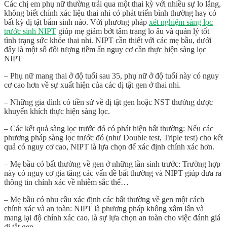
Các chị em phụ nữ thường trải qua một thai kỳ với nhiều sự lo lắng,
không biết chính xác liệu thai nhi có phát triển bình thường hay có
bất kỳ dị tật bẩm sinh nào. Với phương pháp
xét nghiệm sàng lọc
trước sinh NIPT
giúp mẹ giảm bớt tâm trạng lo âu và quản lý tốt
tình trạng sức khỏe thai nhi. NIPT cần thiết với các mẹ bầu, dưới
đây là một số đối tượng tiềm ẩn nguy cơ cần thực hiện sàng lọc
NIPT
– Phụ nữ mang thai ở độ tuổi sau 35, phụ nữ ở độ tuổi này có nguy
cơ cao hơn về sự xuất hiện của các dị tật gen ở thai nhi.
– Những gia đình có tiền sử về dị tật gen hoặc NST thường được
khuyến khích thực hiện sàng lọc.
– Các kết quả sàng lọc trước đó có phát hiện bất thường: Nếu các
phương pháp sàng lọc trước đó (như Double test, Triple test) cho kết
quả có nguy cơ cao, NIPT là lựa chọn để xác định chính xác hơn.
– Mẹ bầu có bất thường về gen ở những lần sinh trước: Trường hợp
này có nguy cơ gia tăng các vấn đề bất thường và NIPT giúp đưa ra
thông tin chính xác về nhiễm sắc thể…
– Mẹ bầu có nhu cầu xác định các bất thường về gen một cách
chính xác và an toàn: NIPT là phương pháp không xâm lấn và
mang lại độ chính xác cao, là sự lựa chọn an toàn cho việc đánh giá
dị tật gen.