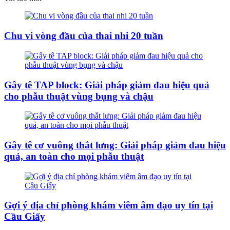
Chu vi vòng đầu của thai nhi 20 tuần
Gây tê TAP block: Giải pháp giảm đau hiệu quả
cho phẫu thuật vùng bụng và chậu
Gây tê cơ vuông thắt lưng: Giải pháp giảm đau hiệu
quả, an toàn cho mọi phẫu thuật
Gợi ý địa chỉ phòng khám viêm âm đạo uy tín tại
Cầu Giấy