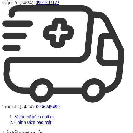
Cấp cứu (24/24):
0901793122
Trực sản (24/24):
0936245499
Miễn trừ trách nhiệm
Chính sách bảo mật
Liên kết mạng xã hội