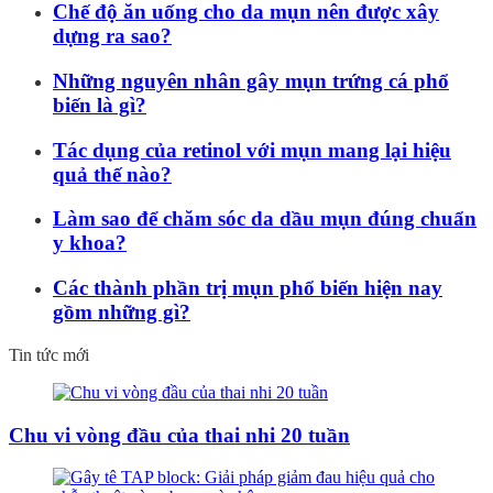
Chế độ ăn uống cho da mụn nên được xây
dựng ra sao?
Những nguyên nhân gây mụn trứng cá phổ
biến là gì?
Tác dụng của retinol với mụn mang lại hiệu
quả thế nào?
Làm sao để chăm sóc da dầu mụn đúng chuẩn
y khoa?
Các thành phần trị mụn phổ biến hiện nay
gồm những gì?
Tin tức mới
Chu vi vòng đầu của thai nhi 20 tuần