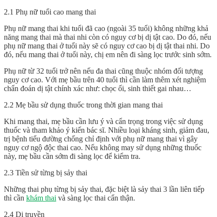
2.1 Phụ nữ tuổi cao mang thai
Phụ nữ mang thai khi tuổi đã cao (ngoài 35 tuổi) không những khả
năng mang thai mà thai nhi còn có nguy cơ bị dị tật cao. Do đó, nếu
phụ nữ mang thai ở tuổi này sẽ có nguy cơ cao bị dị tật thai nhi. Do
đó, nếu mang thai ở tuổi này, chị em nên đi sàng lọc trước sinh sớm.
Phụ nữ từ 32 tuổi trở nên nếu đa thai cũng thuộc nhóm đối tượng
nguy cơ cao. Với mẹ bầu trên 40 tuổi thì cần làm thêm xét nghiệm
chẩn đoán dị tật chính xác như: chọc ối, sinh thiết gai nhau…
2.2 Mẹ bầu sử dụng thuốc trong thời gian mang thai
Khi mang thai, mẹ bầu cần lưu ý và cẩn trọng trong việc sử dụng
thuốc và tham khảo ý kiến bác sĩ. Nhiều loại kháng sinh, giảm đau,
trị bệnh tiểu đường chống chỉ định với phụ nữ mang thai vì gây
nguy cơ ngộ độc thai cao. Nếu không may sử dụng những thuốc
này, mẹ bầu cần sớm đi sàng lọc để kiểm tra.
2.3 Tiền sử từng bị sảy thai
Những thai phụ từng bị sảy thai, đặc biệt là sảy thai 3 lần liên tiếp
thì cần
khám thai
và sàng lọc thai cẩn thận.
2.4 Di truyền