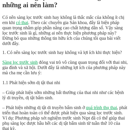
những ai nên làm?
Có nên sàng lọc trước sinh
hay không là thắc mắc của không ít chị
em khi
có thai
. Theo các chuyên gia Sản khoa, đây là biện pháp
quan trọng nhằm góp phần nâng cao chất lượng dân số. Vậy sàng
lọc trước sinh là gì, những ai nên thực hiện phương pháp này?
Đừng bỏ qua những thông tin hữu ích của chúng tôi qua bài viết
dưới đây.
1. Có nên sàng lọc trước sinh hay không và lợi ích khi thực hiện?
Sàng lọc trước sinh
đóng vai trò vô cùng quan trọng đối với thai nhi,
gia đình và xã hội. Dưới đây là những lợi ích của phương pháp này
mà cha mẹ cần lưu ý:
1.1 Phát hiện sớm dị tật thai nhi
– Giúp phát hiện sớm những bất thường của thai nhi như các bệnh
lý di truyền, dị tật bẩm sinh.
– Phát hiện những dị tật di truyền bẩm sinh ở
quá trình thụ thai
, phát
triển thai hoàn toàn có thể được phát hiện qua sàng lọc trước sinh.
Ví dụ: Phương pháp xét nghiệm trước sinh Nipt đã có thể giúp thai
phụ sàng lọc được hầu hết các dị tật bẩm sinh từ tuần thứ 10 của
thai kỳ.