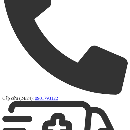
Cấp cứu (24/24):
0901793122