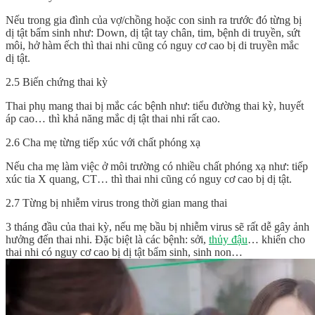
Nếu trong gia đình của vợ/chồng hoặc con sinh ra trước đó từng bị
dị tật bẩm sinh như: Down, dị tật tay chân, tim, bệnh di truyền, sứt
môi, hở hàm ếch thì thai nhi cũng có nguy cơ cao bị di truyền mắc
dị tật.
2.5 Biến chứng thai kỳ
Thai phụ mang thai bị mắc các bệnh như: tiểu đường thai kỳ, huyết
áp cao… thì khả năng mắc dị tật thai nhi rất cao.
2.6 Cha mẹ từng tiếp xúc với chất phóng xạ
Nếu cha mẹ làm việc ở môi trường có nhiều chất phóng xạ như: tiếp
xúc tia X quang, CT… thì thai nhi cũng có nguy cơ cao bị dị tật.
2.7 Từng bị nhiễm virus trong thời gian mang thai
3 tháng đầu của thai kỳ, nếu mẹ bầu bị nhiễm virus sẽ rất dễ gây ảnh
hưởng đến thai nhi. Đặc biệt là các bệnh: sởi,
thủy đậu
… khiến cho
thai nhi có nguy cơ cao bị dị tật bẩm sinh, sinh non…