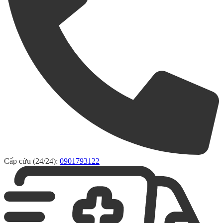
Cấp cứu (24/24):
0901793122