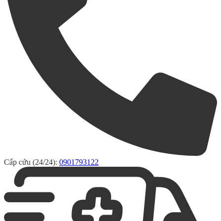
Cấp cứu (24/24):
0901793122