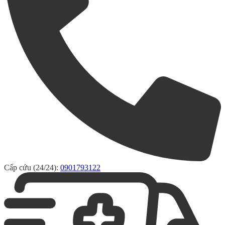
Cấp cứu (24/24):
0901793122