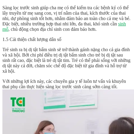
Sàng lọc trước sinh giúp cha mẹ có thể kiểm tra các bệnh ký có thể
lây truyền từ mẹ sang con, vị trí nằm của thai, kích thước của thai
nhi, dự phòng sinh tốt hơn, nhằm đảm bảo an toàn cho cả mẹ và bé.
Đặc biệt, nhiều trường hợp thai nhi lớn, đa thai, khó sinh cần
sinh
mổ
, chủ động chọn địa chỉ sinh con đảm bảo hơn.
1.5 Cải thiện chất lượng dân số
Trẻ sinh ra bị dị tật bẩm sinh sẽ trở thành gánh nặng cho cả gia đình
và xã hội. Bởi chi phí điều trị dị tật bẩm sinh cho trẻ bị dị tật sau
sinh rất cao, đặc biệt là trẻ dị tật tim. Trẻ có thể phải sống với những
dị tật này cả đời, chăm sóc chế độ đặc biệt từ gia đình và hỗ trợ từ
xã hội.
Với những lợi ích này, các chuyên gia y tế luôn tư vấn và khuyên
thai phụ cần thực hiện sàng lọc trước sinh càng sớm càng tốt.