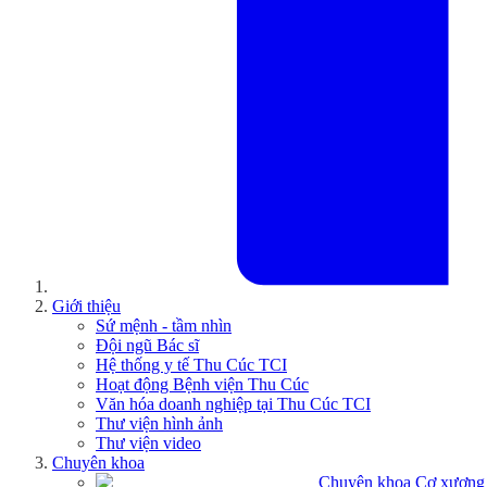
Giới thiệu
Sứ mệnh - tầm nhìn
Đội ngũ Bác sĩ
Hệ thống y tế Thu Cúc TCI
Hoạt động Bệnh viện Thu Cúc
Văn hóa doanh nghiệp tại Thu Cúc TCI
Thư viện hình ảnh
Thư viện video
Chuyên khoa
Chuyên khoa Cơ xương