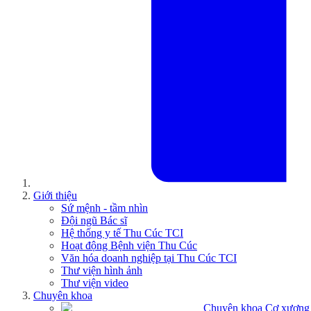
Giới thiệu
Sứ mệnh - tầm nhìn
Đội ngũ Bác sĩ
Hệ thống y tế Thu Cúc TCI
Hoạt động Bệnh viện Thu Cúc
Văn hóa doanh nghiệp tại Thu Cúc TCI
Thư viện hình ảnh
Thư viện video
Chuyên khoa
Chuyên khoa Cơ xương