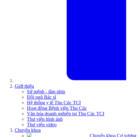
Giới thiệu
Sứ mệnh - tầm nhìn
Đội ngũ Bác sĩ
Hệ thống y tế Thu Cúc TCI
Hoạt động Bệnh viện Thu Cúc
Văn hóa doanh nghiệp tại Thu Cúc TCI
Thư viện hình ảnh
Thư viện video
Chuyên khoa
Chuyên khoa Cơ xương