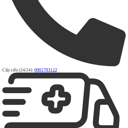
Cấp cứu (24/24):
0901793122