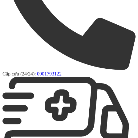
Cấp cứu (24/24):
0901793122