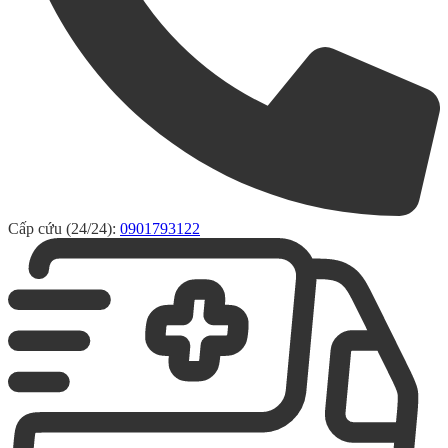
Cấp cứu (24/24):
0901793122