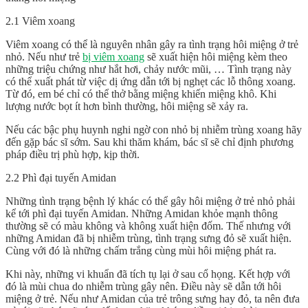
2.1 Viêm xoang
Viêm xoang có thể là nguyên nhân gây ra tình trạng hôi miệng ở trẻ
nhỏ. Nếu như trẻ
bị viêm xoang
sẽ xuất hiện hôi miệng kèm theo
những triệu chứng như hắt hơi, chảy nước mũi, … Tình trạng này
có thể xuất phát từ việc dị ứng dẫn tới bị nghẹt các lỗ thông xoang.
Từ đó, em bé chỉ có thể thở bằng miệng khiến miệng khô. Khi
lượng nước bọt ít hơn bình thường, hôi miệng sẽ xảy ra.
Nếu các bậc phụ huynh nghi ngờ con nhỏ bị nhiễm trùng xoang hãy
đến gặp bác sĩ sớm. Sau khi thăm khám, bác sĩ sẽ chỉ định phương
pháp điều trị phù hợp, kịp thời.
2.2 Phì đại tuyến Amidan
Những tình trạng bệnh lý khác có thể gây hôi miệng ở trẻ nhỏ phải
kể tới phì đại tuyến Amidan. Những Amidan khỏe mạnh thông
thường sẽ có màu không và không xuất hiện đốm. Thế nhưng với
những Amidan đã bị nhiễm trùng, tình trạng sưng đỏ sẽ xuất hiện.
Cùng với đó là những chấm trắng cùng mùi hôi miệng phát ra.
Khi này, những vi khuẩn đã tích tụ lại ở sau cổ họng. Kết hợp với
đó là mùi chua do nhiễm trùng gây nên. Điều này sẽ dẫn tới hôi
miệng ở trẻ. Nếu như Amidan của trẻ trông sưng hay đỏ, ta nên đưa