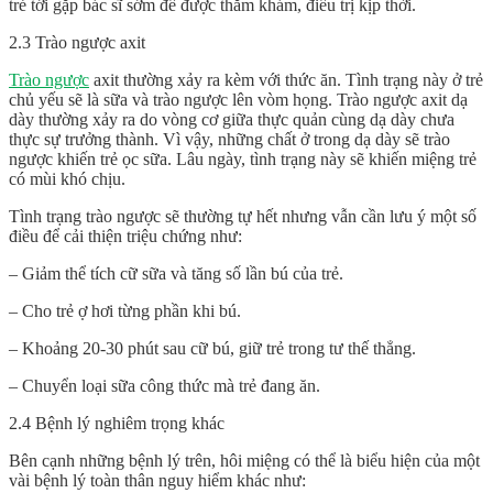
trẻ tới gặp bác sĩ sớm để được thăm khám, điều trị kịp thời.
2.3 Trào ngược axit
Trào ngược
axit thường xảy ra kèm với thức ăn. Tình trạng này ở trẻ
chủ yếu sẽ là sữa và trào ngược lên vòm họng. Trào ngược axit dạ
dày thường xảy ra do vòng cơ giữa thực quản cùng dạ dày chưa
thực sự trưởng thành. Vì vậy, những chất ở trong dạ dày sẽ trào
ngược khiến trẻ ọc sữa. Lâu ngày, tình trạng này sẽ khiến miệng trẻ
có mùi khó chịu.
Tình trạng trào ngược sẽ thường tự hết nhưng vẫn cần lưu ý một số
điều để cải thiện triệu chứng như:
– Giảm thể tích cữ sữa và tăng số lần bú của trẻ.
– Cho trẻ ợ hơi từng phần khi bú.
– Khoảng 20-30 phút sau cữ bú, giữ trẻ trong tư thế thẳng.
– Chuyển loại sữa công thức mà trẻ đang ăn.
2.4 Bệnh lý nghiêm trọng khác
Bên cạnh những bệnh lý trên, hôi miệng có thể là biểu hiện của một
vài bệnh lý toàn thân nguy hiểm khác như: