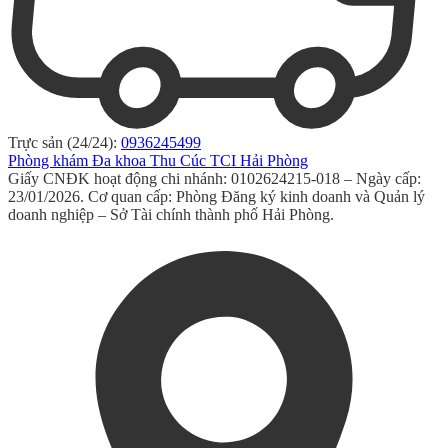
Trực sản (24/24):
0936245499
Phòng khám Đa khoa Thu Cúc TCI Hải Phòng
Giấy CNĐK hoạt động chi nhánh: 0102624215-018 – Ngày cấp:
23/01/2026. Cơ quan cấp: Phòng Đăng ký kinh doanh và Quản lý
doanh nghiệp – Sở Tài chính thành phố Hải Phòng.