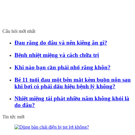
Câu hỏi mới nhất
Đau răng do đâu và nên kiêng ăn gì?
Bệnh nhiệt miệng và cách chữa trị
Khi nào bạn cần phải nhổ răng khôn?
Bé 11 tuổi đau một bên mắt kèm buồn nôn sau
khi bơi có phải dấu hiệu bệnh lý không?
Nhiệt miệng tái phát nhiều năm không khỏi là
do đâu?
Tin tức mới