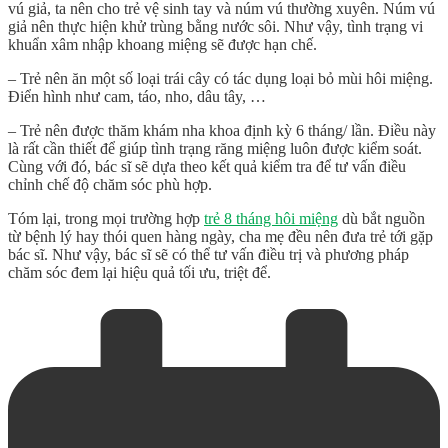
vú giả, ta nên cho trẻ vệ sinh tay và núm vú thường xuyên. Núm vú
giả nên thực hiện khử trùng bằng nước sôi. Như vậy, tình trạng vi
khuẩn xâm nhập khoang miệng sẽ được hạn chế.
– Trẻ nên ăn một số loại trái cây có tác dụng loại bỏ mùi hôi miệng.
Điển hình như cam, táo, nho, dâu tây, …
– Trẻ nên được thăm khám nha khoa định kỳ 6 tháng/ lần. Điều này
là rất cần thiết để giúp tình trạng răng miệng luôn được kiểm soát.
Cùng với đó, bác sĩ sẽ dựa theo kết quả kiểm tra để tư vấn điều
chỉnh chế độ chăm sóc phù hợp.
Tóm lại, trong mọi trường hợp
trẻ 8 tháng hôi miệng
dù bắt nguồn
từ bệnh lý hay thói quen hàng ngày, cha mẹ đều nên đưa trẻ tới gặp
bác sĩ. Như vậy, bác sĩ sẽ có thể tư vấn điều trị và phương pháp
chăm sóc đem lại hiệu quả tối ưu, triệt để.