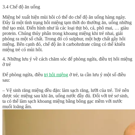
3.4 Chế độ ăn uống
Miệng bé xuất hiện mùi hôi có thể do chế độ ăn uống hàng ngày.
Đây là một tình trạng hôi miệng tạm thời do thường ăn, uống những
thứ tạo mùi. Điển hình như là các loại thịt bò, cá, phô mai, … giàu
protein. Chúng thủy phân trong khoang miệng khi trẻ nhai, giải
phóng ra một số chất. Trong đó có sulphur, một hợp chất gây hôi
miệng. Bên cạnh đó, chế độ ăn ít carbohrdrate cũng có thể khiến
miệng trẻ có mùi hôi.
4. Những lưu ý về cách chăm sóc để phòng ngừa, điều trị hôi miệng
ở trẻ
Để phòng ngừa, điều
trị hôi miệng
ở trẻ, ta cần lưu ý một số điều
sau:
– Vệ sinh răng miệng đều đặn: làm sạch răng, lưỡi của trẻ. Trẻ nên
được súc miệng sau khi ăn, uống nước đầy đủ. Đối với trẻ sơ sinh,
ta có thể làm sạch khoang miệng bằng bông gạc mềm với nước
muối loãng ấm.