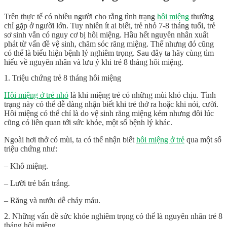
Trên thực tế có nhiều người cho rằng tình trạng
hôi miệng
thường
chỉ gặp ở người lớn. Tuy nhiên ít ai biết, trẻ nhỏ 7-8 tháng tuổi, trẻ
sơ sinh vẫn có nguy cơ bị hôi miệng. Hầu hết nguyên nhân xuất
phát từ vấn đề vệ sinh, chăm sóc răng miệng. Thế nhưng đó cũng
có thể là biểu hiện bệnh lý nghiêm trọng. Sau đây ta hãy cùng tìm
hiểu về nguyên nhân và lưu ý khi trẻ 8 tháng hôi miệng.
1. Triệu chứng trẻ 8 tháng hôi miệng
Hôi miệng ở trẻ nhỏ
là khi miệng trẻ có những mùi khó chịu. Tình
trạng này có thể dễ dàng nhận biết khi trẻ thở ra hoặc khi nói, cười.
Hôi miệng có thể chỉ là do vệ sinh răng miệng kém nhưng đôi lúc
cũng có liên quan tới sức khỏe, một số bệnh lý khác.
Ngoài hơi thở có mùi, ta có thể nhận biết
hôi miệng ở trẻ
qua một số
triệu chứng như:
– Khô miệng.
– Lưỡi trẻ bẩn trắng.
– Răng và nướu dễ chảy máu.
2. Những vấn đề sức khỏe nghiêm trọng có thể là nguyên nhân trẻ 8
tháng hôi miệng