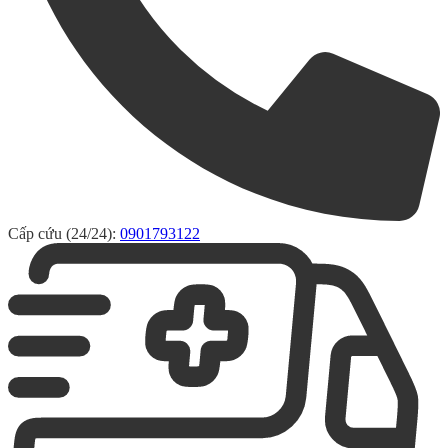
Cấp cứu (24/24):
0901793122