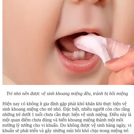
Trẻ nhỏ nên được vệ sinh khoang miệng đều, tránh bị hôi miệng
Hiện nay có không ít gia đình gặp phải khó khăn khi thực hiện vệ
sinh khoang miệng cho trẻ nhỏ. Đặc biệt, nhiều người còn cho rằng
những trẻ dưới 1 tuổi chưa cần thực hiện vệ sinh miệng. Điều này là
một quan điểm chưa đúng và biến khoang miệng thành một môi
trường lý tưởng cho vi khuẩn. Do không được vệ sinh hàng ngày, vi
khuẩn sẽ phát triển và gây những mùi hôi khó chịu trong miệng trẻ.