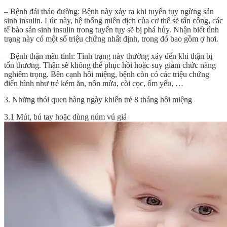
– Bệnh đái tháo đường: Bệnh này xảy ra khi tuyến tụy ngừng sản
sinh insulin. Lúc này, hệ thống miễn dịch của cơ thể sẽ tấn công, các
tế bào sản sinh insulin trong tuyến tụy sẽ bị phá hủy. Nhận biết tình
trạng này có một số triệu chứng nhất định, trong đó bao gồm ợ hơi.
– Bệnh thận mãn tính: Tình trạng này thường xảy đến khi thận bị
tổn thương. Thận sẽ không thể phục hồi hoặc suy giảm chức năng
nghiêm trọng. Bên cạnh hôi miệng, bệnh còn có các triệu chứng
điển hình như trẻ kém ăn, nôn mửa, còi cọc, ốm yếu, …
3. Những thói quen hàng ngày khiến trẻ 8 tháng hôi miệng
3.1 Mút, bú tay hoặc dùng núm vú giả