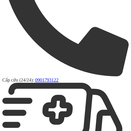
Cấp cứu (24/24):
0901793122