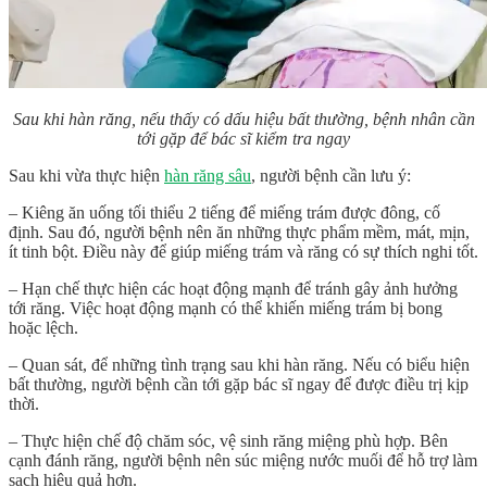
Sau khi hàn răng, nếu thấy có dấu hiệu bất thường, bệnh nhân cần
tới gặp để bác sĩ kiểm tra ngay
Sau khi vừa thực hiện
hàn răng sâu
, người bệnh cần lưu ý:
– Kiêng ăn uống tối thiểu 2 tiếng để miếng trám được đông, cố
định. Sau đó, người bệnh nên ăn những thực phẩm mềm, mát, mịn,
ít tinh bột. Điều này để giúp miếng trám và răng có sự thích nghi tốt.
– Hạn chế thực hiện các hoạt động mạnh để tránh gây ảnh hưởng
tới răng. Việc hoạt động mạnh có thể khiến miếng trám bị bong
hoặc lệch.
– Quan sát, để những tình trạng sau khi hàn răng. Nếu có biểu hiện
bất thường, người bệnh cần tới gặp bác sĩ ngay để được điều trị kịp
thời.
– Thực hiện chế độ chăm sóc, vệ sinh răng miệng phù hợp. Bên
cạnh đánh răng, người bệnh nên súc miệng nước muối để hỗ trợ làm
sạch hiệu quả hơn.