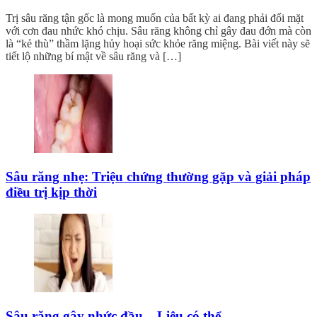
Trị sâu răng tận gốc là mong muốn của bất kỳ ai đang phải đối mặt
với cơn đau nhức khó chịu. Sâu răng không chỉ gây đau đớn mà còn
là “kẻ thù” thầm lặng hủy hoại sức khỏe răng miệng. Bài viết này sẽ
tiết lộ những bí mật về sâu răng và […]
Sâu răng nhẹ: Triệu chứng thường gặp và giải pháp
điều trị kịp thời
Sâu răng gây nhức đầu – Liệu có thể