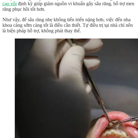
cạo vôi
định kỳ giúp giảm nguồn vi khuẩn gây sâu răng, hỗ trợ men
răng phục hồi tốt hơn.
Như vậy, để sâu răng nhẹ không tiến triển nặng hơn, việc đến nha
khoa càng sớm càng tốt là điều cần thiết. Tự điều trị tại nhà chỉ nên
là biện pháp hỗ trợ, không phải thay thế.