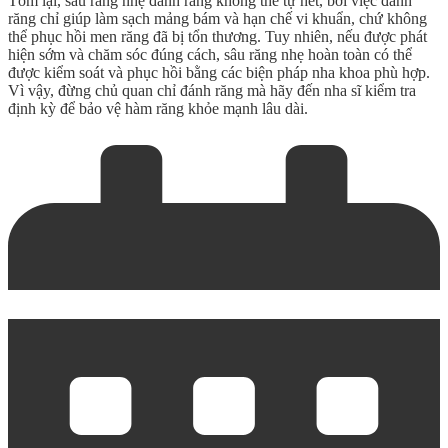
Tóm lại, sâu răng nhẹ đánh răng không thể tự hết, bởi việc đánh
răng chỉ giúp làm sạch mảng bám và hạn chế vi khuẩn, chứ không
thể phục hồi men răng đã bị tổn thương. Tuy nhiên, nếu được phát
hiện sớm và chăm sóc đúng cách, sâu răng nhẹ hoàn toàn có thể
được kiểm soát và phục hồi bằng các biện pháp nha khoa phù hợp.
Vì vậy, đừng chủ quan chỉ đánh răng mà hãy đến nha sĩ kiểm tra
định kỳ để bảo vệ hàm răng khỏe mạnh lâu dài.