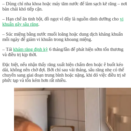
– Dùng chỉ nha khoa hoặc máy tăm nước để làm sạch kẽ răng – nơi
bàn chải khó tiếp cận.
– Hạn chế ăn tinh bột, đồ ngọt vì đây là nguồn dinh dưỡng cho
vi
khuẩn gây sâu răng
.
– Súc miệng bằng nước muối loãng hoặc dung dịch kháng khuẩn
mỗi ngày để giảm vi khuẩn trong khoang miệng.
– Tái
khám răng định kỳ
6 tháng/lần để phát hiện sớm tổn thương
và điều trị kịp thời.
Đặc biệt, nếu nhận thấy răng xuất hiện chấm đen hoặc ê buốt kéo
dài, không nên chờ đợi. Bởi chỉ sau vài tháng, sâu răng nhẹ có thể
chuyển sang giai đoạn trung bình hoặc nặng, khi đó việc điều trị sẽ
phức tạp và tốn kém hơn rất nhiều.