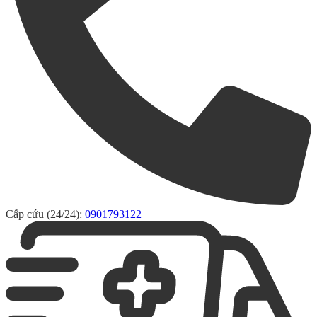
Cấp cứu (24/24):
0901793122