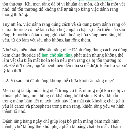
tổn thương. Khi men răng đã bị vi khuẩn ăn mòn, dù chỉ là một vết
nhỏ, thì tổn thương đó không thể tự tái tạo bằng việc đánh răng
thông thường.
Tuy nhiên, việc đánh răng đúng cách và sử dụng kem đánh răng có
chứa fluoride có thể làm chậm hoặc ngăn chặn sự tiến triển của sâu
răng. Fluoride có tác dụng giúp tái khoáng hóa vùng men răng bị
yếu, từ đó làm vết sâu nhỏ không lan rộng thêm.
Như vậy, nếu phát hiện sâu răng nhẹ: Đánh răng đúng cách và dùng
kem chứa fluoride sẽ
hạn chế sâu răng
phát triển nhưng không thể
làm vết sâu biến mất hoàn toàn nếu men răng đã bị tổn thương rõ
rệt. Để dứt điểm, người bệnh nên đến nha sĩ để được kiểm tra và xử
lý kịp thời.
2.2. Vì sao chỉ đánh răng không thể chữa khỏi sâu răng nhẹ?
Men răng là lớp mô cứng nhất trong cơ thể, nhưng một khi đã bị vi
khuẩn phá hủy, nó không có khả năng tự tái sinh. Khi vi khuẩn
trong mảng bám tiết ra axit, axit này làm mất các khoáng chất (chủ
yếu là canxi và phosphate) trong men răng, khiến răng yếu và hình
thành lỗ nhỏ.
Đánh răng hàng ngày chỉ giúp loại bỏ phần mảng bám mới hình
thành, chứ không thể khôi phục phần khoáng chất đã mất. Thậm