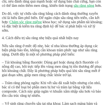
chí, nếu đánh răng quá mạnh hoặc sử dụng bàn chải cứng, bạn còn
có thể làm mòn thêm men răng, khiến tình trạng
sâu răng nặng
hơn.
Do đó, việc tự chữa sâu răng bằng cách đánh răng thường xuyên
chỉ là hiểu lầm phổ biến. Để ngăn chặn sâu răng tiến triển, cần kết
hợp:
Chăm sóc răng miệng
khoa học; sử dụng sản phẩm tái khoáng;
và đặc biệt là kiểm tra răng định kỳ để bác sĩ phát hiện và xử lý
sớm.
4. Cách điều trị sâu răng nhẹ hiệu quả nhất hiện nay
Nếu sâu răng ở mức độ nhẹ, bác sĩ nha khoa thường áp dụng các
biện pháp bảo tồn, không cần khoan trám phức tạp như sâu răng
nặng. Dưới đây là một số phương pháp phổ biến:
– Tái khoáng bằng fluoride: Dùng gel hoặc dung dịch fluoride có
nồng độ cao, bôi trực tiếp lên vùng men răng bị tổn thương để phục
hồi khoáng chất. Đây là phương pháp hiệu quả khi sâu răng mới ở
giai đoạn sớm, giúp men răng chắc khỏe trở lại.
– Trám răng phòng ngừa: Khi vết sâu đã xuất hiện nhưng còn nhỏ,
bác sĩ có thể loại bỏ phần men bị hư và trám lại bằng vật liệu
composite. Cách này giúp ngăn vi khuẩn xâm nhập sâu hơn và bảo
tồn cấu trúc răng tự nhiên.
– Vệ sinh răng chuyên sâu tại nha khoa: Làm sạch mảng bám và