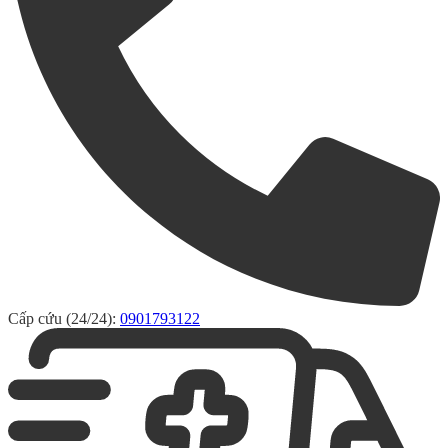
Cấp cứu (24/24):
0901793122