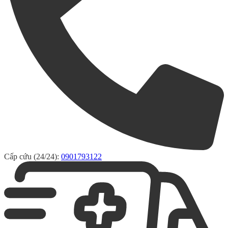
Cấp cứu (24/24):
0901793122