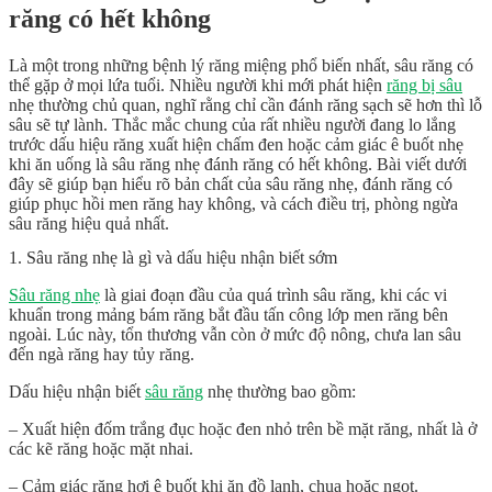
răng có hết không
Là một trong những bệnh lý răng miệng phổ biến nhất, sâu răng có
thể gặp ở mọi lứa tuổi. Nhiều người khi mới phát hiện
răng bị sâu
nhẹ thường chủ quan, nghĩ rằng chỉ cần đánh răng sạch sẽ hơn thì lỗ
sâu sẽ tự lành. Thắc mắc chung của rất nhiều người đang lo lắng
trước dấu hiệu răng xuất hiện chấm đen hoặc cảm giác ê buốt nhẹ
khi ăn uống là sâu răng nhẹ đánh răng có hết không. Bài viết dưới
đây sẽ giúp bạn hiểu rõ bản chất của sâu răng nhẹ, đánh răng có
giúp phục hồi men răng hay không, và cách điều trị, phòng ngừa
sâu răng hiệu quả nhất.
1. Sâu răng nhẹ là gì và dấu hiệu nhận biết sớm
Sâu răng nhẹ
là giai đoạn đầu của quá trình sâu răng, khi các vi
khuẩn trong mảng bám răng bắt đầu tấn công lớp men răng bên
ngoài. Lúc này, tổn thương vẫn còn ở mức độ nông, chưa lan sâu
đến ngà răng hay tủy răng.
Dấu hiệu nhận biết
sâu răng
nhẹ thường bao gồm:
– Xuất hiện đốm trắng đục hoặc đen nhỏ trên bề mặt răng, nhất là ở
các kẽ răng hoặc mặt nhai.
– Cảm giác răng hơi ê buốt khi ăn đồ lạnh, chua hoặc ngọt.