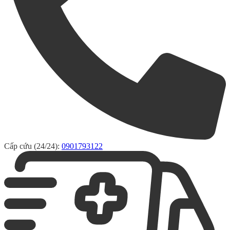
Cấp cứu (24/24):
0901793122