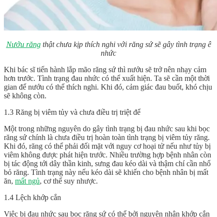
Nướu răng
thật chưa kịp thích nghi với răng sứ sẽ gây tình trạng ê
nhức
Khi bác sĩ tiến hành lắp mão răng sứ thì nướu sẽ trở nên nhạy cảm
hơn trước. Tình trạng đau nhức có thể xuất hiện. Ta sẽ cần một thời
gian để nướu có thể thích nghi. Khi đó, cảm giác đau buốt, khó chịu
sẽ không còn.
1.3 Răng bị viêm tủy và chưa điều trị triệt để
Một trong những nguyên do gây tình trạng bị đau nhức sau khi bọc
răng sứ chính là chưa điều trị hoàn toàn tình trạng bị viêm tủy răng.
Khi đó, răng có thể phải đối mặt với nguy cơ hoại tử nếu như tủy bị
viêm không được phát hiện trước. Nhiều trường hợp bệnh nhân còn
bị tác động tới dây thần kinh, sưng đau kéo dài và thậm chí cần nhổ
bỏ răng. Tình trạng này nếu kéo dài sẽ khiến cho bệnh nhân bị mất
ăn,
mất ngủ
, cơ thể suy nhược.
1.4 Lệch khớp cắn
Việc bị đau nhức sau bọc răng sứ có thể bởi nguyên nhân khớp cắn