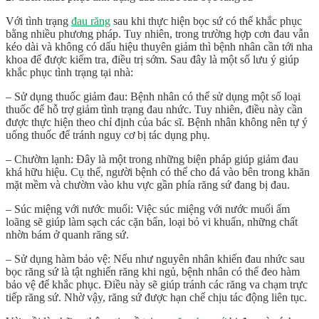
Với tình trạng
đau răng
sau khi thực hiện bọc sứ có thể khắc phục
bằng nhiều phương pháp. Tuy nhiên, trong trường hợp cơn đau vẫn
kéo dài và không có dấu hiệu thuyên giảm thì bệnh nhân cần tới nha
khoa để được kiểm tra, điều trị sớm. Sau đây là một số lưu ý giúp
khắc phục tình trạng tại nhà:
– Sử dụng thuốc giảm đau: Bệnh nhân có thể sử dụng một số loại
thuốc để hỗ trợ giảm tình trạng đau nhức. Tuy nhiên, điều này cần
được thực hiện theo chỉ định của bác sĩ. Bệnh nhân không nên tự ý
uống thuốc để tránh nguy cơ bị tác dụng phụ.
– Chườm lạnh: Đây là một trong những biện pháp giúp giảm đau
khá hữu hiệu. Cụ thể, người bệnh có thể cho đá vào bên trong khăn
mặt mềm và chườm vào khu vực gần phía răng sứ đang bị đau.
– Súc miệng với nước muối: Việc súc miệng với nước muối ấm
loãng sẽ giúp làm sạch các cặn bẩn, loại bỏ vi khuẩn, những chất
nhờn bám ở quanh răng sứ.
– Sử dụng hàm bảo vệ: Nếu như nguyên nhân khiến đau nhức sau
bọc răng sứ là tật nghiến răng khi ngủ, bệnh nhân có thể đeo hàm
bảo vệ để khắc phục. Điều này sẽ giúp tránh các răng va chạm trực
tiếp răng sứ. Nhờ vậy, răng sứ được hạn chế chịu tác động liên tục.