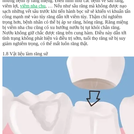
những bệnh lý răng miệng. Điển hình như các bệnh về sâu răng,
viêm lợi,
viêm nha chu
, … Nếu như sâu răng mà không được nạo
sạch những vết sâu trước khi tiến hành bọc sứ sẽ khiến vi khuẩn tấn
công mạnh mẽ vào tủy răng dẫn tới viêm tủy. Thậm chí nghiêm
trọng hơn, bệnh nhân có thể bị áp xe răng, hỏng răng. Răng miệng
bị viêm nha chu cũng có xu hướng nướu bị tụt khỏi chân răng.
Nướu không giữ chắc được răng trên cung hàm. Điều này dẫn tới
tình trạng không phát hiện và điều trị sớm, tuổi thọ răng sứ bị suy
giảm nghiêm trọng, có thể mất luôn răng thật.
1.8 Vật liệu làm răng sứ