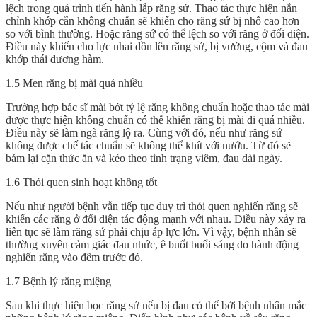
lệch trong quá trình tiến hành lắp răng sứ. Thao tác thực hiện nắn
chỉnh khớp cắn không chuẩn sẽ khiến cho răng sứ bị nhô cao hơn
so với bình thường. Hoặc răng sứ có thể lệch so với răng ở đối diện.
Điều này khiến cho lực nhai dồn lên răng sứ, bị vướng, cộm và đau
khớp thái dương hàm.
1.5 Men răng bị mài quá nhiều
Trường hợp bác sĩ mài bớt tỷ lệ răng không chuẩn hoặc thao tác mài
được thực hiện không chuẩn có thể khiến răng bị mài đi quá nhiều.
Điều này sẽ làm ngà răng lộ ra. Cùng với đó, nếu như răng sứ
không được chế tác chuẩn sẽ không thể khít với nướu. Từ đó sẽ
bám lại cặn thức ăn và kéo theo tình trạng viêm, đau dài ngày.
1.6 Thói quen sinh hoạt không tốt
Nếu như người bệnh vẫn tiếp tục duy trì thói quen nghiến răng sẽ
khiến các răng ở đối diện tác động mạnh với nhau. Điều này xảy ra
liên tục sẽ làm răng sứ phải chịu áp lực lớn. Vì vậy, bệnh nhân sẽ
thường xuyên cảm giác đau nhức, ê buốt buổi sáng do hành động
nghiến răng vào đêm trước đó.
1.7 Bệnh lý răng miệng
Sau khi thực hiện bọc răng sứ nếu bị đau có thể bởi bệnh nhân mắc