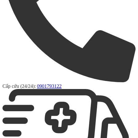
Cấp cứu (24/24):
0901793122