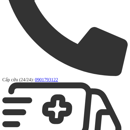
Cấp cứu (24/24):
0901793122