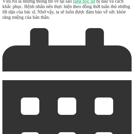
Vừa rồi là những thông tin về
tại sao
răng bọc sứ
bị đau
và cách
khắc phục. Bệnh nhân nên thực hiện theo đồng thời tuân thủ những
lời dặn của bác sĩ. Nhờ vậy, ta sẽ luôn được đảm bảo về sức khỏe
răng miệng của bản thân.