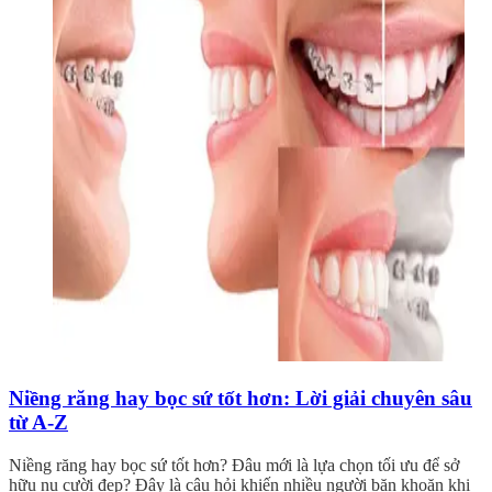
Niềng răng hay bọc sứ tốt hơn: Lời giải chuyên sâu
từ A-Z
Niềng răng hay bọc sứ tốt hơn? Đâu mới là lựa chọn tối ưu để sở
hữu nụ cười đẹp? Đây là câu hỏi khiến nhiều người băn khoăn khi