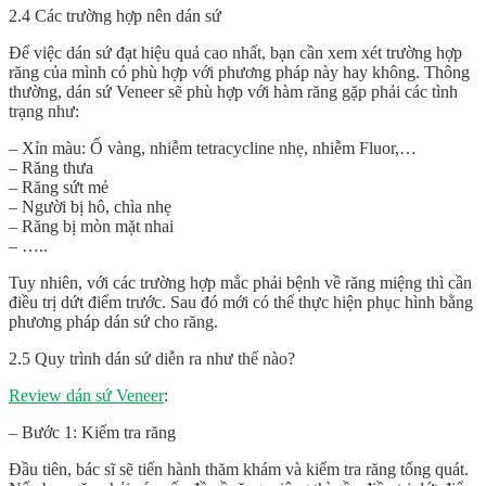
2.4 Các trường hợp nên dán sứ
Để việc dán sứ đạt hiệu quả cao nhất, bạn cần xem xét trường hợp
răng của mình có phù hợp với phương pháp này hay không. Thông
thường, dán sứ Veneer sẽ phù hợp với hàm răng gặp phải các tình
trạng như:
– Xỉn màu: Ố vàng, nhiễm tetracycline nhẹ, nhiễm Fluor,…
– Răng thưa
– Răng sứt mẻ
– Người bị hô, chìa nhẹ
– Răng bị mòn mặt nhai
– …..
Tuy nhiên, với các trường hợp mắc phải bệnh về răng miệng thì cần
điều trị dứt điểm trước. Sau đó mới có thể thực hiện phục hình bằng
phương pháp dán sứ cho răng.
2.5 Quy trình dán sứ diễn ra như thế nào?
Review dán sứ Veneer
:
– Bước 1: Kiểm tra răng
Đầu tiên, bác sĩ sẽ tiến hành thăm khám và kiểm tra răng tổng quát.