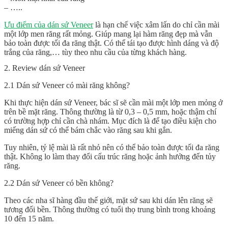
– …..
Ưu điểm của dán sứ Veneer
là hạn chế việc xâm lấn do chỉ cần mài
một lớp men răng rất mỏng. Giúp mang lại hàm răng đẹp mà vẫn
bảo toàn được tối đa răng thật. Có thể tái tạo được hình dáng và độ
trắng của răng,… tùy theo nhu cầu của từng khách hàng.
2. Review dán sứ Veneer
2.1 Dán sứ Veneer có mài răng không?
Khi thực hiện dán sứ Veneer, bác sĩ sẽ cần mài một lớp men mỏng ở
trên bề mặt răng. Thông thường là từ 0,3 – 0,5 mm, hoặc thậm chí
có trường hợp chỉ cần chà nhám. Mục đích là để tạo điều kiện cho
miếng dán sứ có thể bám chắc vào răng sau khi gắn.
Tuy nhiên, tỷ lệ mài là rất nhỏ nên có thể bảo toàn được tối đa răng
thật. Không lo làm thay đổi cấu trúc răng hoặc ảnh hưởng đến tủy
răng.
2.2 Dán sứ Veneer có bền không?
Theo các nha sĩ hàng đầu thế giới, mặt sứ sau khi dán lên răng sẽ
tương đối bền. Thông thường có tuổi thọ trung bình trong khoảng
10 đến 15 năm.