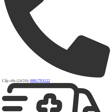
Cấp cứu (24/24):
0901793122