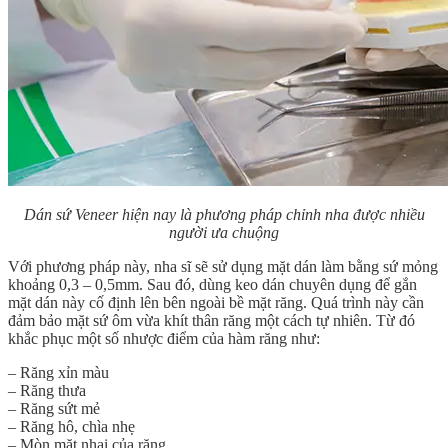
Dán sứ Veneer hiện nay là phương pháp chỉnh nha được nhiều
người ưa chuộng
Với phương pháp này, nha sĩ sẽ sử dụng mặt dán làm bằng sứ mỏng
khoảng 0,3 – 0,5mm. Sau đó, dùng keo dán chuyên dụng để gắn
mặt dán này cố định lên bên ngoài bề mặt răng. Quá trình này cần
đảm bảo mặt sứ ôm vừa khít thân răng một cách tự nhiên. Từ đó
khắc phục một số nhược điểm của hàm răng như:
– Răng xỉn màu
– Răng thưa
– Răng sứt mẻ
– Răng hô, chìa nhẹ
– Mòn mặt nhai của răng