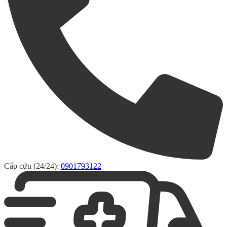
Cấp cứu (24/24):
0901793122