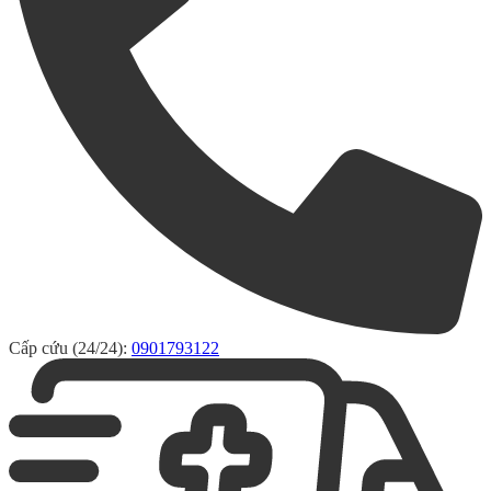
Cấp cứu (24/24):
0901793122