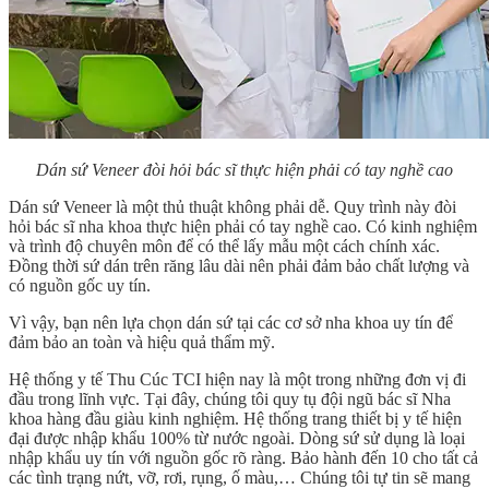
Dán sứ Veneer đòi hỏi bác sĩ thực hiện phải có tay nghề cao
Dán sứ Veneer là một thủ thuật không phải dễ. Quy trình này đòi
hỏi bác sĩ nha khoa thực hiện phải có tay nghề cao. Có kinh nghiệm
và trình độ chuyên môn để có thể lấy mẫu một cách chính xác.
Đồng thời sứ dán trên răng lâu dài nên phải đảm bảo chất lượng và
có nguồn gốc uy tín.
Vì vậy, bạn nên lựa chọn dán sứ tại các cơ sở nha khoa uy tín để
đảm bảo an toàn và hiệu quả thẩm mỹ.
Hệ thống y tế Thu Cúc TCI hiện nay là một trong những đơn vị đi
đầu trong lĩnh vực. Tại đây, chúng tôi quy tụ đội ngũ bác sĩ Nha
khoa hàng đầu giàu kinh nghiệm. Hệ thống trang thiết bị y tế hiện
đại được nhập khẩu 100% từ nước ngoài. Dòng sứ sử dụng là loại
nhập khẩu uy tín với nguồn gốc rõ ràng. Bảo hành đến 10 cho tất cả
các tình trạng nứt, vỡ, rơi, rụng, ố màu,… Chúng tôi tự tin sẽ mang