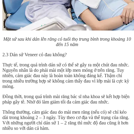
Mặt sứ sau khi dán lên răng có tuổi thọ trung bình trong khoảng 10
đến 15 năm
2.3 Dán sứ Veneer có đau không?
Thực tế, trong quá trình dán sứ có thể sẽ gây ra một chút đau nhức.
Nguyên nhân là do phải mài một lớp men mỏng ở trên răng. Tuy
nhiên, cảm giác đau này là hoàn toàn không đáng kể. Thậm chí
trong nhiều trường hợp sẽ không cảm thấy đau vì lớp mài là cực kỳ
mỏng.
Đồng thời, trong quá trình mài răng bác sĩ nha khoa sẽ kết hợp biện
pháp gây tê. Nhờ đó làm giảm tối đa cảm giác đau nhức.
Thông thường, cảm giác đau do mài men răng (nếu có) sẽ chỉ kéo
dài trong khoảng 2 – 3 ngày. Tùy theo cơ địa và thể trạng của răng.
Với những người chỉ dán sứ 1 – 2 răng thì mức độ đau cũng ít hơn
nhiều so với dán cả hàm.