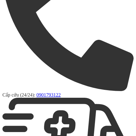
Cấp cứu (24/24):
0901793122