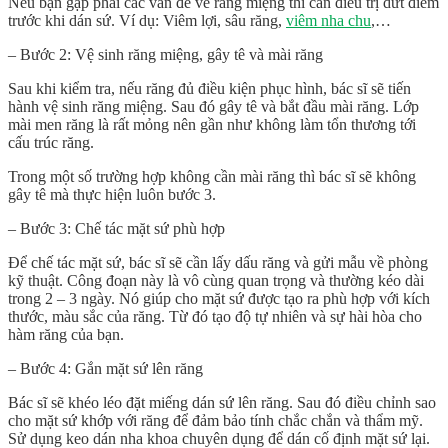
Nếu bạn gặp phải các vấn đề về răng miệng thì cần điều trị dứt điểm
trước khi dán sứ. Ví dụ: Viêm lợi, sâu răng,
viêm nha chu
,…
– Bước 2: Vệ sinh răng miệng, gây tê và mài răng
Sau khi kiểm tra, nếu răng đủ điều kiện phục hình, bác sĩ sẽ tiến
hành vệ sinh răng miệng. Sau đó gây tê và bắt đầu mài răng. Lớp
mài men răng là rất mỏng nên gần như không làm tổn thương tới
cấu trúc răng.
Trong một số trường hợp không cần mài răng thì bác sĩ sẽ không
gây tê mà thực hiện luôn bước 3.
– Bước 3: Chế tác mặt sứ phù hợp
Để chế tác mặt sứ, bác sĩ sẽ cần lấy dấu răng và gửi mẫu về phòng
kỹ thuật. Công đoạn này là vô cùng quan trọng và thường kéo dài
trong 2 – 3 ngày. Nó giúp cho mặt sứ được tạo ra phù hợp với kích
thước, màu sắc của răng. Từ đó tạo độ tự nhiên và sự hài hòa cho
hàm răng của bạn.
– Bước 4: Gắn mặt sứ lên răng
Bác sĩ sẽ khéo léo đặt miếng dán sứ lên răng. Sau đó điều chỉnh sao
cho mặt sứ khớp với răng để đảm bảo tính chắc chắn và thẩm mỹ.
Sử dụng keo dán nha khoa chuyên dụng để dán cố định mặt sứ lại.