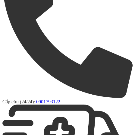
Cấp cứu (24/24):
0901793122