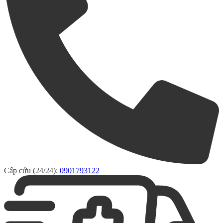
Cấp cứu (24/24):
0901793122