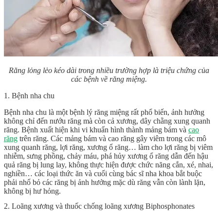
Răng lỏng lẻo kéo dài trong nhiều trường hợp là triệu chứng của
các bệnh về răng miệng.
1. Bệnh nha chu
Bệnh nha chu là một bệnh lý răng miệng rất phổ biến, ảnh hưởng
không chỉ đến nướu răng mà còn cả xương, dây chằng xung quanh
răng. Bệnh xuất hiện khi vi khuẩn hình thành mảng bám và
cao
răng
trên răng. Các mảng bám và cao răng gây viêm trong các mô
xung quanh răng, lợi răng, xương ổ răng… làm cho lợi răng bị viêm
nhiễm, sưng phồng, chảy máu, phá hủy xương ổ răng dẫn đến hậu
quả răng bị lung lay, không thực hiện được chức năng cắn, xé, nhai,
nghiền… các loại thức ăn và cuối cùng bác sĩ nha khoa bắt buộc
phải nhổ bỏ các răng bị ảnh hưởng mặc dù răng vẫn còn lành lặn,
không bị hư hỏng.
2. Loãng xương và thuốc chống loãng xương Biphosphonates