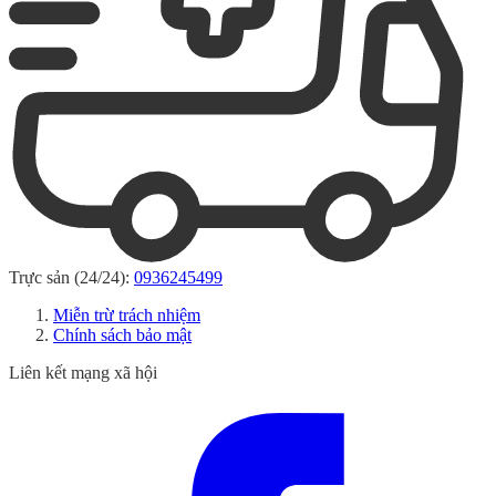
Trực sản (24/24):
0936245499
Miễn trừ trách nhiệm
Chính sách bảo mật
Liên kết mạng xã hội