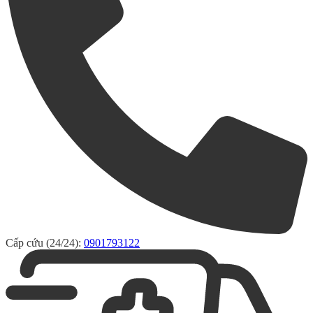
Cấp cứu (24/24):
0901793122