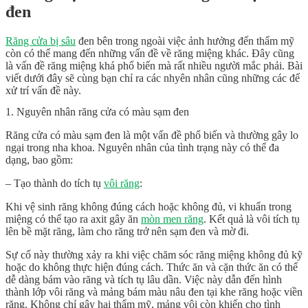
đen
Răng cửa bị sâu
đen bên trong ngoài việc ảnh hưởng đến thẩm mỹ
còn có thể mang đến những vấn đề về răng miệng khác. Đây cũng
là vấn đề răng miệng khá phổ biến mà rất nhiều người mắc phải. Bài
viết dưới đây sẽ cùng bạn chỉ ra các nhyên nhân cũng những các để
xử trí vấn đề này.
1. Nguyên nhân răng cửa có màu sạm đen
Răng cửa có màu sạm đen là một vấn đề phổ biến và thường gây lo
ngại trong nha khoa. Nguyên nhân của tình trạng này có thể đa
dạng, bao gồm:
– Tạo thành do tích tụ
vôi răng
:
Khi vệ sinh răng không đúng cách hoặc không đủ, vi khuẩn trong
miệng có thể tạo ra axit gây ăn
mòn men răng
. Kết quả là vôi tích tụ
lên bề mặt răng, làm cho răng trở nên sạm đen và mờ đi.
Sự cố này thường xảy ra khi việc chăm sóc răng miệng không đủ kỹ
hoặc do không thực hiện đúng cách. Thức ăn và cặn thức ăn có thể
dễ dàng bám vào răng và tích tụ lâu dần. Việc này dẫn đến hình
thành lớp vôi răng và mảng bám màu nâu đen tại khe răng hoặc viền
răng. Không chỉ gây hại thẩm mỹ, mảng vôi còn khiến cho tình