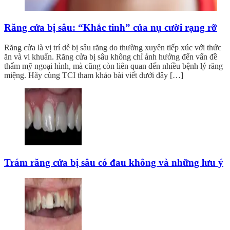
Răng cửa bị sâu: “Khắc tinh” của nụ cười rạng rỡ
Răng cửa là vị trí dễ bị sâu răng do thường xuyên tiếp xúc với thức
ăn và vi khuẩn. Răng cửa bị sâu không chỉ ảnh hưởng đến vấn đề
thẩm mỹ ngoại hình, mà cũng còn liên quan đến nhiều bệnh lý răng
miệng. Hãy cùng TCI tham khảo bài viết dưới đây […]
Trám răng cửa bị sâu có đau không và những lưu ý