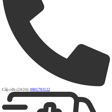
Cấp cứu (24/24):
0901793122