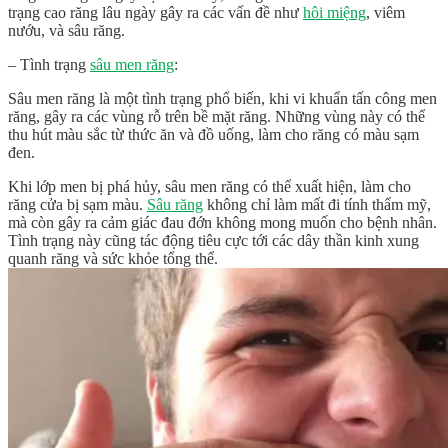
trạng cao răng lâu ngày gây ra các vấn đề như
hôi miệng
, viêm
nướu, và sâu răng.
– Tình trạng
sâu men răng
:
Sâu men răng là một tình trạng phổ biến, khi vi khuẩn tấn công men
răng, gây ra các vùng rỗ trên bề mặt răng. Những vùng này có thể
thu hút màu sắc từ thức ăn và đồ uống, làm cho răng có màu sạm
đen.
Khi lớp men bị phá hủy, sâu men răng có thể xuất hiện, làm cho
răng cửa bị sạm màu.
Sâu răng
không chỉ làm mất đi tính thẩm mỹ,
mà còn gây ra cảm giác đau đớn không mong muốn cho bệnh nhân.
Tình trạng này cũng tác động tiêu cực tới các dây thần kinh xung
quanh răng và sức khỏe tổng thể.