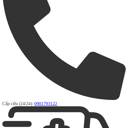
Cấp cứu (24/24):
0901793122