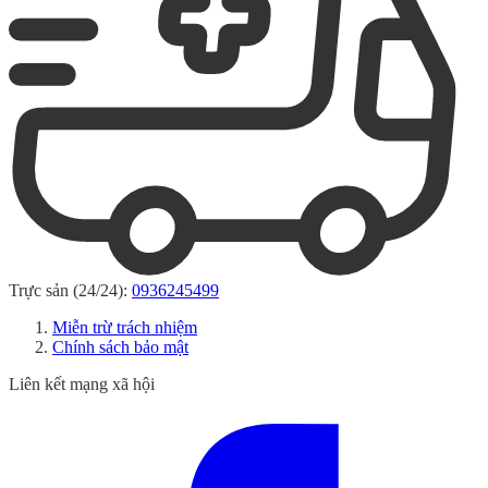
Trực sản (24/24):
0936245499
Miễn trừ trách nhiệm
Chính sách bảo mật
Liên kết mạng xã hội