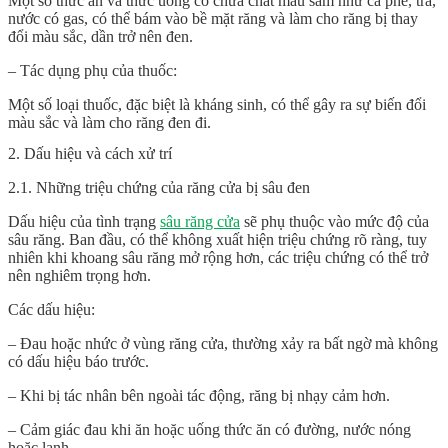
Một số thức ăn và thức uống có chứa chất màu sẫm như cà phê, trà,
nước có gas, có thể bám vào bề mặt răng và làm cho răng bị thay
đổi màu sắc, dần trở nên đen.
– Tác dụng phụ của thuốc:
Một số loại thuốc, đặc biệt là kháng sinh, có thể gây ra sự biến đổi
màu sắc và làm cho răng đen đi.
2. Dấu hiệu và cách xử trí
2.1. Những triệu chứng của răng cửa bị sâu đen
Dấu hiệu của tình trạng
sâu răng cửa
sẽ phụ thuộc vào mức độ của
sâu răng. Ban đầu, có thể không xuất hiện triệu chứng rõ ràng, tuy
nhiên khi khoang sâu răng mở rộng hơn, các triệu chứng có thể trở
nên nghiêm trọng hơn.
Các dấu hiệu:
– Đau hoặc nhức ở vùng răng cửa, thường xảy ra bất ngờ mà không
có dấu hiệu báo trước.
– Khi bị tác nhân bên ngoài tác động, răng bị nhạy cảm hơn.
– Cảm giác đau khi ăn hoặc uống thức ăn có đường, nước nóng
hoặc lạnh.