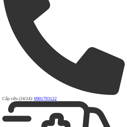
Cấp cứu (24/24):
0901793122