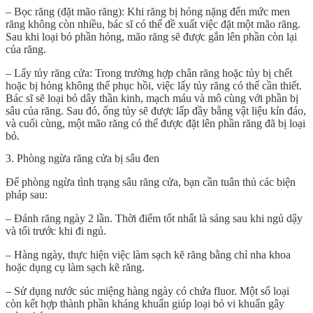
– Bọc răng (đặt mão răng): Khi răng bị hỏng nặng đến mức men
răng không còn nhiều, bác sĩ có thể đề xuất việc đặt một mão răng.
Sau khi loại bỏ phần hỏng, mão răng sẽ được gắn lên phần còn lại
của răng.
– Lấy tủy răng cửa: Trong trường hợp chân răng hoặc tủy bị chết
hoặc bị hỏng không thể phục hồi, việc lấy tủy răng có thể cần thiết.
Bác sĩ sẽ loại bỏ dây thần kinh, mạch máu và mô cùng với phần bị
sâu của răng. Sau đó, ống tủy sẽ được lấp đầy bằng vật liệu kín đáo,
và cuối cùng, một mão răng có thể được đặt lên phần răng đã bị loại
bỏ.
3. Phòng ngừa răng cửa bị sâu đen
Để phòng ngừa tình trạng sâu răng cửa, bạn cần tuân thủ các biện
pháp sau:
– Đánh răng ngày 2 lần. Thời điểm tốt nhất là sáng sau khi ngủ dậy
và tối trước khi đi ngủ.
– Hàng ngày, thực hiện việc làm sạch kẽ răng bằng chỉ nha khoa
hoặc dụng cụ làm sạch kẽ răng.
– Sử dụng nước súc miệng hàng ngày có chứa fluor. Một số loại
còn kết hợp thành phần kháng khuẩn giúp loại bỏ vi khuẩn gây