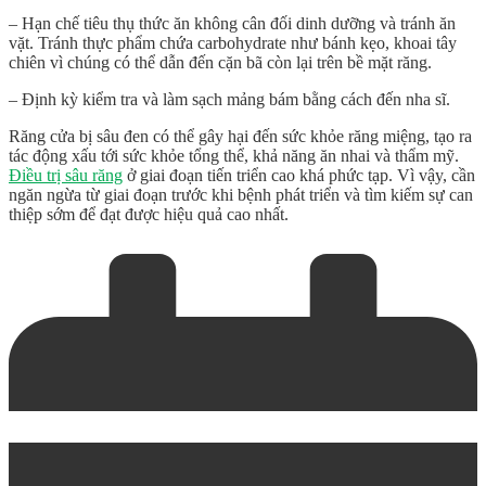
– Hạn chế tiêu thụ thức ăn không cân đối dinh dưỡng và tránh ăn
vặt. Tránh thực phẩm chứa carbohydrate như bánh kẹo, khoai tây
chiên vì chúng có thể dẫn đến cặn bã còn lại trên bề mặt răng.
– Định kỳ kiểm tra và làm sạch mảng bám bằng cách đến nha sĩ.
Răng cửa bị sâu đen
có thể gây hại đến sức khỏe răng miệng, tạo ra
tác động xấu tới sức khỏe tổng thể, khả năng ăn nhai và thẩm mỹ.
Điều trị sâu răng
ở giai đoạn tiến triển cao khá phức tạp. Vì vậy, cần
ngăn ngừa từ giai đoạn trước khi bệnh phát triển và tìm kiếm sự can
thiệp sớm để đạt được hiệu quả cao nhất.