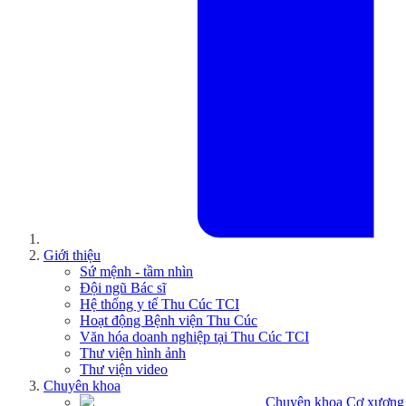
Giới thiệu
Sứ mệnh - tầm nhìn
Đội ngũ Bác sĩ
Hệ thống y tế Thu Cúc TCI
Hoạt động Bệnh viện Thu Cúc
Văn hóa doanh nghiệp tại Thu Cúc TCI
Thư viện hình ảnh
Thư viện video
Chuyên khoa
Chuyên khoa Cơ xương