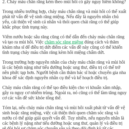
2. Chảy máu chân răng kèm theo mùi hôi có gây nguy hiểm không?
Trong nhiều trường hợp, chảy máu chân răng và mùi hôi có thể xuất
phát từ vấn đề vệ sinh răng miệng. Nếu đây là nguyên nhân chủ
yếu, cải thiện vệ sinh cá nhân và thói quen chải răng có thể giúp
khắc phục tình trạng này.
Viêm nướu hoặc sâu răng cũng có thể dẫn đến chảy máu chân răng
và tạo ra mùi hôi. Việc
chăm sóc răng miệng
đúng cách và thăm
khám nha sĩ để điều trị dứt điểm các vấn đề này cũng có thể khiến
tình trạng chảy máu chân răng kèm hôi miệng chấm dứt.
Trong trường hợp nguyên nhân của chảy máu chân răng và mùi hôi
là các bệnh nặng như tiểu đường hoặc ung thư, điều trị có thể trở
nên phức tạp hơn. Người bệnh cần thăm bác sĩ hoặc chuyên gia nha
khoa để xác định nguyên nhân cụ thể và kế hoạch điều trị.
Chảy máu chân răng có thể tạo điều kiện cho vi khuẩn xâm nhập,
gây ra nguy cơ nhiễm trùng. Ngoài ra, nó cũng có thể làm tăng nguy
cơ các vấn đề sức khỏe tổng thể.
Tóm lại, nếu chảy máu chân răng và mùi hôi xuất phát từ vấn đề vệ
sinh hoặc răng miệng, việc cải thiện thói quen chăm sóc răng và
nướu có thể giúp giải quyết vấn đề. Tuy nhiên, nếu nguyên nhân là
các bệnh lý nặng như tiểu đường hoặc ung thư, quản lý và điều trị
sẽ đòi hỏi sự chăm sóc chuyên sâu và theo dõi định kỳ từ các