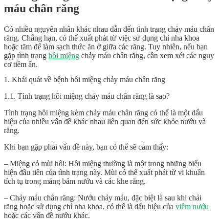
máu chân răng
Có nhiều nguyên nhân khác nhau dẫn đến tình trạng chảy máu chân
răng. Chẳng hạn, có thể xuất phát từ việc sử dụng chỉ nha khoa
hoặc tăm để làm sạch thức ăn ở giữa các răng. Tuy nhiên, nếu bạn
gặp tình trạng
hôi miệng
chảy máu chân răng, cần xem xét các nguy
cơ tiềm ẩn.
1. Khái quát về bệnh hôi miệng chảy máu chân răng
1.1. Tình trạng hôi miệng chảy máu chân răng là sao?
Tình trạng hôi miệng kèm chảy máu chân răng có thể là một dấu
hiệu của nhiều vấn đề khác nhau liên quan đến sức khỏe nướu và
răng.
Khi bạn gặp phải vấn đề này, bạn có thể sẽ cảm thấy:
– Miệng có mùi hôi: Hôi miệng thường là một trong những biểu
hiện đầu tiên của tình trạng này. Mùi có thể xuất phát từ vi khuẩn
tích tụ trong mảng bám nướu và các khe răng.
– Chảy máu chân răng: Nướu chảy máu, đặc biệt là sau khi chải
răng hoặc sử dụng chỉ nha khoa, có thể là dấu hiệu của
viêm nướu
hoặc các vấn đề nướu khác.