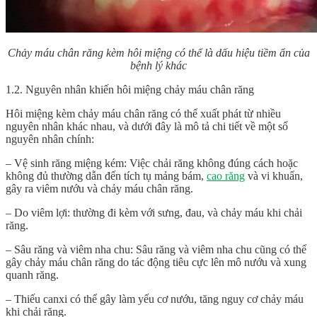
Chảy máu chân răng kèm hôi miệng có thể là dấu hiệu tiềm ẩn của
bệnh lý khác
1.2. Nguyên nhân khiến hôi miệng chảy máu chân răng
Hôi miệng kèm chảy máu chân răng có thể xuất phát từ nhiều
nguyên nhân khác nhau, và dưới đây là mô tả chi tiết về một số
nguyên nhân chính:
– Vệ sinh răng miệng kém: Việc chải răng không đúng cách hoặc
không đủ thường dẫn đến tích tụ mảng bám,
cao răng
và vi khuẩn,
gây ra viêm nướu và chảy máu chân răng.
– Do viêm lợi: thường đi kèm với sưng, đau, và chảy máu khi chải
răng.
– Sâu răng và viêm nha chu: Sâu răng và viêm nha chu cũng có thể
gây chảy máu chân răng do tác động tiêu cực lên mô nướu và xung
quanh răng.
– Thiếu canxi có thể gây làm yếu cơ nướu, tăng nguy cơ chảy máu
khi chải răng.