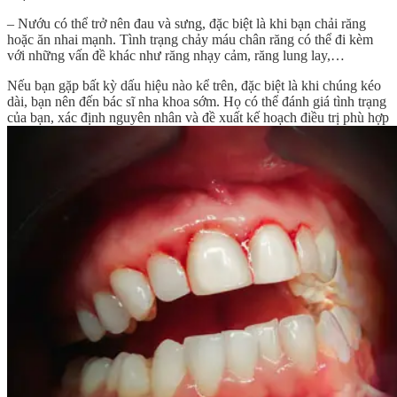
– Nướu có thể trở nên đau và sưng, đặc biệt là khi bạn chải răng
hoặc ăn nhai mạnh. Tình trạng chảy máu chân răng có thể đi kèm
với những vấn đề khác như răng nhạy cảm, răng lung lay,…
Nếu bạn gặp bất kỳ dấu hiệu nào kể trên, đặc biệt là khi chúng kéo
dài, bạn nên đến bác sĩ nha khoa sớm. Họ có thể đánh giá tình trạng
của bạn, xác định nguyên nhân và đề xuất kế hoạch điều trị phù hợp