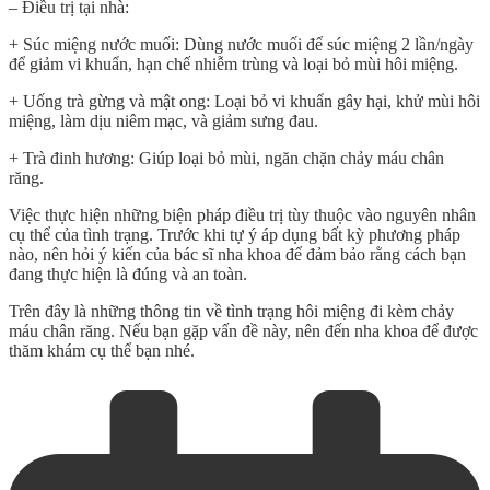
– Điều trị tại nhà:
+ Súc miệng nước muối: Dùng nước muối để súc miệng 2 lần/ngày
để giảm vi khuẩn, hạn chế nhiễm trùng và loại bỏ mùi hôi miệng.
+ Uống trà gừng và mật ong: Loại bỏ vi khuẩn gây hại, khử mùi hôi
miệng, làm dịu niêm mạc, và giảm sưng đau.
+ Trà đinh hương: Giúp loại bỏ mùi, ngăn chặn chảy máu chân
răng.
Việc thực hiện những biện pháp điều trị tùy thuộc vào nguyên nhân
cụ thể của tình trạng. Trước khi tự ý áp dụng bất kỳ phương pháp
nào, nên hỏi ý kiến của bác sĩ nha khoa để đảm bảo rằng cách bạn
đang thực hiện là đúng và an toàn.
Trên đây là những thông tin về tình trạng hôi miệng đi kèm chảy
máu chân răng. Nếu bạn gặp vấn đề này, nên đến nha khoa để được
thăm khám cụ thể bạn nhé.