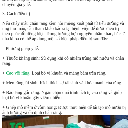
chuyên gia y tế.
3. Cách điều trị
Nếu chảy máu chân răng kèm hôi miệng xuất phát từ tiểu đường và
ung thư máu, cần tham khảo bác sĩ tại bệnh viện để được điều trị
theo phác đồ riêng biệt. Trong trường hợp nguyên nhân khác, bác sĩ
nha khoa có thể áp dụng một số biện pháp điều trị sau đây:
– Phương pháp y tế:
+ Thuốc kháng sinh: Sử dụng khi có nhiễm trùng mô nướu và chân
răng.
+
Cạo vôi răng
: Loại bỏ vi khuẩn và mảng bám trên răng.
+ Men răng tái sinh: Kích thích sự tái sinh và khỏe mạnh của răng.
+ Bào láng gốc răng: Ngăn chặn quá trình tích tụ cao răng và giúp
loại bỏ vi khuẩn gây viêm nhiễm.
+ Ghép mô mềm ở vòm họng: Được thực hiện để tái tạo mô nướu bị
ảnh hưởng và ổn định chân răng.