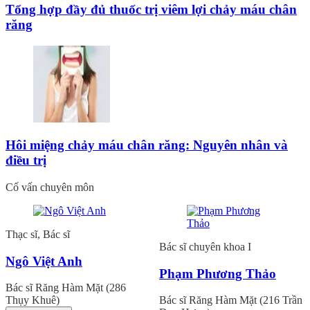
Tổng hợp đầy đủ thuốc trị viêm lợi chảy máu chân
răng
Hôi miệng chảy máu chân răng: Nguyên nhân và
điều trị
Cố vấn chuyên môn
Thạc sĩ, Bác sĩ
Bác sĩ chuyên khoa I
Ngô Việt Anh
Phạm Phương Thảo
Bác sĩ Răng Hàm Mặt (286
Thụy Khuê)
Bác sĩ Răng Hàm Mặt (216 Trần