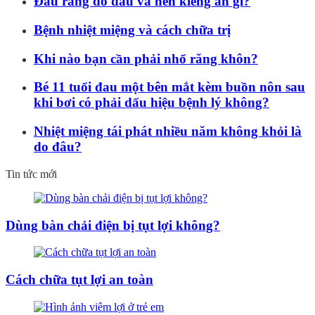
Đau răng do đâu và nên kiêng ăn gì?
Bệnh nhiệt miệng và cách chữa trị
Khi nào bạn cần phải nhổ răng khôn?
Bé 11 tuổi đau một bên mắt kèm buồn nôn sau
khi bơi có phải dấu hiệu bệnh lý không?
Nhiệt miệng tái phát nhiều năm không khỏi là
do đâu?
Tin tức mới
Dùng bàn chải điện bị tụt lợi không?
Cách chữa tụt lợi an toàn