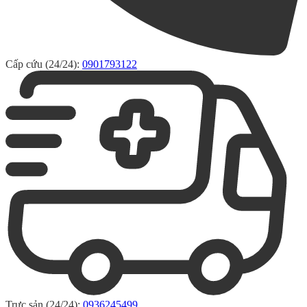
Cấp cứu (24/24):
0901793122
Trực sản (24/24):
0936245499