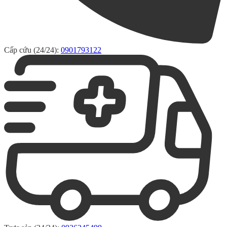
Cấp cứu (24/24):
0901793122