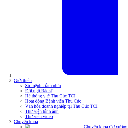
Giới thiệu
Sứ mệnh - tầm nhìn
Đội ngũ Bác sĩ
Hệ thống y tế Thu Cúc TCI
Hoạt động Bệnh viện Thu Cúc
Văn hóa doanh nghiệp tại Thu Cúc TCI
Thư viện hình ảnh
Thư viện video
Chuyên khoa
Chuyên khoa Cơ xương