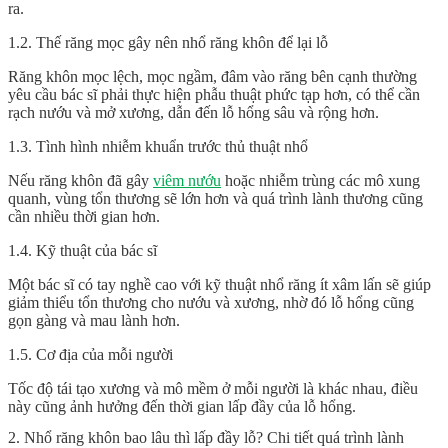
ra.
1.2. Thế răng mọc gây nên nhổ răng khôn để lại lỗ
Răng khôn mọc lệch, mọc ngầm, đâm vào răng bên cạnh thường
yêu cầu bác sĩ phải thực hiện phẫu thuật phức tạp hơn, có thể cần
rạch nướu và mở xương, dẫn đến lỗ hổng sâu và rộng hơn.
1.3. Tình hình nhiễm khuẩn trước thủ thuật nhổ
Nếu răng khôn đã gây
viêm nướu
hoặc nhiễm trùng các mô xung
quanh, vùng tổn thương sẽ lớn hơn và quá trình lành thương cũng
cần nhiều thời gian hơn.
1.4. Kỹ thuật của bác sĩ
Một bác sĩ có tay nghề cao với kỹ thuật nhổ răng ít xâm lấn sẽ giúp
giảm thiểu tổn thương cho nướu và xương, nhờ đó lỗ hổng cũng
gọn gàng và mau lành hơn.
1.5. Cơ địa của mỗi người
Tốc độ tái tạo xương và mô mềm ở mỗi người là khác nhau, điều
này cũng ảnh hưởng đến thời gian lấp đầy của lỗ hổng.
2. Nhổ răng khôn bao lâu thì lấp đầy lỗ? Chi tiết quá trình lành