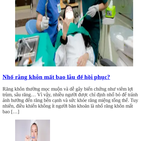
Nhổ răng khôn mất bao lâu để hồi phục?
Răng khôn thường mọc muộn và dễ gây biến chứng như viêm lợi
trùm, sâu răng… Vì vậy, nhiều người được chỉ định nhổ bỏ để tránh
ảnh hưởng đến răng bên cạnh và sức khỏe răng miệng tổng thể. Tuy
nhiên, điều khiến không ít người băn khoăn là nhổ răng khôn mất
bao […]