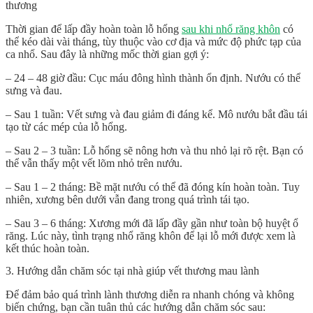
thương
Thời gian để lấp đầy hoàn toàn lỗ hổng
sau khi nhổ răng khôn
có
thể kéo dài vài tháng, tùy thuộc vào cơ địa và mức độ phức tạp của
ca nhổ. Sau đây là những mốc thời gian gợi ý:
– 24 – 48 giờ đầu: Cục máu đông hình thành ổn định. Nướu có thể
sưng và đau.
– Sau 1 tuần: Vết sưng và đau giảm đi đáng kể. Mô nướu bắt đầu tái
tạo từ các mép của lỗ hổng.
– Sau 2 – 3 tuần: Lỗ hổng sẽ nông hơn và thu nhỏ lại rõ rệt. Bạn có
thể vẫn thấy một vết lõm nhỏ trên nướu.
– Sau 1 – 2 tháng: Bề mặt nướu có thể đã đóng kín hoàn toàn. Tuy
nhiên, xương bên dưới vẫn đang trong quá trình tái tạo.
– Sau 3 – 6 tháng: Xương mới đã lấp đầy gần như toàn bộ huyệt ổ
răng. Lúc này, tình trạng
nhổ răng khôn để lại lỗ
mới được xem là
kết thúc hoàn toàn.
3. Hướng dẫn chăm sóc tại nhà giúp vết thương mau lành
Để đảm bảo quá trình lành thương diễn ra nhanh chóng và không
biến chứng, bạn cần tuân thủ các hướng dẫn chăm sóc sau: