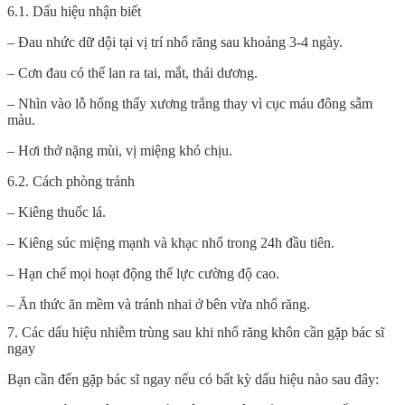
6.1. Dấu hiệu nhận biết
– Đau nhức dữ dội tại vị trí nhổ răng sau khoảng 3-4 ngày.
– Cơn đau có thể lan ra tai, mắt, thái dương.
– Nhìn vào lỗ hổng thấy xương trắng thay vì cục máu đông sẫm
màu.
– Hơi thở nặng mùi, vị miệng khó chịu.
6.2. Cách phòng tránh
– Kiêng thuốc lá.
– Kiêng súc miệng mạnh và khạc nhổ trong 24h đầu tiên.
– Hạn chế mọi hoạt động thể lực cường độ cao.
– Ăn thức ăn mềm và tránh nhai ở bên vừa nhổ răng.
7. Các dấu hiệu nhiễm trùng sau khi nhổ răng khôn cần gặp bác sĩ
ngay
Bạn cần đến gặp bác sĩ ngay nếu có bất kỳ dấu hiệu nào sau đây: