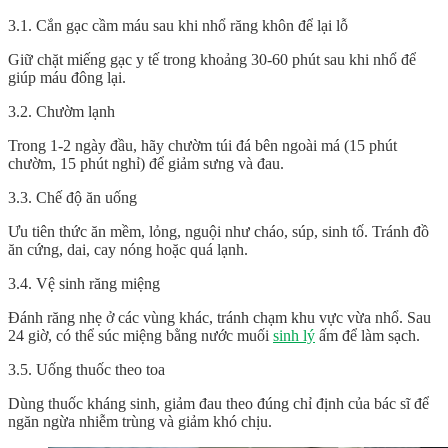
3.1. Cắn gạc cầm máu sau khi nhổ răng khôn để lại lỗ
Giữ chặt miếng gạc y tế trong khoảng 30-60 phút sau khi nhổ để
giúp máu đông lại.
3.2. Chườm lạnh
Trong 1-2 ngày đầu, hãy chườm túi đá bên ngoài má (15 phút
chườm, 15 phút nghỉ) để giảm sưng và đau.
3.3. Chế độ ăn uống
Ưu tiên thức ăn mềm, lỏng, nguội như cháo, súp, sinh tố. Tránh đồ
ăn cứng, dai, cay nóng hoặc quá lạnh.
3.4. Vệ sinh răng miệng
Đánh răng nhẹ ở các vùng khác, tránh chạm khu vực vừa nhổ. Sau
24 giờ, có thể súc miệng bằng nước muối
sinh lý
ấm để làm sạch.
3.5. Uống thuốc theo toa
Dùng thuốc kháng sinh, giảm đau theo đúng chỉ định của bác sĩ để
ngăn ngừa nhiễm trùng và giảm khó chịu.