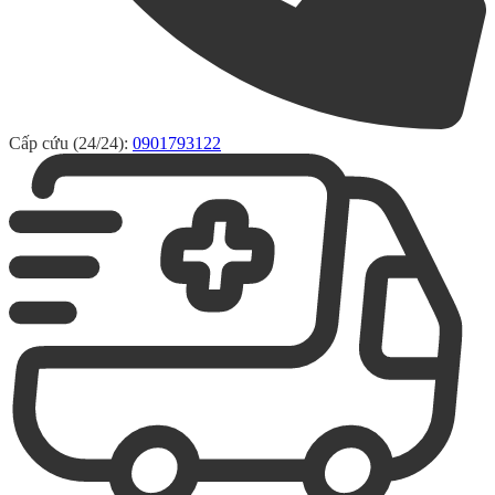
Cấp cứu (24/24):
0901793122