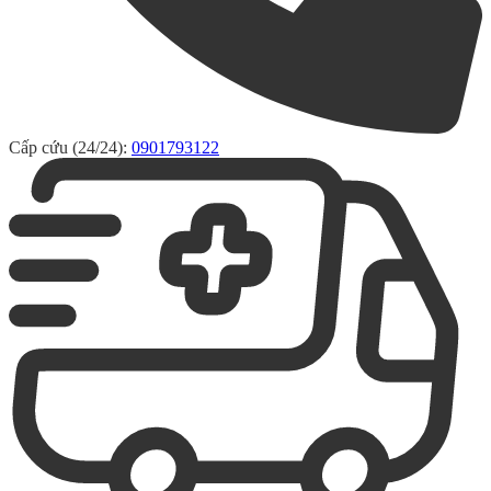
Cấp cứu (24/24):
0901793122