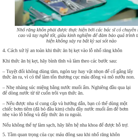
Nhổ răng khôn phải được thực hiện bởi các bác sĩ có chuyên
cao và tay nghề tốt, giàu kinh nghiệm để đảm bảo quá trình 
hiện không xảy ra bất kỳ sai sót nào
4. Cách xử lý an toàn khi thức ăn bị kẹt vào lỗ nhổ răng khôn
Khi thức ăn bị kẹt, hãy bình tĩnh và làm theo các bước sau:
– Tuyệt đối không dùng tăm, ngón tay hay vật nhọn để cố gắng lấy
thức ăn ra, vì có thể làm tổn thương cục máu đông và mô nướu non.
– Nhẹ nhàng súc miệng bằng nước muối ấm. Nghiêng đầu qua lại
để dòng nước từ từ cuốn trôi vụn thức ăn.
– Nếu được nha sĩ cung cấp và hướng dẫn, bạn có thể dùng một
chiếc bơm tiêm (đã bỏ đầu kim) chứa đầy nước muối ấm để bơm
nhẹ vào lỗ hổng và đẩy thức ăn ra ngoài.
Nếu không thể tự làm sạch, hãy liên hệ nha khoa để được hỗ trợ.
5. Tầm quan trọng của cục máu đông sau khi nhổ răng khôn