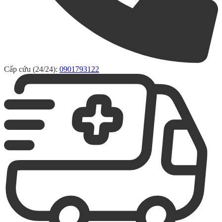
Cấp cứu (24/24):
0901793122