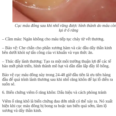
Cục máu đông sau khi nhổ răng được hình thành do máu còn
lại ở ổ răng
– Cầm máu: Ngăn không cho máu tiếp tục chảy từ vết thương.
– Bảo vệ: Che chắn cho phần xương hàm và các đầu dây thần kinh
bên dưới khỏi sự tấn công của vi khuẩn và vụn thức ăn.
– Thúc đẩy lành thương: Tạo ra một môi trường thuận lợi để các tế
bào mới phát triển, hình thành mô hạt và dần dần lấp đầy lỗ hổng.
Bảo vệ cục máu đông này trong 24-48 giờ đầu tiên là ưu tiên hàng
đầu để quá trình lành thương sau khi
nhổ răng khôn để lại lỗ
diễn ra
suôn sẻ.
6. Biến chứng viêm ổ răng khôn: Dấu hiệu và cách phòng tránh
Viêm ổ răng khô là biến chứng đau đớn nhất có thể xảy ra. Nó xuất
hiện khi cục máu đông bị bong ra hoặc tan biến quá sớm, làm lộ
xương và dây thần kinh.