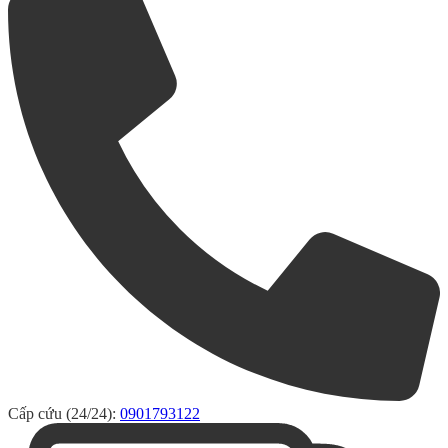
Cấp cứu (24/24):
0901793122