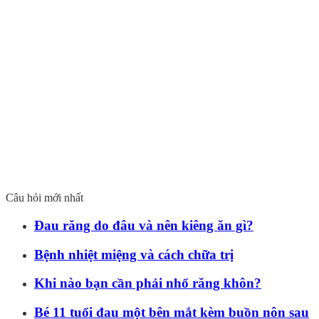
Bác
Ph
Bá
Từ
Đặ
Câu hỏi mới nhất
Đau răng do đâu và nên kiêng ăn gì?
Bệnh nhiệt miệng và cách chữa trị
Khi nào bạn cần phải nhổ răng khôn?
Bé 11 tuổi đau một bên mắt kèm buồn nôn sau