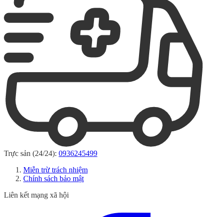
Trực sản (24/24):
0936245499
Miễn trừ trách nhiệm
Chính sách bảo mật
Liên kết mạng xã hội