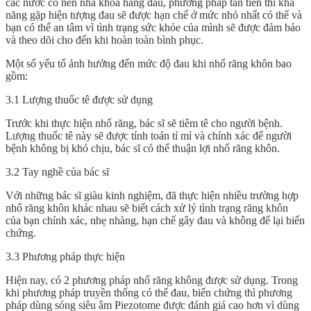
các nước có nền nha khoa hàng đầu, phương pháp tân tiến thì khả
năng gặp hiện tượng đau sẽ được hạn chế ở mức nhỏ nhất có thể và
bạn có thể an tâm vì tình trạng sức khỏe của mình sẽ được đảm bảo
và theo dõi cho đến khi hoàn toàn bình phục.
Một số yếu tố ảnh hưởng đến mức độ đau khi nhổ răng khôn bao
gồm:
3.1 Lượng thuốc tê được sử dụng
Trước khi thực hiện nhổ răng, bác sĩ sẽ tiêm tê cho người bệnh.
Lượng thuốc tê này sẽ được tính toán tỉ mỉ và chính xác để người
bệnh không bị khó chịu, bác sĩ có thể thuận lợi nhổ răng khôn.
3.2 Tay nghề của bác sĩ
Với những bác sĩ giàu kinh nghiệm, đã thực hiện nhiều trường hợp
nhổ răng khôn khác nhau sẽ biết cách xử lý tình trạng răng khôn
của bạn chính xác, nhẹ nhàng, hạn chế gây đau và không để lại biến
chứng.
3.3 Phương pháp thực hiện
Hiện nay, có 2 phương pháp nhổ răng không được sử dụng. Trong
khi phương pháp truyền thống có thể đau, biến chứng thì phương
pháp dùng sóng siêu âm Piezotome được đánh giá cao hơn vì dùng