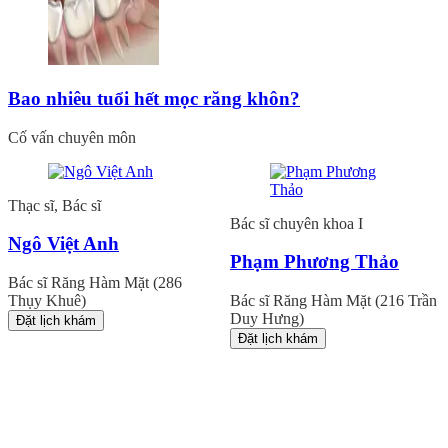
Bao nhiêu tuổi hết mọc răng khôn?
Cố vấn chuyên môn
ạc sĩ, Bác sĩ
Bác sĩ chuyên khoa I
gô Việt Anh
Phạm Phương Thảo
c sĩ Răng Hàm Mặt (286
ụy Khuê)
Bác sĩ Răng Hàm Mặt (216 Trần
Duy Hưng)
ặt lịch khám
Đặt lịch khám