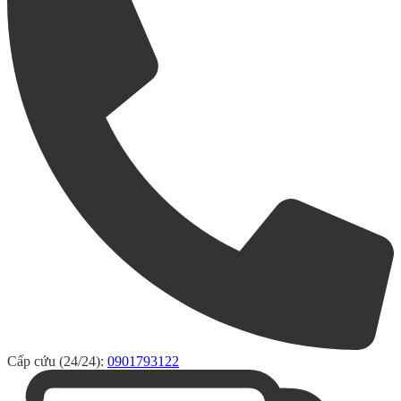
Cấp cứu (24/24):
0901793122