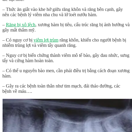
– Thức ăn giắt vào khe hở giữa răng khôn và răng bên cạnh, gây
nên các bệnh lý viêm nha chu và lở loét nướu hàm.
–
Răng bị xô lệch
, xương hàm bị tiêu, cấu trúc răng bị ảnh hưởng và
gây mất thẩm mỹ.
– Có nguy cơ bị
viêm lợi trùm
răng khôn, khiến cho người bệnh bị
nhiễm trùng lợi và viêm tấy quanh răng.
– Nguy cơ bị biến chứng thành viêm mô tế bào, gây đau nhức, sưng
tấy và cứng hàm hoàn toàn.
– Có thể u nguyên bào men, cần phải điều trị bằng cách đoạn xương
hàm.
– Gây ra các bệnh toàn thân như tim mạch, đái tháo đường, các
bệnh về máu….