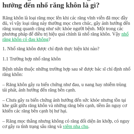
hưởng đến nhổ răng khôn là gì?
Răng khôn là loại răng mọc lên khi các răng vĩnh viễn đã mọc đầy
đủ, vì vậy loại răng này thường mọc chen chúc, gây ảnh hưởng đến
răng xung quanh cũng như sức khỏe người bệnh. Một trong các
phương pháp để điều trị hiệu quả chính là nhổ răng khôn. Vậy
nhổ
răng khôn có đau không
?
1. Nhổ răng khôn được chỉ định thực hiện khi nào?
1.1 Trường hợp nhổ răng khôn
Bệnh nhân thuộc những trường hợp sau sẽ được bác sĩ chỉ định nhổ
răng khôn:
– Răng khôn gây ra biến chứng như đau, u nang hay nhiễm trùng
tái phát, ảnh hưởng đến răng bên cạnh.
– Chưa gây ra biến chứng ảnh hưởng đến sức khỏe nhưng tồn tại
khe giắt giữa răng khôn và những răng bên cạnh, tiềm ẩn nguy cơ
khiến các răng bên cạnh bị hư hại.
– Răng mọc thẳng nhưng không có răng đối diện ăn khớp, có nguy
cơ gây ra tình trạng sâu răng và
viêm nha chu
.