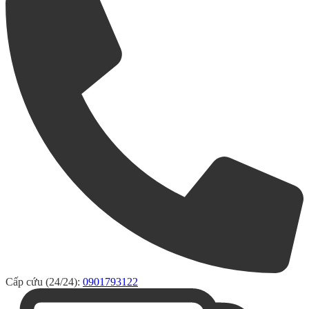
Cấp cứu (24/24):
0901793122