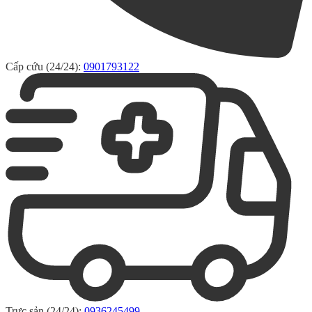
Cấp cứu (24/24):
0901793122
Trực sản (24/24):
0936245499