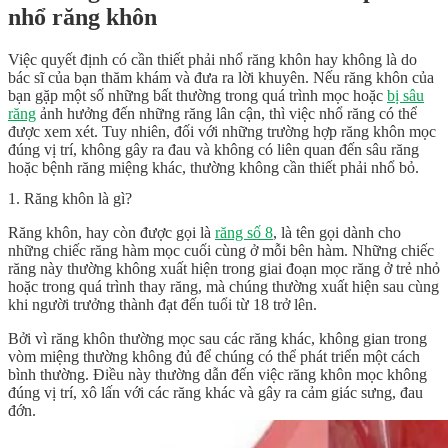
nhổ răng khôn
Việc quyết định có cần thiết phải nhổ răng khôn hay không là do
bác sĩ của bạn thăm khám và đưa ra lời khuyên. Nếu răng khôn của
bạn gặp một số những bất thường trong quá trình mọc hoặc
bị sâu
răng
ảnh hưởng đến những răng lân cận, thì việc nhổ răng có thể
được xem xét. Tuy nhiên, đối với những trường hợp răng khôn mọc
đúng vị trí, không gây ra đau và không có liên quan đến sâu răng
hoặc bệnh răng miệng khác, thường không cần thiết phải nhổ bỏ.
1. Răng khôn là gì?
Răng khôn, hay còn được gọi là
răng số 8
, là tên gọi dành cho
những chiếc răng hàm mọc cuối cùng ở mỗi bên hàm. Những chiếc
răng này thường không xuất hiện trong giai đoạn mọc răng ở trẻ nhỏ
hoặc trong quá trình thay răng, mà chúng thường xuất hiện sau cùng
khi người trưởng thành đạt đến tuổi từ 18 trở lên.
Bởi vì răng khôn thường mọc sau các răng khác, không gian trong
vòm miệng thường không đủ để chúng có thể phát triển một cách
bình thường. Điều này thường dẫn đến việc răng khôn mọc không
đúng vị trí, xô lấn với các răng khác và gây ra cảm giác sưng, đau
đớn.