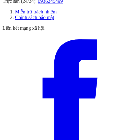
Trực sản (24/24):
0936245499
Miễn trừ trách nhiệm
Chính sách bảo mật
Liên kết mạng xã hội