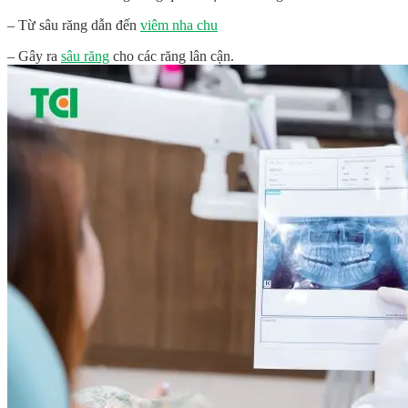
– Từ sâu răng dẫn đến
viêm nha chu
– Gây ra
sâu răng
cho các răng lân cận.