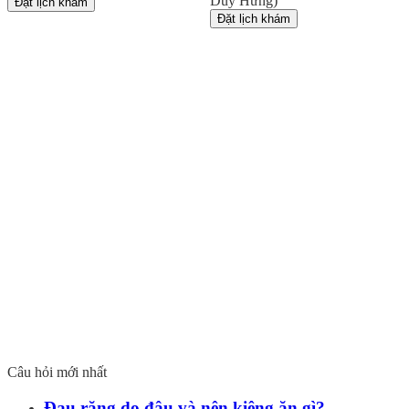
Duy Hưng)
Đặt lịch khám
Đặt lịch khám
Câu hỏi mới nhất
Đau răng do đâu và nên kiêng ăn gì?