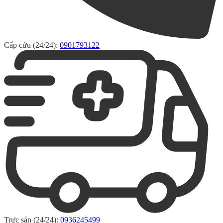
Cấp cứu (24/24):
0901793122
Trực sản (24/24):
0936245499