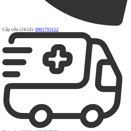
Cấp cứu (24/24):
0901793122