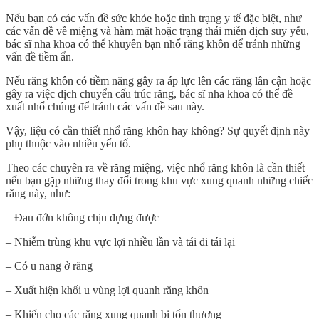
Nếu bạn có các vấn đề sức khỏe hoặc tình trạng y tế đặc biệt, như
các vấn đề về miệng và hàm mặt hoặc trạng thái miễn dịch suy yếu,
bác sĩ nha khoa có thể khuyên bạn nhổ răng khôn để tránh những
vấn đề tiềm ẩn.
Nếu răng khôn có tiềm năng gây ra áp lực lên các răng lân cận hoặc
gây ra việc dịch chuyển cấu trúc răng, bác sĩ nha khoa có thể đề
xuất nhổ chúng để tránh các vấn đề sau này.
Vậy, liệu có cần thiết nhổ răng khôn hay không? Sự quyết định này
phụ thuộc vào nhiều yếu tố.
Theo các chuyên ra về răng miệng, việc nhổ răng khôn là cần thiết
nếu bạn gặp những thay đổi trong khu vực xung quanh những chiếc
răng này, như:
– Đau đớn không chịu đựng được
– Nhiễm trùng khu vực lợi nhiều lần và tái đi tái lại
– Có u nang ở răng
– Xuất hiện khối u vùng lợi quanh răng khôn
– Khiến cho các răng xung quanh bị tổn thương