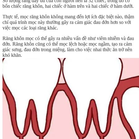
Số lượng răng đầy đủ của con người nên là 32 chiếc, trong đó có
bốn chiếc răng khôn, hai chiếc ở hàm trên và hai chiếc ở hàm dưới.
Thực tế, mọc răng khôn không mang đến lợi ích đặc biệt nào, thậm
chí quá trình mọc này thường gây ra cảm giác đau đớn hơn so với
việc mọc các loại răng khác.
Răng khôn mọc có thể gây ra nhiều vấn đề như viêm nhiễm và đau
đớn. Răng khôn cũng có thể mọc lệch hoặc mọc ngầm, tạo ra cảm
giác sưng, đau đớn trong miệng, làm cho việc nhai thức ăn trở nên
khó khăn.