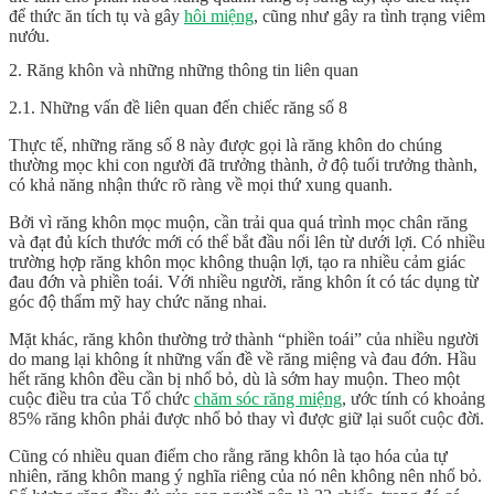
để thức ăn tích tụ và gây
hôi miệng
, cũng như gây ra tình trạng viêm
nướu.
2. Răng khôn và những những thông tin liên quan
2.1. Những vấn đề liên quan đến chiếc răng số 8
Thực tế, những răng số 8 này được gọi là răng khôn do chúng
thường mọc khi con người đã trưởng thành, ở độ tuổi trưởng thành,
có khả năng nhận thức rõ ràng về mọi thứ xung quanh.
Bởi vì răng khôn mọc muộn, cần trải qua quá trình mọc chân răng
và đạt đủ kích thước mới có thể bắt đầu nổi lên từ dưới lợi. Có nhiều
trường hợp răng khôn mọc không thuận lợi, tạo ra nhiều cảm giác
đau đớn và phiền toái. Với nhiều người, răng khôn ít có tác dụng từ
góc độ thẩm mỹ hay chức năng nhai.
Mặt khác, răng khôn thường trở thành “phiền toái” của nhiều người
do mang lại không ít những vấn đề về răng miệng và đau đớn. Hầu
hết răng khôn đều cần bị nhổ bỏ, dù là sớm hay muộn. Theo một
cuộc điều tra của Tổ chức
chăm sóc răng miệng
, ước tính có khoảng
85% răng khôn phải được nhổ bỏ thay vì được giữ lại suốt cuộc đời.
Cũng có nhiều quan điểm cho rằng răng khôn là tạo hóa của tự
nhiên, răng khôn mang ý nghĩa riêng của nó nên không nên nhổ bỏ.