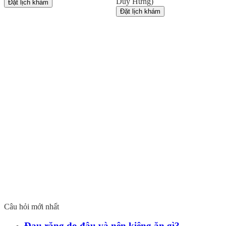
Duy Hưng)
Đặt lịch khám
Đặt lịch khám
Câu hỏi mới nhất
Đau răng do đâu và nên kiêng ăn gì?