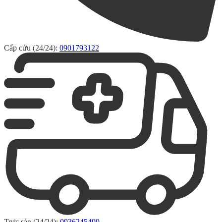
Cấp cứu (24/24):
0901793122
Trực sản (24/24):
0936245499