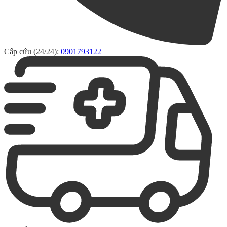
Cấp cứu (24/24):
0901793122