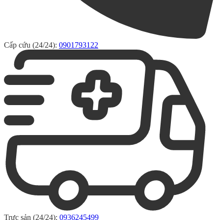
Cấp cứu (24/24):
0901793122
Trực sản (24/24):
0936245499