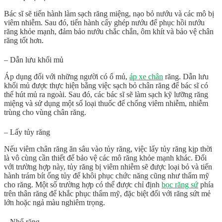
Bác sĩ sẽ tiến hành làm sạch răng miệng, nạo bỏ nướu và các mô bị
viêm nhiễm. Sau đó, tiến hành cấy ghép nướu để phục hồi nướu
răng khỏe mạnh, đảm bảo nướu chắc chắn, ôm khít và bảo vệ chân
răng tốt hơn.
– Dẫn lưu khối mủ
Áp dụng đối với những người có ổ mủ,
áp xe chân
răng. Dẫn lưu
khối mủ được thực hiện bằng việc sạch bỏ chân răng để bác sĩ có
thể hút mủ ra ngoài. Sau đó, các bác sĩ sẽ làm sạch kỹ lưỡng răng
miệng và sử dụng một số loại thuốc để chống viêm nhiễm, nhiễm
trùng cho vùng chân răng.
– Lấy tủy răng
Nếu viêm chân răng ăn sâu vào tủy răng, việc lấy tủy răng kịp thời
là vô cùng cần thiết để bảo vệ các mô răng khỏe mạnh khác. Đối
với trường hợp này, tủy răng bị viêm nhiễm sẽ được loại bỏ và tiến
hành trám bít ống tủy để khôi phục chức năng cũng như thẩm mỹ
cho răng. Một số trường hợp có thể được chỉ định
bọc răng sứ
phía
trên thân răng để khắc phục thẩm mỹ, đặc biệt đối với răng sứt mẻ
lớn hoặc ngả màu nghiêm trọng.
– Nhổ răng