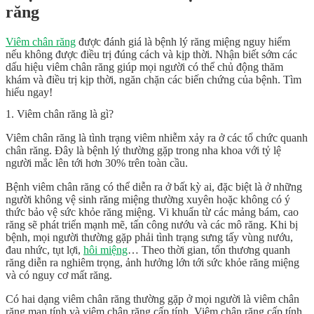
răng
Viêm chân răng
được đánh giá là bệnh lý răng miệng nguy hiểm
nếu không được điều trị đúng cách và kịp thời. Nhận biết sớm các
dấu hiệu viêm chân răng
giúp mọi người có thể chủ động thăm
khám và điều trị kịp thời, ngăn chặn các biến chứng của bệnh. Tìm
hiểu ngay!
1. Viêm chân răng là gì?
Viêm chân răng là tình trạng viêm nhiễm xảy ra ở các tổ chức quanh
chân răng. Đây là bệnh lý thường gặp trong nha khoa với tỷ lệ
người mắc lên tới hơn 30% trên toàn cầu.
Bệnh viêm chân răng có thể diễn ra ở bất kỳ ai, đặc biệt là ở những
người không vệ sinh răng miệng thường xuyên hoặc không có ý
thức bảo vệ sức khỏe răng miệng. Vi khuẩn từ các mảng bám, cao
răng sẽ phát triển mạnh mẽ, tấn công nướu và các mô răng. Khi bị
bệnh, mọi người thường gặp phải tình trạng sưng tấy vùng nướu,
đau nhức, tụt lợi,
hôi miệng
… Theo thời gian, tổn thương quanh
răng diễn ra nghiêm trọng, ảnh hưởng lớn tới sức khỏe răng miệng
và có nguy cơ mất răng.
Có hai dạng viêm chân răng thường gặp ở mọi người là viêm chân
răng mạn tính và viêm chân răng cấp tính. Viêm chân răng cấp tính