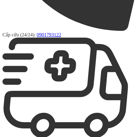
Cấp cứu (24/24):
0901793122