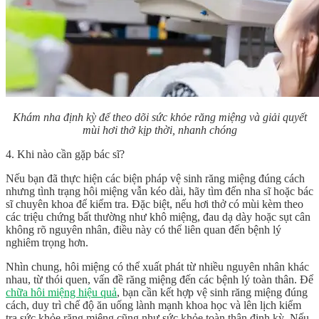
Khám nha định kỳ để theo dõi sức khỏe răng miệng và giải quyết
mùi hơi thở kịp thời, nhanh chóng
4. Khi nào cần gặp bác sĩ?
Nếu bạn đã thực hiện các biện pháp vệ sinh răng miệng đúng cách
nhưng tình trạng hôi miệng vẫn kéo dài, hãy tìm đến nha sĩ hoặc bác
sĩ chuyên khoa để kiểm tra. Đặc biệt, nếu hơi thở có mùi kèm theo
các triệu chứng bất thường như khô miệng, đau dạ dày hoặc sụt cân
không rõ nguyên nhân, điều này có thể liên quan đến bệnh lý
nghiêm trọng hơn.
Nhìn chung, hôi miệng có thể xuất phát từ nhiều nguyên nhân khác
nhau, từ thói quen, vấn đề răng miệng đến các bệnh lý toàn thân. Để
chữa hôi miệng hiệu quả
, bạn cần kết hợp vệ sinh răng miệng đúng
cách, duy trì chế độ ăn uống lành mạnh khoa học và lên lịch kiểm
tra sức khỏe răng miệng cũng như sức khỏe toàn thân định kỳ. Nếu