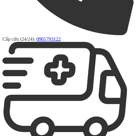
Cấp cứu (24/24):
0901793122