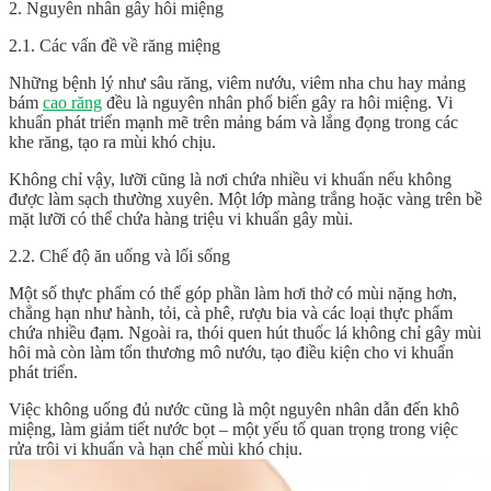
2. Nguyên nhân gây hôi miệng
2.1. Các vấn đề về răng miệng
Những bệnh lý như sâu răng, viêm nướu, viêm nha chu hay mảng
bám
cao răng
đều là nguyên nhân phổ biến gây ra hôi miệng. Vi
khuẩn phát triển mạnh mẽ trên mảng bám và lắng đọng trong các
khe răng, tạo ra mùi khó chịu.
Không chỉ vậy, lưỡi cũng là nơi chứa nhiều vi khuẩn nếu không
được làm sạch thường xuyên. Một lớp màng trắng hoặc vàng trên bề
mặt lưỡi có thể chứa hàng triệu vi khuẩn gây mùi.
2.2. Chế độ ăn uống và lối sống
Một số thực phẩm có thể góp phần làm hơi thở có mùi nặng hơn,
chẳng hạn như hành, tỏi, cà phê, rượu bia và các loại thực phẩm
chứa nhiều đạm. Ngoài ra, thói quen hút thuốc lá không chỉ gây mùi
hôi mà còn làm tổn thương mô nướu, tạo điều kiện cho vi khuẩn
phát triển.
Việc không uống đủ nước cũng là một nguyên nhân dẫn đến khô
miệng, làm giảm tiết nước bọt – một yếu tố quan trọng trong việc
rửa trôi vi khuẩn và hạn chế mùi khó chịu.