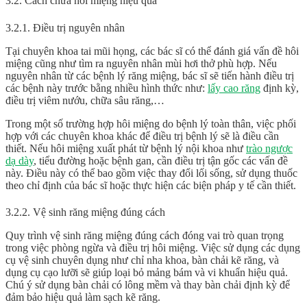
3.2. Cách chữa hôi miệng hiệu quả
3.2.1. Điều trị nguyên nhân
Tại chuyên khoa tai mũi họng, các bác sĩ có thể đánh giá vấn đề hôi
miệng cũng như tìm ra nguyên nhân mùi hơi thở phù hợp. Nếu
nguyên nhân từ các bệnh lý răng miệng, bác sĩ sẽ tiến hành điều trị
các bệnh này trước bằng nhiều hình thức như:
lấy cao răng
định kỳ,
điều trị viêm nướu, chữa sâu răng,…
Trong một số trường hợp hôi miệng do bệnh lý toàn thân, việc phối
hợp với các chuyên khoa khác để điều trị bệnh lý sẽ là điều cần
thiết. Nếu hôi miệng xuất phát từ bệnh lý nội khoa như
trào ngược
dạ dày
, tiểu đường hoặc bệnh gan, cần điều trị tận gốc các vấn đề
này. Điều này có thể bao gồm việc thay đổi lối sống, sử dụng thuốc
theo chỉ định của bác sĩ hoặc thực hiện các biện pháp y tế cần thiết.
3.2.2. Vệ sinh răng miệng đúng cách
Quy trình vệ sinh răng miệng đúng cách đóng vai trò quan trọng
trong việc phòng ngừa và điều trị hôi miệng. Việc sử dụng các dụng
cụ vệ sinh chuyên dụng như chỉ nha khoa, bàn chải kẽ răng, và
dụng cụ cạo lưỡi sẽ giúp loại bỏ mảng bám và vi khuẩn hiệu quả.
Chú ý sử dụng bàn chải có lông mềm và thay bàn chải định kỳ để
đảm bảo hiệu quả làm sạch kẽ răng.