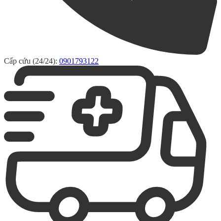
Cấp cứu (24/24):
0901793122