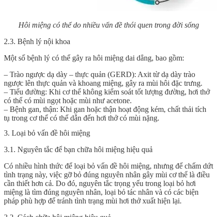
Hôi miệng có thể do nhiều vấn đề thói quen trong đời sống
2.3. Bệnh lý nội khoa
Một số bệnh lý có thể gây ra hôi miệng dai dẳng, bao gồm:
– Trào ngược dạ dày – thực quản (GERD): Axit từ dạ dày trào
ngược lên thực quản và khoang miệng, gây ra mùi hôi đặc trưng.
– Tiểu đường: Khi cơ thể không kiểm soát tốt lượng đường, hơi thở
có thể có mùi ngọt hoặc mùi như acetone.
– Bệnh gan, thận: Khi gan hoặc thận hoạt động kém, chất thải tích
tụ trong cơ thể có thể dẫn đến hơi thở có mùi nặng.
3. Loại bỏ vấn đề hôi miệng
3.1. Nguyên tắc để bạn chữa hôi miệng hiệu quả
Có nhiều hình thức để loại bỏ vấn đề hôi miệng, nhưng để chấm dứt
tình trạng này, việc gỡ bỏ đúng nguyên nhân gây mùi cơ thể là điều
cần thiết hơn cả. Do đó, nguyên tắc trọng yếu trong loại bỏ hơi
miệng là tìm đúng nguyên nhân, loại bỏ tác nhân và có các biện
pháp phù hợp để tránh tình trạng mùi hơi thở xuất hiện lại.