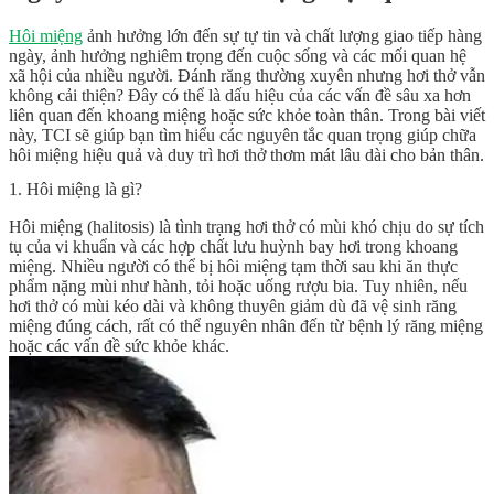
Hôi miệng
ảnh hưởng lớn đến sự tự tin và chất lượng giao tiếp hàng
ngày, ảnh hưởng nghiêm trọng đến cuộc sống và các mối quan hệ
xã hội của nhiều người. Đánh răng thường xuyên nhưng hơi thở vẫn
không cải thiện? Đây có thể là dấu hiệu của các vấn đề sâu xa hơn
liên quan đến khoang miệng hoặc sức khỏe toàn thân. Trong bài viết
này, TCI sẽ giúp bạn tìm hiểu các nguyên tắc quan trọng giúp chữa
hôi miệng hiệu quả và duy trì hơi thở thơm mát lâu dài cho bản thân.
1. Hôi miệng là gì?
Hôi miệng (halitosis) là tình trạng hơi thở có mùi khó chịu do sự tích
tụ của vi khuẩn và các hợp chất lưu huỳnh bay hơi trong khoang
miệng. Nhiều người có thể bị hôi miệng tạm thời sau khi ăn thực
phẩm nặng mùi như hành, tỏi hoặc uống rượu bia. Tuy nhiên, nếu
hơi thở có mùi kéo dài và không thuyên giảm dù đã vệ sinh răng
miệng đúng cách, rất có thể nguyên nhân đến từ bệnh lý răng miệng
hoặc các vấn đề sức khỏe khác.