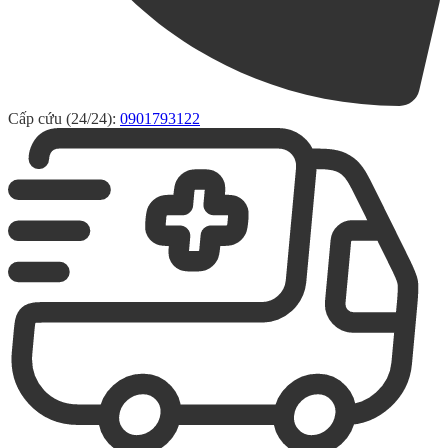
Cấp cứu (24/24):
0901793122