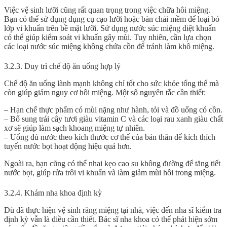
Việc vệ sinh lưỡi cũng rất quan trọng trong việc chữa hôi miệng.
Bạn có thể sử dụng dụng cụ cạo lưỡi hoặc bàn chải mềm để loại bỏ
lớp vi khuẩn trên bề mặt lưỡi. Sử dụng nước súc miệng diệt khuẩn
có thể giúp kiểm soát vi khuẩn gây mùi. Tuy nhiên, cần lựa chọn
các loại nước súc miệng không chứa cồn để tránh làm khô miệng.
3.2.3. Duy trì chế độ ăn uống hợp lý
Chế độ ăn uống lành mạnh không chỉ tốt cho sức khỏe tổng thể mà
còn giúp giảm nguy cơ hôi miệng. Một số nguyên tắc cần thiết:
– Hạn chế thực phẩm có mùi nặng như hành, tỏi và đồ uống có cồn.
– Bổ sung trái cây tươi giàu vitamin C và các loại rau xanh giàu chất
xơ sẽ giúp làm sạch khoang miệng tự nhiên.
– Uống đủ nước theo kích thước cơ thể của bản thân để kích thích
tuyến nước bọt hoạt động hiệu quả hơn.
Ngoài ra, bạn cũng có thể nhai kẹo cao su không đường để tăng tiết
nước bọt, giúp rửa trôi vi khuẩn và làm giảm mùi hôi trong miệng.
3.2.4. Khám nha khoa định kỳ
Dù đã thực hiện vệ sinh răng miệng tại nhà, việc đến nha sĩ kiểm tra
định kỳ vẫn là điều cần thiết. Bác sĩ nha khoa có thể phát hiện sớm