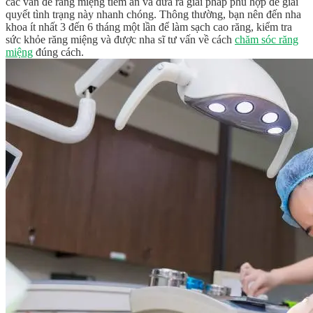
các vấn đề răng miệng tiềm ẩn và đưa ra giải pháp phù hợp để giải
quyết tình trạng này nhanh chóng. Thông thường, bạn nên đến nha
khoa ít nhất 3 đến 6 tháng một lần để làm sạch cao răng, kiểm tra
sức khỏe răng miệng và được nha sĩ tư vấn về cách
chăm sóc răng
miệng
đúng cách.