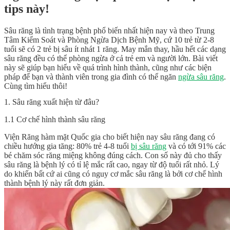
tips này!
Sâu răng là tình trạng bệnh phổ biến nhất hiện nay và theo Trung
Tâm Kiểm Soát và Phòng Ngừa Dịch Bệnh Mỹ, cứ 10 trẻ từ 2-8
tuổi sẽ có 2 trẻ bị sâu ít nhát 1 răng. May mắn thay, hầu hết các dạng
sâu răng đều có thể phòng ngừa ở cả trẻ em và người lớn. Bài viết
này sẽ giúp bạn hiểu về quá trình hình thành, cũng như các biện
pháp để bạn và thành viên trong gia đình có thể ngăn
ngừa sâu răng
.
Cùng tìm hiểu thôi!
1. Sâu răng xuất hiện từ đâu?
1.1 Cơ chế hình thành sâu răng
Viện Răng hàm mặt Quốc gia cho biết hiện nay sâu răng đang có
chiều hướng gia tăng: 80% trẻ 4-8 tuổi
bị sâu răng
và có tới 91% các
bé chăm sóc răng miệng không đúng cách. Con số này đủ cho thấy
sâu răng là bệnh lý có tỉ lệ mắc rất cao, ngay từ độ tuổi rất nhỏ. Lý
do khiến bất cứ ai cũng có nguy cơ mắc sâu răng là bởi cơ chế hình
thành bệnh lý này rất đơn giản.