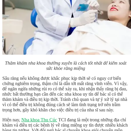
Thăm khám nha khoa thường xuyên là cách tốt nhất để kiểm soát
sức khỏe răng miệng
Sâu răng nếu không được khắc phục kịp thời sẽ có nguy cơ biến
chứng nghiêm trọng, thậm chí là dẫn tới mất răng vĩnh viễn. Vì vậy,
để ngăn ngừa những rủi ro có thể xảy ra, khi nhận thấy răng bị đau,
nhức bất thường bạn cần đến các nha khoa uy tín để bác sĩ có thể
thăm khám và điều trị kịp thời. Tránh chủ quan và tự ý xử lý tại nhà
vì có thể điều trị không đúng cách sẽ làm tình trạng trở nên trầm
trọng hơn, gây khó khăn cho việc điều trị của nha sĩ sau này.
Hiện nay,
Nha khoa Thu Cúc
TCI
đang là một trong những địa chỉ
khám và điều trị các bệnh lý về răng miệng uy tín được nhiều khách
hàng tin tưởng. Với đội ngũ bác sĩ chuyên khoa giỏi chuyên môn,