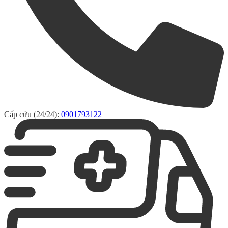
Cấp cứu (24/24):
0901793122