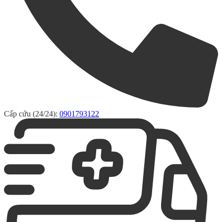
Cấp cứu (24/24):
0901793122