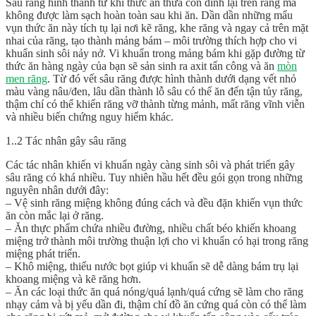
Sâu răng hình thành từ khi thức ăn thừa còn dính lại trên răng mà
không được làm sạch hoàn toàn sau khi ăn. Dần dần những mẩu
vụn thức ăn này tích tụ lại nơi kẽ răng, khe răng và ngay cả trên mặt
nhai của răng, tạo thành mảng bám – môi trường thích hợp cho vi
khuẩn sinh sôi nảy nở. Vi khuẩn trong mảng bám khi gặp đường từ
thức ăn hàng ngày của bạn sẽ sản sinh ra axit tấn công và ăn
mòn
men răng
. Từ đó vết sâu răng được hình thành dưới dạng vết nhỏ
màu vàng nâu/đen, lâu dần thành lỗ sâu có thể ăn đến tận tủy răng,
thậm chí có thể khiến răng vỡ thành từng mảnh, mất răng vĩnh viễn
và nhiều biến chứng nguy hiểm khác.
1..2 Tác nhân gây sâu răng
Các tác nhân khiến vi khuẩn ngày càng sinh sôi và phát triển gây
sâu răng có khá nhiều. Tuy nhiên hầu hết đều gói gọn trong những
nguyên nhân dưới đây:
– Vệ sinh răng miệng không đúng cách và đều đặn khiến vụn thức
ăn còn mắc lại ở răng.
– Ăn thực phẩm chứa nhiều đường, nhiều chất béo khiến khoang
miệng trở thành môi trường thuận lợi cho vi khuẩn có hại trong răng
miệng phát triển.
– Khô miệng, thiếu nước bọt giúp vi khuẩn sẽ dễ dàng bám trụ lại
khoang miệng và kẽ răng hơn.
– Ăn các loại thức ăn quá nóng/quá lạnh/quá cứng sẽ làm cho răng
nhạy cảm và bị yếu dần đi, thậm chí đồ ăn cứng quá còn có thể làm