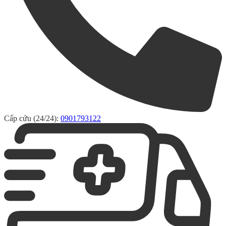
Cấp cứu (24/24):
0901793122