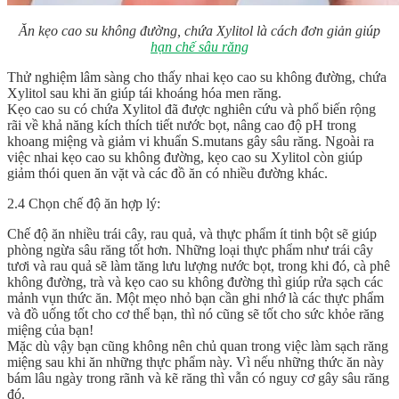
Ăn kẹo cao su không đường, chứa Xylitol là cách đơn giản giúp
hạn chế sâu răng
Thử nghiệm lâm sàng cho thấy nhai kẹo cao su không đường, chứa
Xylitol sau khi ăn giúp tái khoáng hóa men răng.
Kẹo cao su có chứa Xylitol đã được nghiên cứu và phổ biến rộng
rãi về khả năng kích thích tiết nước bọt, nâng cao độ pH trong
khoang miệng và giảm vi khuẩn S.mutans gây sâu răng. Ngoài ra
việc nhai kẹo cao su không đường, kẹo cao su Xylitol còn giúp
giảm thói quen ăn vặt và các đồ ăn có nhiều đường khác.
2.4 Chọn chế độ ăn hợp lý:
Chế độ ăn nhiều trái cây, rau quả, và thực phẩm ít tinh bột sẽ giúp
phòng ngừa sâu răng tốt hơn. Những loại thực phẩm như trái cây
tươi và rau quả sẽ làm tăng lưu lượng nước bọt, trong khi đó, cà phê
không đường, trà và kẹo cao su không đường thì giúp rửa sạch các
mảnh vụn thức ăn. Một mẹo nhỏ bạn cần ghi nhớ là các thực phẩm
và đồ uống tốt cho cơ thể bạn, thì nó cũng sẽ tốt cho sức khỏe răng
miệng của bạn!
Mặc dù vậy bạn cũng không nên chủ quan trong việc làm sạch răng
miệng sau khi ăn những thực phẩm này. Vì nếu những thức ăn này
bám lâu ngày trong rãnh và kẽ răng thì vẫn có nguy cơ gây sâu răng
đó.