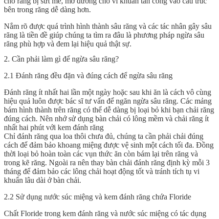
cho răng bị sứt mẻ, mở đường cho vi khuẩn tấn công vào cấu trúc
bên trong răng dễ dàng hơn.
Nắm rõ được quá trình hình thành sâu răng và các tác nhân gây sâu
răng là tiền đề giúp chúng ta tìm ra đâu là phương pháp ngừa sâu
răng phù hợp và đem lại hiệu quả thật sự.
2. Cần phải làm gì để ngừa sâu răng?
2.1 Đánh răng đều đặn và đúng cách để ngừa sâu răng
Đánh răng ít nhất hai lần một ngày hoặc sau khi ăn là cách vô cùng
hiệu quả luôn được bác sĩ tư vấn để ngăn ngừa sâu răng. Các mảng
bám hình thành trên răng có thể dễ dàng bị loại bỏ khi bạn chải răng
đúng cách. Nên nhớ sử dụng bàn chải có lông mềm và chải răng ít
nhất hai phút với kem đánh răng
Chỉ đánh răng qua loa thôi chưa đủ, chúng ta cần phải chải đúng
cách để đảm bảo khoang miệng được vệ sinh một cách tối đa. Đồng
thời loại bỏ hoàn toàn các vụn thức ăn còn bám lại trên răng và
trong kẽ răng. Ngoài ra nên thay bàn chải đánh răng định kỳ mỗi 3
tháng để đảm bảo các lông chải hoạt động tốt và tránh tích tụ vi
khuẩn lâu dài ở bàn chải.
2.2 Sử dụng nước súc miệng và kem đánh răng chứa Floride
Chất Floride trong kem đánh răng và nước súc miệng có tác dụng