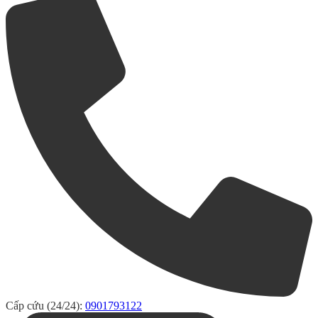
Cấp cứu (24/24):
0901793122