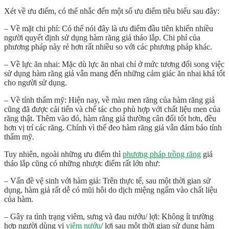
Xét về ưu điểm, có thể nhắc đến một số ưu điểm tiêu biểu sau đây:
– Về mặt chi phí: Có thể nói đây là ưu điểm đầu tiên khiến nhiều
người quyết định sử dụng hàm răng giả tháo lắp. Chi phí của
phương pháp này rẻ hơn rất nhiều so với các phương pháp khác.
– Về lực ăn nhai: Mặc dù lực ăn nhai chỉ ở mức tương đối song việc
sử dụng hàm răng giả vẫn mang đến những cảm giác ăn nhai khá tốt
cho người sử dụng.
– Về tính thẩm mỹ: Hiện nay, về màu men răng của hàm răng giả
cũng đã được cải tiến và chế tác cho phù hợp với chất liệu men của
răng thật. Thêm vào đó, hàm răng giả thường cân đối tốt hơn, đều
hơn vị trí các răng. Chính vì thế đeo hàm răng giả vẫn đảm bảo tính
thẩm mỹ.
Tuy nhiên, ngoài những ưu điểm thì
phương pháp trồng răng
giả
tháo lắp cũng có những nhược điểm rất lớn như:
– Vấn đề vệ sinh với hàm giả: Trên thực tế, sau một thời gian sử
dụng, hàm giả rất dễ có mũi hôi do dịch miệng ngấm vào chất liệu
của hàm.
– Gây ra tình trạng viêm, sưng và đau nướu/ lợi: Không ít trường
hợp người dùng vị
viêm nướu
/ lợi sau một thời gian sử dụng hàm