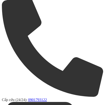
Cấp cứu (24/24):
0901793122