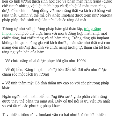
liệu có tính tương thích sinh học cao và phần men răng (răng) được
chế tác từ những vật liệu thích hợp và đặc biệt là màu men răng
được điều chỉnh tương đồng với men răng thật và kích cỡ bằng với
răng thật. Chính vì thế mà cấy ghép Implant được xem như phương
pháp giúp “hồi sinh một lần nữa” chiếc răng đã mất.
Tương tự như với phương pháp hàm giả tháo lắp,
trồng răng
Implant
cũng có thể thực hiện với mọi trường hợp mất răng: một
chiếc răng, hai chiếc răng và cả hàm răng. Trồng răng giả implant
không chỉ tạo ra răng giả với kích thước, màu sắc như thật mà còn
mang đến những đặc tính về chức năng tương tự, thậm chí tốt hơn
răng nguyên bản của hàm.
– Về chức năng nhai được phục hồi gần như 100%
– Về độ bền: Răng Implant có độ bền đến hết đời nếu như được
chăm sóc một cách kỹ lưỡng
– Về tính thẩm mỹ: Có tính thẩm mỹ cao so với các phương pháp
khác
Ngăn ngừa hoàn toàn biến chứng tiêu xương do phần chân răng
được thay thế bằng trụ răng giả. Đây có thể nói là ưu việt lớn nhất
so với tất cả các phương pháp khác.
Tuy nhiên, trồng răng Implant vẫn có hai nhược điểm lớn khiến