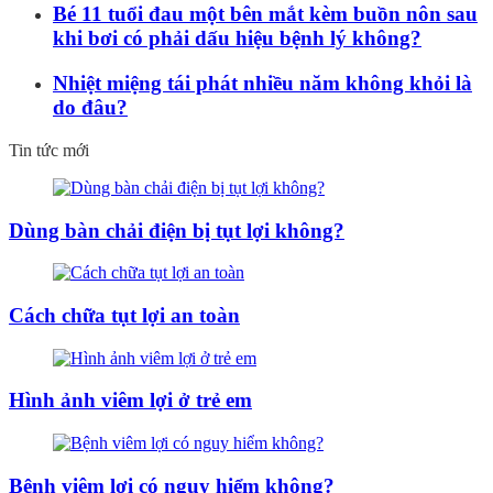
Bé 11 tuổi đau một bên mắt kèm buồn nôn sau
khi bơi có phải dấu hiệu bệnh lý không?
Nhiệt miệng tái phát nhiều năm không khỏi là
do đâu?
Tin tức mới
Dùng bàn chải điện bị tụt lợi không?
Cách chữa tụt lợi an toàn
Hình ảnh viêm lợi ở trẻ em
Bệnh viêm lợi có nguy hiểm không?