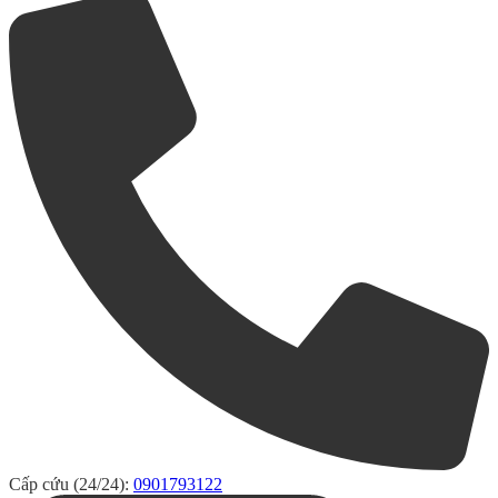
Cấp cứu (24/24):
0901793122