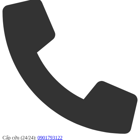
Cấp cứu (24/24):
0901793122