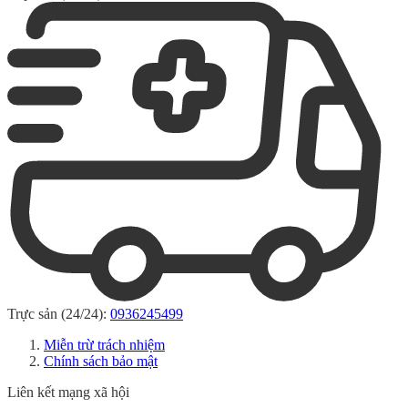
Trực sản (24/24):
0936245499
Miễn trừ trách nhiệm
Chính sách bảo mật
Liên kết mạng xã hội