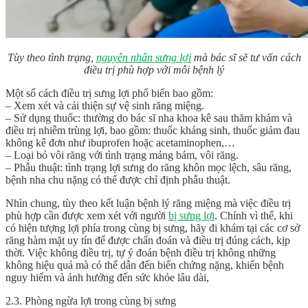
Tùy theo tình trạng,
nguyên nhân sưng lợi
mà bác sĩ sẽ tư vấn cách
điều trị phù hợp với mỗi bệnh lý
Một số cách điều trị sưng lợi phổ biến bao gồm:
– Xem xét và cải thiện sự vệ sinh răng miệng.
– Sử dụng thuốc: thường do bác sĩ nha khoa kê sau thăm khám và
điều trị nhiễm trùng lợi, bao gồm: thuốc kháng sinh, thuốc giảm đau
không kê đơn như ibuprofen hoặc acetaminophen,…
– Loại bỏ vôi răng với tình trạng mảng bám, vôi răng.
– Phẫu thuật: tình trạng lợi sưng do răng khôn mọc lệch, sâu răng,
bệnh nha chu nặng có thể được chỉ định phẫu thuật.
Nhìn chung, tùy theo kết luận bệnh lý răng miệng mà việc điều trị
phù hợp cần được xem xét với người
bị sưng lợi
. Chính vì thế, khi
có hiện tượng lợi phía trong cùng bị sưng, hãy đi khám tại các cơ sở
răng hàm mặt uy tín để được chẩn đoán và điều trị đúng cách, kịp
thời. Việc không điều trị, tự ý đoán bệnh điều trị không những
không hiệu quả mà có thể dẫn đến biến chứng nặng, khiến bệnh
nguy hiểm và ảnh hưởng đến sức khỏe lâu dài,
2.3. Phòng ngừa lợi trong cùng bị sưng