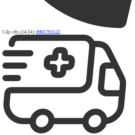
Cấp cứu (24/24):
0901793122