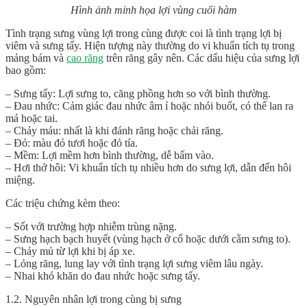
Hình ảnh minh họa lợi vùng cuối hàm
Tình trạng sưng vùng lợi trong cùng được coi là tình trạng lợi bị
viêm và sưng tấy. Hiện tượng này thường do vi khuẩn tích tụ trong
mảng bám và
cao răng
trên răng gây nên. Các dấu hiệu của sưng lợi
bao gồm:
– Sưng tấy: Lợi sưng to, căng phồng hơn so với bình thường.
– Đau nhức: Cảm giác đau nhức âm ỉ hoặc nhói buốt, có thể lan ra
má hoặc tai.
– Chảy máu: nhất là khi đánh răng hoặc chải răng.
– Đỏ: màu đỏ tươi hoặc đỏ tía.
– Mềm: Lợi mềm hơn bình thường, dễ bấm vào.
– Hơi thở hôi: Vi khuẩn tích tụ nhiều hơn do sưng lợi, dẫn đến hôi
miệng.
Các triệu chứng kèm theo:
– Sốt với trường hợp nhiễm trùng nặng.
– Sưng hạch bạch huyết (vùng hạch ở cổ hoặc dưới cằm sưng to).
– Chảy mủ từ lợi khi bị áp xe.
– Lỏng răng, lung lay với tình trạng lợi sưng viêm lâu ngày.
– Nhai khó khăn do đau nhức hoặc sưng tấy.
1.2. Nguyên nhân lợi trong cùng bị sưng