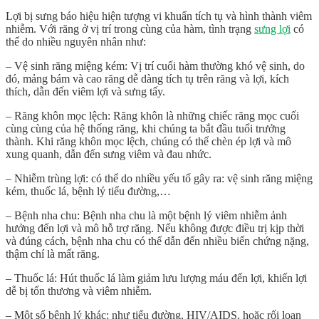
Lợi bị sưng báo hiệu hiện tượng vi khuẩn tích tụ và hình thành viêm
nhiễm. Với răng ở vị trí trong cùng của hàm, tình trạng
sưng lợi
có
thể do nhiều nguyên nhân như:
– Vệ sinh răng miệng kém: Vị trí cuối hàm thường khó vệ sinh, do
đó, mảng bám và cao răng dễ dàng tích tụ trên răng và lợi, kích
thích, dẫn đến viêm lợi và sưng tấy.
– Răng khôn mọc lệch: Răng khôn là những chiếc răng mọc cuối
cùng cùng của hệ thống răng, khi chúng ta bắt đầu tuổi trưởng
thành. Khi răng khôn mọc lệch, chúng có thể chèn ép lợi và mô
xung quanh, dẫn đến sưng viêm và đau nhức.
– Nhiễm trùng lợi: có thể do nhiều yếu tố gây ra: vệ sinh răng miệng
kém, thuốc lá, bệnh lý tiểu đường,…
– Bệnh nha chu: Bệnh nha chu là một bệnh lý viêm nhiễm ảnh
hưởng đến lợi và mô hỗ trợ răng. Nếu không được điều trị kịp thời
và đúng cách, bệnh nha chu có thể dẫn đến nhiều biến chứng nặng,
thậm chí là mất răng.
– Thuốc lá: Hút thuốc lá làm giảm lưu lượng máu đến lợi, khiến lợi
dễ bị tổn thương và viêm nhiễm.
– Một số bệnh lý khác: như tiểu đường, HIV/AIDS, hoặc rối loạn