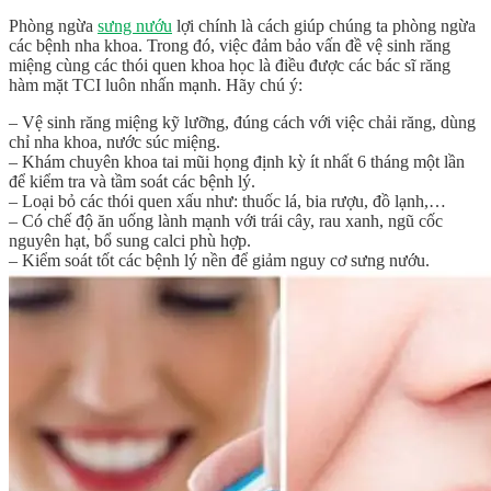
Phòng ngừa
sưng nướu
lợi chính là cách giúp chúng ta phòng ngừa
các bệnh nha khoa. Trong đó, việc đảm bảo vấn đề vệ sinh răng
miệng cùng các thói quen khoa học là điều được các bác sĩ răng
hàm mặt TCI luôn nhấn mạnh. Hãy chú ý:
– Vệ sinh răng miệng kỹ lưỡng, đúng cách với việc chải răng, dùng
chỉ nha khoa, nước súc miệng.
– Khám chuyên khoa tai mũi họng định kỳ ít nhất 6 tháng một lần
để kiểm tra và tầm soát các bệnh lý.
– Loại bỏ các thói quen xấu như: thuốc lá, bia rượu, đồ lạnh,…
– Có chế độ ăn uống lành mạnh với trái cây, rau xanh, ngũ cốc
nguyên hạt, bổ sung calci phù hợp.
– Kiểm soát tốt các bệnh lý nền để giảm nguy cơ sưng nướu.