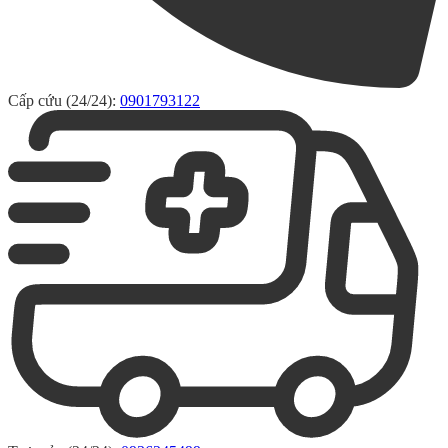
Cấp cứu (24/24):
0901793122