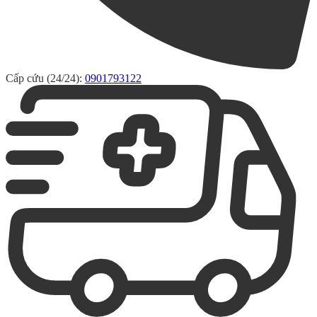
Cấp cứu (24/24):
0901793122