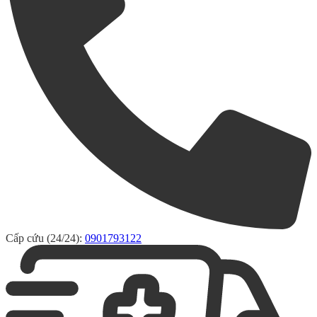
Cấp cứu (24/24):
0901793122