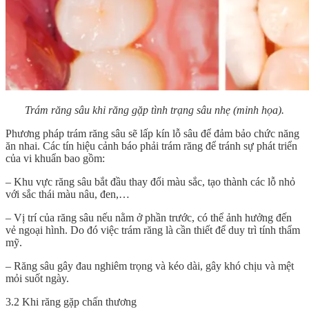
Trám răng sâu khi răng gặp tình trạng sâu nhẹ (minh họa).
Phương pháp trám răng sâu sẽ lấp kín lỗ sâu để đảm bảo chức năng
ăn nhai. Các tín hiệu cảnh báo phải trám răng để tránh sự phát triển
của vi khuẩn bao gồm:
– Khu vực răng sâu bắt đầu thay đổi màu sắc, tạo thành các lỗ nhỏ
với sắc thái màu nâu, đen,…
– Vị trí của răng sâu nếu nằm ở phần trước, có thể ảnh hưởng đến
vẻ ngoại hình. Do đó việc trám răng là cần thiết để duy trì tính thẩm
mỹ.
– Răng sâu gây đau nghiêm trọng và kéo dài, gây khó chịu và mệt
mỏi suốt ngày.
3.2 Khi răng gặp chấn thương