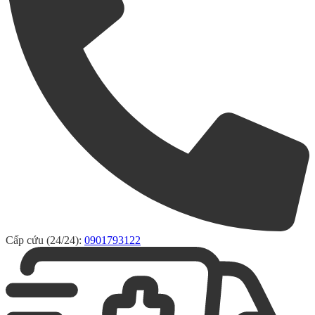
Cấp cứu (24/24):
0901793122