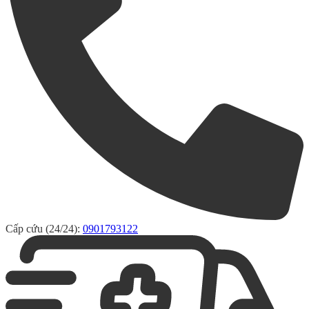
Cấp cứu (24/24):
0901793122