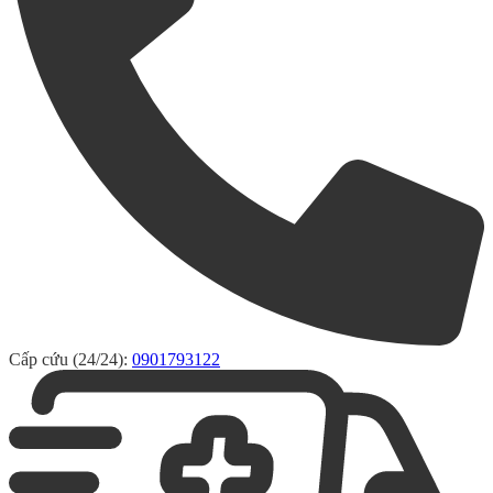
Cấp cứu (24/24):
0901793122