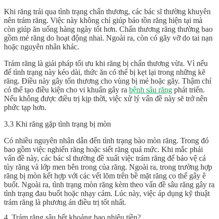
Khi răng trải qua tình trạng chấn thương, các bác sĩ thường khuyên
nên trám răng. Việc này không chỉ giúp bảo tồn răng hiện tại mà
còn giúp ăn uống hàng ngày tốt hơn. Chấn thương răng thường bao
gồm mẻ răng do hoạt động nhai. Ngoài ra, còn có gãy vỡ do tai nạn
hoặc nguyên nhân khác.
Trám răng là giải pháp tối ưu khi răng bị chấn thương vừa. Vì nếu
để tình trạng này kéo dài, thức ăn có thể bị kẹt lại trong những kẽ
răng. Điều này gây tổn thương cho vùng bị mẻ hoặc gãy. Thậm chí
có thể tạo điều kiện cho vi khuẩn gây ra
bệnh sâu răng
phát triển.
Nếu không được điều trị kịp thời, việc xử lý vấn đề này sẽ trở nên
phức tạp hơn.
3.3 Khi răng gặp tình trạng bị mòn
Có nhiều nguyên nhân dẫn đến tình trạng bào mòn răng. Trong đó
bao gồm việc nghiến răng hoặc siết răng quá mức. Khi mắc phải
vấn đề này, các bác sĩ thường đề xuất việc trám răng để bảo vệ cả
tủy răng và lớp men bên trong của răng. Ngoài ra, trong trường hợp
răng bị mòn kết hợp với các vết lõm trên bề mặt răng co thể gây ê
buốt. Ngoài ra, tình trạng mòn răng kèm theo vấn đề sâu răng gây ra
tình trạng đau buốt hoặc nhạy cảm. Lúc này, việc áp dụng kỹ thuật
trám răng là phương án điều trị tốt nhất.
4. Trám răng sâu hết khoảng bao nhiêu tiền?