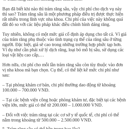
Bạn đã biết khi nào thì trám răng sâu, vậy chi phí cho dịch vụ này
thì sao? Trám răng sâu là một phương pháp điều trị được thực hiện
rất nhiều trong lĩnh vực nha khoa. Chi phí của việc này không quá
đắt đỏ so với các liệu pháp khác điều chỉnh hình dáng răng.
Tuy nhiên, không có một mức giá cố định áp dụng cho tất cả. Vì giá
của trám răng phụ thuộc vào tình trạng cụ thể của răng sâu ở từng
người. Đặc biệt, giá sẽ cao trong những trường hợp phức tạp hơn.
Ví dụ như cần phải xử lý dịch răng, loại bỏ mô bị sâu, sử dụng các
loại vật liệu cao cấp,…
Hơn nữa, chi phí cho mỗi lần trám răng sâu còn tùy thuộc vào đơn
vị nha khoa mà bạn chọn. Cụ thể, có thể liệt kê mức chi phí như
sau:
– Tại phòng khám cơ bản, chi phí thường dao động từ khoảng
100.000 – 700.000 VNĐ.
– Tại các bệnh viện công hoặc phòng khám tư, đặc biệt tại các bệnh
viện lớn, mức giá có thể từ 200.000 – 1.000.000 VNĐ.
– Đối với việc trám răng tại các cơ sở y tế quốc tế, chi phí có thể
nằm trong khoảng từ 500.000 – 2.500.000 VNĐ.
5. Trám răng sâu có thể bền trong bao lâu?