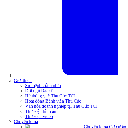
Giới thiệu
Sứ mệnh - tầm nhìn
Đội ngũ Bác sĩ
Hệ thống y tế Thu Cúc TCI
Hoạt động Bệnh viện Thu Cúc
Văn hóa doanh nghiệp tại Thu Cúc TCI
Thư viện hình ảnh
Thư viện video
Chuyên khoa
Chuyên khoa Cơ xương