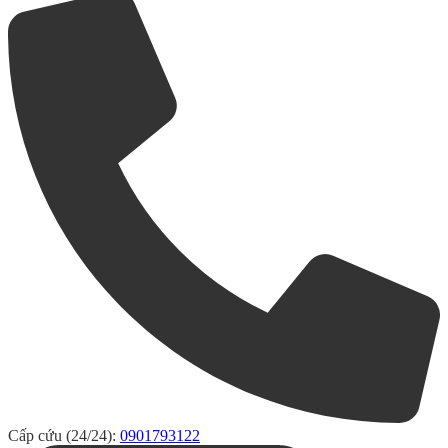
Cấp cứu (24/24):
0901793122