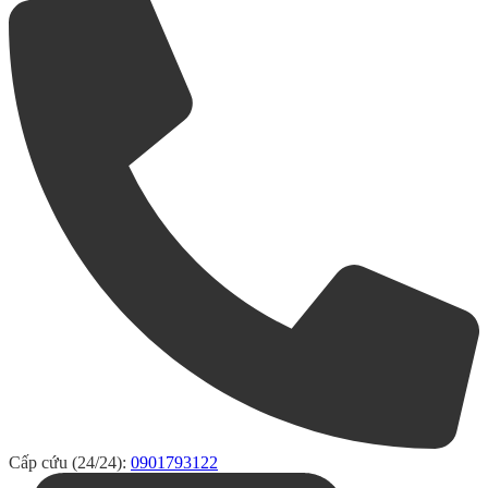
Cấp cứu (24/24):
0901793122