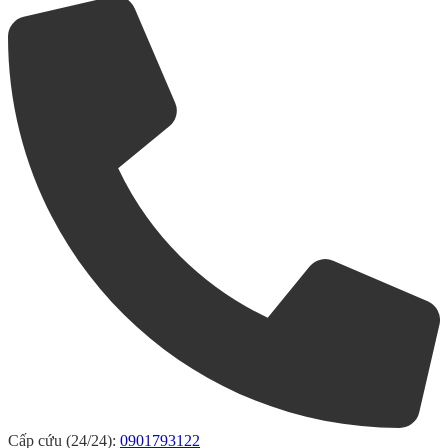
Cấp cứu (24/24):
0901793122