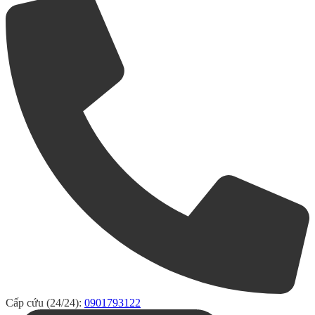
Cấp cứu (24/24):
0901793122