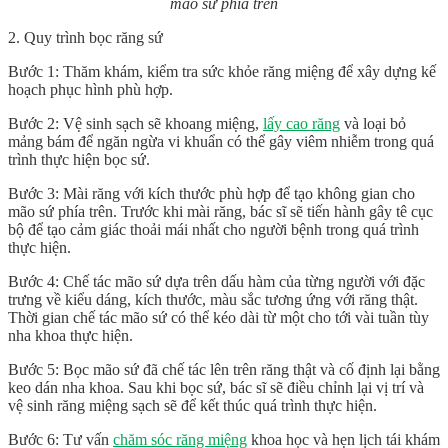
mão sứ phía trên
2. Quy trình bọc răng sứ
Bước 1: Thăm khám, kiểm tra sức khỏe răng miệng để xây dựng kế
hoạch phục hình phù hợp.
Bước 2: Vệ sinh sạch sẽ khoang miệng,
lấy cao răng
và loại bỏ
mảng bám để ngăn ngừa vi khuẩn có thể gây viêm nhiễm trong quá
trình thực hiện bọc sứ.
Bước 3: Mài răng với kích thước phù hợp để tạo không gian cho
mão sứ phía trên. Trước khi mài răng, bác sĩ sẽ tiến hành gây tê cục
bộ để tạo cảm giác thoải mái nhất cho người bệnh trong quá trình
thực hiện.
Bước 4: Chế tác mão sứ dựa trên dấu hàm của từng người với đặc
trưng về kiểu dáng, kích thước, màu sắc tương ứng với răng thật.
Thời gian chế tác mão sứ có thể kéo dài từ một cho tới vài tuần tùy
nha khoa thực hiện.
Bước 5: Bọc mão sứ đã chế tác lên trên răng thật và cố định lại bằng
keo dán nha khoa. Sau khi bọc sứ, bác sĩ sẽ điều chỉnh lại vị trí và
vệ sinh răng miệng sạch sẽ để kết thúc quá trình thực hiện.
Bước 6: Tư vấn
chăm sóc răng miệng
khoa học và hẹn lịch tái khám