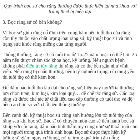
Quy trình bọc sứ cho răng thường được thực hiện tại nha khoa với
trang thiết bị hiện đại
3. Bọc răng sứ có bền không?
Vì bọc sứ giúp răng cố định trên cung hàm nên tuổi thọ của răng
còn tùy thuộc vào chất lượng loại răng sứ, kỹ thuật bọc sứ và tình
trạng sức khỏe răng miệng của từng người.
Thông thường, răng sứ có tuổi thọ từ 15-25 năm hoặc có thể hơn 25
năm nếu được chăm sóc khoa học, kỹ lưỡng. Nếu người bệnh
không phải
điều trị tủy răng
thì răng sứ có thể bền gần như vĩnh
viễn. Nếu răng bị chấn thương, bệnh lý nghiêm trọng, cùi răng yếu
thì tuổi thọ có thể kém hơn.
Để đảm bảo tuổi thọ lâu dài cho răng sứ, hiện nay người ta thường
lựa chọn titan, kim loại, kim loại quý… để chế tác răng sứ. Các loại
răng sứ được chế tác từ chất liệu cao cấp thường có tuổi thọ và độ
bền cao hơn so với chất liệu thông thường.
Bên cạnh đó, kỹ thuật bọc sứ cũng ảnh hưởng lớn tới tuổi thọ của
răng sau khi bọc sứ. Bác sĩ có chuyên môn cao sẽ tiến hành bọc sứ
khớp với cùi răng, đảm bảo tính thẩm mỹ cũng như sự thoải mái cho
mọi người trong quá trình sinh hoạt. Bọc sứ được thực hiện kỹ
lưỡng sẽ giảm nguy cơ bung, rơi ra trong quá trình ăn uống.