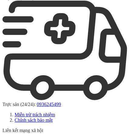
Trực sản (24/24):
0936245499
Miễn trừ trách nhiệm
Chính sách bảo mật
Liên kết mạng xã hội