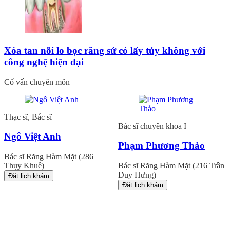
Xóa tan nỗi lo bọc răng sứ có lấy tủy không với
công nghệ hiện đại
Cố vấn chuyên môn
Thạc sĩ, Bác sĩ
Bác sĩ chuyên khoa I
Ngô Việt Anh
Phạm Phương Thảo
Bác sĩ Răng Hàm Mặt (286
Thụy Khuê)
Bác sĩ Răng Hàm Mặt (216 Trần
Duy Hưng)
Đặt lịch khám
Đặt lịch khám