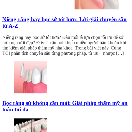
Niềng răng hay bọc sứ tốt hơn: Lời giải chuyên sâu
từ A-Z
Niềng răng hay bọc sứ tốt hơn? Đâu mới là lựa chọn tối ưu để sở
hữu nụ cười đẹp? Đây là câu hỏi khiến nhiều người băn khoăn khi
tìm kiếm giải pháp thẩm mỹ nha khoa. Trong bài viết này, Cùng
TCI phân tích chuyên sâu từng phương pháp, từ ưu – nhược […]
Bọc răng sứ không cần mài: Giải pháp thẩm mỹ an
toàn tối đa