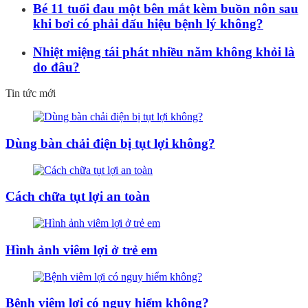
Bé 11 tuổi đau một bên mắt kèm buồn nôn sau
khi bơi có phải dấu hiệu bệnh lý không?
Nhiệt miệng tái phát nhiều năm không khỏi là
do đâu?
Tin tức mới
Dùng bàn chải điện bị tụt lợi không?
Cách chữa tụt lợi an toàn
Hình ảnh viêm lợi ở trẻ em
Bệnh viêm lợi có nguy hiểm không?