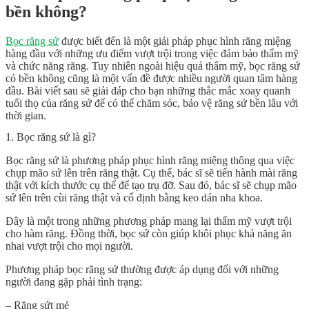
bền không?
Bọc răng sứ
được biết đến là một giải pháp phục hình răng miệng
hàng đầu với những ưu điểm vượt trội trong việc đảm bảo thẩm mỹ
và chức năng răng. Tuy nhiên ngoài hiệu quả thẩm mỹ,
bọc răng sứ
có bền không
cũng là một vấn đề được nhiều người quan tâm hàng
đầu. Bài viết sau sẽ giải đáp cho bạn những thắc mắc xoay quanh
tuổi thọ của răng sứ để có thể chăm sóc, bảo vệ răng sứ bền lâu với
thời gian.
1. Bọc răng sứ là gì?
Bọc răng sứ là phương pháp phục hình răng miệng thông qua việc
chụp mão sứ lên trên răng thật. Cụ thể, bác sĩ sẽ tiến hành mài răng
thật với kích thước cụ thể để tạo trụ đỡ. Sau đó, bác sĩ sẽ chụp mão
sứ lên trên cùi răng thật và cố định bằng keo dán nha khoa.
Đây là một trong những phương pháp mang lại thẩm mỹ vượt trội
cho hàm răng. Đồng thời, bọc sứ còn giúp khôi phục khả năng ăn
nhai vượt trội cho mọi người.
Phương pháp bọc răng sứ thường được áp dụng đối với những
người đang gặp phải tình trạng:
– Răng sứt mẻ