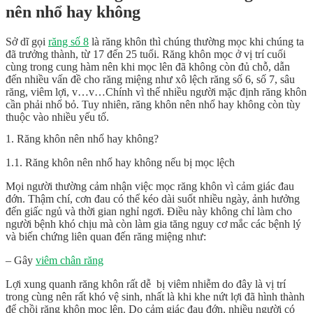
nên nhổ hay không
Sở dĩ gọi
răng số 8
là răng khôn thì chúng thường mọc khi chúng ta
đã trưởng thành, từ 17 đến 25 tuổi. Răng khôn mọc ở vị trí cuối
cùng trong cung hàm nên khi mọc lên đã không còn đủ chỗ, dẫn
đến nhiều vấn đề cho răng miệng như xô lệch răng số 6, số 7, sâu
răng, viêm lợi, v…v…Chính vì thế nhiều người mặc định răng khôn
cần phải nhổ bỏ. Tuy nhiên, răng khôn nên nhổ hay không còn tùy
thuộc vào nhiều yếu tố.
1. Răng khôn nên nhổ hay không?
1.1. Răng khôn nên nhổ hay không nếu bị mọc lệch
Mọi người thường cảm nhận việc mọc răng khôn vì cảm giác đau
đớn. Thậm chí, cơn đau có thể kéo dài suốt nhiều ngày, ảnh hưởng
đến giấc ngủ và thời gian nghỉ ngơi. Điều này không chỉ làm cho
người bệnh khó chịu mà còn làm gia tăng nguy cơ mắc các bệnh lý
và biến chứng liên quan đến răng miệng như:
– Gây
viêm chân răng
Lợi xung quanh răng khôn rất dễ bị viêm nhiễm do đây là vị trí
trong cùng nên rất khó vệ sinh, nhất là khi khe nứt lợi đã hình thành
để chồi răng khôn mọc lên. Do cảm giác đau đớn, nhiều người có