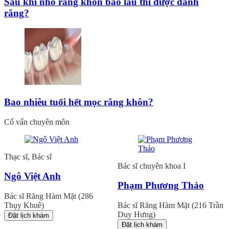
Sau khi nhổ răng khôn bao lâu thì được đánh
răng?
Bao nhiêu tuổi hết mọc răng khôn?
Cố vấn chuyên môn
Thạc sĩ, Bác sĩ
Bác sĩ chuyên khoa I
Ngô Việt Anh
Phạm Phương Thảo
Bác sĩ Răng Hàm Mặt (286
Thụy Khuê)
Bác sĩ Răng Hàm Mặt (216 Trần
Duy Hưng)
Đặt lịch khám
Đặt lịch khám