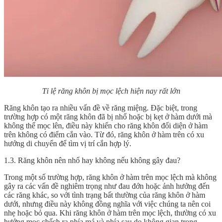
Tỉ lệ răng khôn bị mọc lệch hiện nay rất lớn
Răng khôn tạo ra nhiều vấn đề về răng miệng. Đặc biệt, trong
trường hợp có một răng khôn đã bị nhổ hoặc bị kẹt ở hàm dưới mà
không thể mọc lên, điều này khiến cho răng khôn đối diện ở hàm
trên không có điểm cắn vào. Từ đó, răng khôn ở hàm trên có xu
hướng di chuyển để tìm vị trí cắn hợp lý.
1.3. Răng khôn nên nhổ hay không nếu không gây đau?
Trong một số trường hợp, răng khôn ở hàm trên mọc lệch mà không
gây ra các vấn đề nghiêm trọng như đau đớn hoặc ảnh hưởng đến
các răng khác, so với tình trạng bất thường của răng khôn ở hàm
dưới, nhưng điều này không đồng nghĩa với việc chúng ta nên coi
nhẹ hoặc bỏ qua. Khi răng khôn ở hàm trên mọc lệch, thường có xu
hướng mọc chếch ra phía má và phía sau do không gian trong