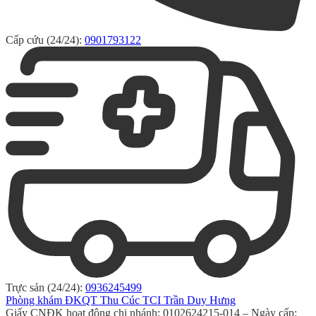
Cấp cứu (24/24):
0901793122
Trực sản (24/24):
0936245499
Phòng khám ĐKQT Thu Cúc TCI Trần Duy Hưng
Giấy CNĐK hoạt động chi nhánh: 0102624215-014 – Ngày cấp: