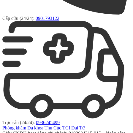
Cấp cứu (24/24):
0901793122
Trực sản (24/24):
0936245499
Phòng khám Đa khoa Thu Cúc TCI Đại Từ