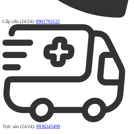
Cấp cứu (24/24):
0901793122
Trực sản (24/24):
0936245499