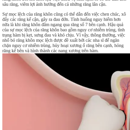
sâu răng, viêm lợi ảnh hưởng đến cả những răng lân cận.
Sự mọc lệch của răng khôn cũng có thể dẫn đến việc chen chúc, xô
đẩy các răng kế cận, gây ra đau đớn. Tình huống nguy hiểm hơn
nữa là khi răng khôn đâm ngang qua răng số 7 bên cạnh. Hậu quả
của sự mọc lệch của răng khôn bao gồm nguy cơ nhiễm trùng, tình
trạng hàm bị kẹt, sưng đau và khó chịu. Vì vậy, thông thường, việc
nhổ bỏ răng khôn mọc lệch được đề xuất bởi các nha sĩ để ngăn
chặn nguy cơ nhiễm trùng, hủy hoại xương ổ răng bên cạnh, hỏng
răng kế bên và hình thành các nang xương trên hàm.