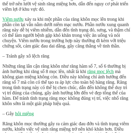
thể trở nên lười vệ sinh răng miệng hơn, dẫn đến nguy cơ phát triển
viêm lợi ở khu vực đó.
Viêm nướu
xảy ra khi một phần của răng khôn mọc lên trong khi
phần còn lại vẫn nằm dưới niêm mạc nướu. Phần nướu xung quanh
răng này dễ bị viêm nhiễm, dẫn đến tình trạng đỏ, sưng, và thậm chí
có thể làm người bệnh gặp khó khăn trong việc ăn uống và nói
chuyện. Viêm nướu trong trường hợp này thường đi kèm với triệu
chứng sốt, cảm giác đau dai dẳng, gây căng thẳng về tinh thần.
– Tránh gây xô lệch răng
Những răng lân cận răng khôn như răng hàm số 7, số 6 thường bị
ảnh hưởng khi răng số 8 mọc lên, nhất là khi
răng mọc lệch
mà
không gian miệng không còn. Điều này không chỉ ảnh hưởng đến
răng số 7 mà còn có thể tạo ra áp lực cho toàn bộ hàng răng. Răng
trong tình trạng này có thể bị chen chúc, dẫn đến không thể duy trì
vị trí đúng của chúng, gây ảnh hưởng lớn đến vẻ đẹp tổng thể của
hàm. Để tránh tình trạng răng mọc không đúng vị trí, việc nhổ răng
khôn sớm là một giải pháp hiệu quả.
– Gây
hôi miệng
Răng khôn mọc thường gây ra cảm giác đau đớn và tình trạng viêm
nướu, khiến việc vệ sinh răng miệng trở nên khó khăn hơn. Điều