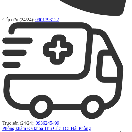
Cấp cứu (24/24):
0901793122
Trực sản (24/24):
0936245499
Phòng khám Đa khoa Thu Cúc TCI Hải Phòng